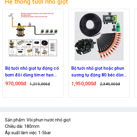
Hệ thống tưới nhỏ giọt
giọt tự động có
Bộ tưới nhỏ giọt hoặc phun
Van điều khiển
ng timer hẹn
sương tự động 80 béc dùng
cây tự động R
ưới
van nước hẹn giờ RainPoint
ITV405
1,950,000đ
1,390,000đ
1,219,000đ
2,349,000đ
ITV405
Sản phẩm: Vòi phun nước nhỏ giọt
Chiều dài: 180mm
Áp suất làm việc: 1-5bar