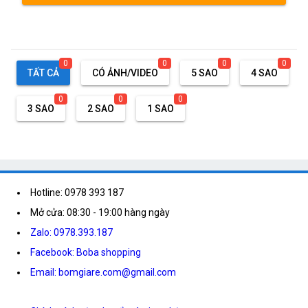
0
0
0
0
TẤT CẢ
CÓ ẢNH/VIDEO
5 SAO
4 SAO
0
0
0
3 SAO
2 SAO
1 SAO
Hotline: 0978 393 187
Mở cửa: 08:30 - 19:00 hàng ngày
Zalo: 0978.393.187
Facebook: Boba shopping
Email: bomgiare.com@gmail.com