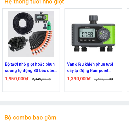
Hệ thống tưới nhỏ giọt
Bộ tưới nhỏ giọt hoặc phun
Van điều khiển phun tưới
sương tự động 80 béc dùng
cây tự động Rainpoint
van nước hẹn giờ RainPoint
ITV405
1,950,000đ
1,390,000đ
2,349,000đ
1,739,000đ
ITV405
Bộ combo bao gồm