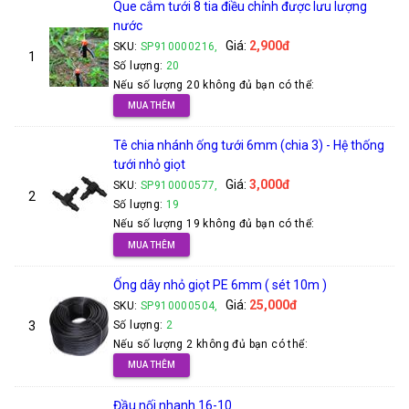
Que cắm tưới 8 tia điều chỉnh được lưu lượng
nước
Giá:
2,900đ
SKU:
SP910000216,
1
Số lượng:
20
Nếu số lượng 20 không đủ bạn có thể:
MUA THÊM
Tê chia nhánh ống tưới 6mm (chia 3) - Hệ thống
tưới nhỏ giọt
Giá:
3,000đ
SKU:
SP910000577,
2
Số lượng:
19
Nếu số lượng 19 không đủ bạn có thể:
MUA THÊM
Ống dây nhỏ giọt PE 6mm ( sét 10m )
Giá:
25,000đ
SKU:
SP910000504,
3
Số lượng:
2
Nếu số lượng 2 không đủ bạn có thể:
MUA THÊM
Đầu nối nhanh 16-10