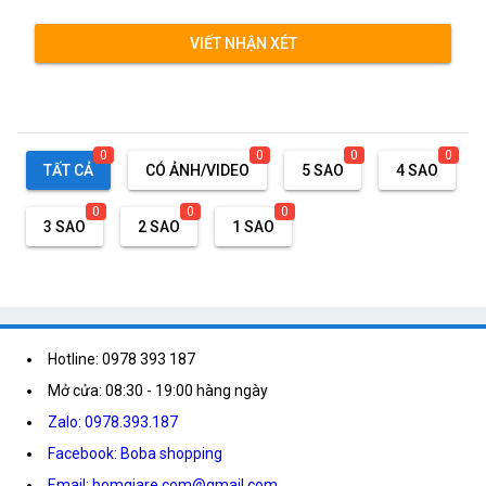
VIẾT NHẬN XÉT
0
0
0
0
TẤT CẢ
CÓ ẢNH/VIDEO
5 SAO
4 SAO
0
0
0
3 SAO
2 SAO
1 SAO
Hotline: 0978 393 187
Mở cửa: 08:30 - 19:00 hàng ngày
Zalo: 0978.393.187
Facebook: Boba shopping
Email: bomgiare.com@gmail.com