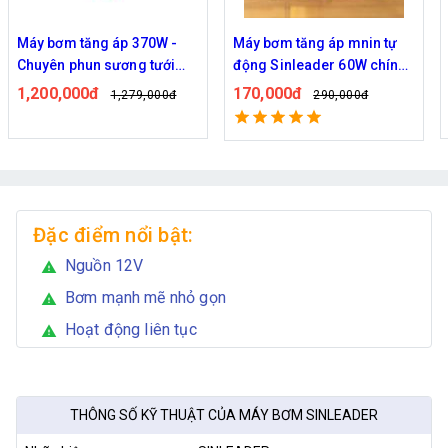
Máy bơm tăng áp mnin tự
Bơm đồng tâm Kazuma
động Sinleader 60W chính
0.5HP - Chuyên bơm tưới
hãng
vườn cây
170,000đ
1,690,000đ
290,000đ
2,189,000đ
Đặc điểm nổi bật:
Nguồn 12V
warning
Bơm mạnh mẽ nhỏ gọn
warning
Hoạt động liên tục
warning
THÔNG SỐ KỸ THUẬT CỦA MÁY BƠM SINLEADER