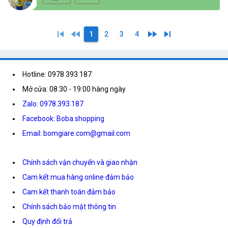
skip_previous
fast_rewind
fast_forward
skip_next
1
2
3
4
Hotline: 0978 393 187
Mở cửa: 08:30 - 19:00 hàng ngày
Zalo: 0978.393.187
Facebook: Boba shopping
Email: bomgiare.com@gmail.com
Chính sách vận chuyển và giao nhận
Cam kết mua hàng online đảm bảo
Cam kết thanh toán đảm bảo
Chính sách bảo mật thông tin
Quy định đổi trả