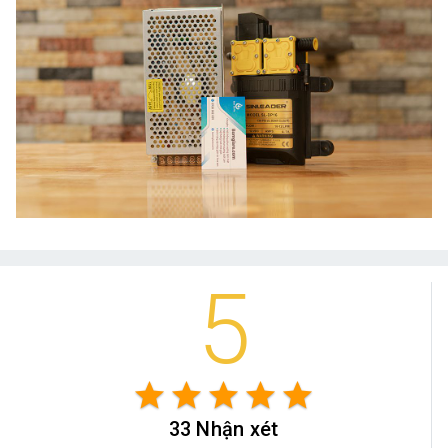
5
star
star
star
star
star
33 Nhận xét