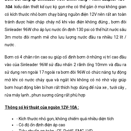
Điện ra :
DC 12V 10A
10A
kiểu dán thiết kế cực kỳ gọn nhẹ có thể gắn ở mọi không gian
có kích thước nhỏ bơm chạy bằng nguồn điện 12V nên rất an toàn
Công xuất :
120W
tránh được hiện chập cháy nổ khi vào điện không đúng , bơm đôi
Chất liệu :
Nhôm – Kim Loại.
Sinleader 96W cho áp lực nước ổn định 130 psi có thể hút nước sâu
Kích thước :
20 x 9.7 x 4 cm
3m moto đôi mạnh mẽ cho lưu lượng nước đầu ra nhiều 12 lít /
nước .
Trọng lượng :
450 gram
Bơm có 4 chân rôn cao su giúp cố định bơm ở những vị trí cao đầu
vào của Sinleader 96W sử đầu nhấn 2 rãnh ống 10mm và đầu ra
sử dụng ren ngoài 17 ngoài ra bơm đôi 96W có chức năng tự động
mở khi có nước chảy qua và ngắt khi không có nó nhờ vậy giúp
bơm hoạt động bền bỉ hơn rất thích hợp dùng để rửa xe , tưới cây ,
rửa máy lạnh , phun sương cũng rất phù hợp
Thông số kỹ thuật của nguồn 12V-10A :
- Kích thước nhỏ gọn, không chiếm quá nhiều diện tích
- Có độ ổn định điện áp cao
- Tiêu chuẩn an toàn : CE, RoHS, EMC, LVD.