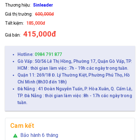
Thương hiệu:
Sinleader
Giá thị trường:
600,000đ
Tiết kiệm:
185,000đ
415,000đ
Giá bán:
Hotline:
0984 791 877
Gò Vấp: 50/56 Lê Thị Hồng, Phường 17, Quận Gò Vấp, TP.
HCM : thời gian làm việc :7h - 19h các ngày trong tuần.
Quận 11: 269/18 Đ. Lý Thường Kiệt, Phường Phú Thọ, Hồ
Chí Minh (8h30 đến 18h)
Đà Nẵng : 41 Đoàn Nguyễn Tuấn, P. Hòa Xuân, Q. Cẩm Lệ,
TP. Đà Nẵng : thời gian làm việc :8h - 17h các ngày trong
tuần.
Cam kết
Bảo hành 6 tháng
warning