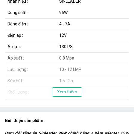
Nhãn hiệu :
SINLEADER
Công suất :
96W
Dòng điện :
4 - 7A
Điện áp :
12V
Áp lực :
130 PSI
Áp suất :
0.8 Mpa
Lưu lượng :
10 - 12 LMP
Sức hút :
1.5 - 2m
Xem thêm
Khối lượng :
1.2 kg
THÔNG SỐ KỸ THUẬT CỦA NGUỒN 12V - 10A
Model :
NTO-12V-10A
Giới thiệu sản phẩm :
Điện vào :
AC 110-260V
Bơm đôi tăng áp Sinleader 96W chính hãng + Kèm adapter 12V-