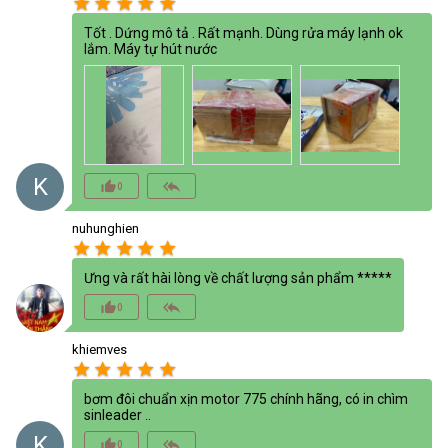
star
star
star
star
star
Tốt . Dứng mô tả . Rất mạnh. Dùng rửa máy lạnh ok
lắm. Máy tự hút nước
K
thumb_up_alt
reply_all
0
nuhunghien
star
star
star
star
star
Ưng và rất hài lòng về chất lượng sản phẩm *****
thumb_up_alt
reply_all
0
khiemves
star
star
star
star
star
bơm đôi chuẩn xịn motor 775 chính hãng, có in chìm
sinleader ..
K
thumb_up_alt
reply_all
0