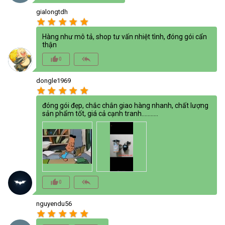
gialongtdh
star
star
star
star
star
Hàng như mô tả, shop tư vấn nhiệt tình, đóng gói cẩn
thận
thumb_up_alt
reply_all
0
dongle1969
star
star
star
star
star
đóng gói đẹp, chắc chắn giao hàng nhanh, chất lượng
sản phẩm tốt, giá cả cạnh tranh...........
thumb_up_alt
reply_all
0
nguyendu56
star
star
star
star
star