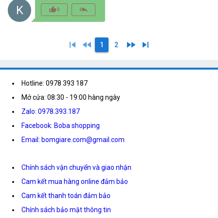
K
thumb_up_alt
reply_all
0
skip_previous
fast_rewind
fast_forward
skip_next
1
2
Hotline: 0978 393 187
Mở cửa: 08:30 - 19:00 hàng ngày
Zalo: 0978.393.187
Facebook: Boba shopping
Email: bomgiare.com@gmail.com
Chính sách vận chuyển và giao nhận
Cam kết mua hàng online đảm bảo
Cam kết thanh toán đảm bảo
Chính sách bảo mật thông tin