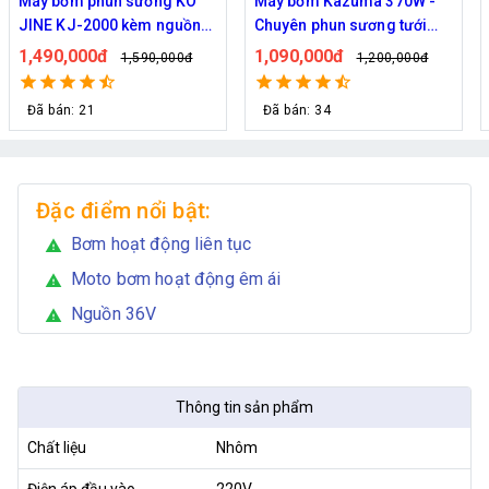
Máy bơm Kazuma 370W -
Máy bơm phun sương Hàn
Chuyên phun sương tưới
Quốc Daehan DH 50 - Hỗ trợ
cây
từ 30 đến 50 béc phun
1,090,000đ
1,800,000đ
1,200,000đ
2,129,000đ
Đã bán: 34
Đã bán: 21
Đặc điểm nổi bật:
Bơm hoạt động liên tục
warning
Moto bơm hoạt động êm ái
warning
Nguồn 36V
warning
Thông tin sản phẩm
Chất liệu
Nhôm
Điện áp đầu vào
220V