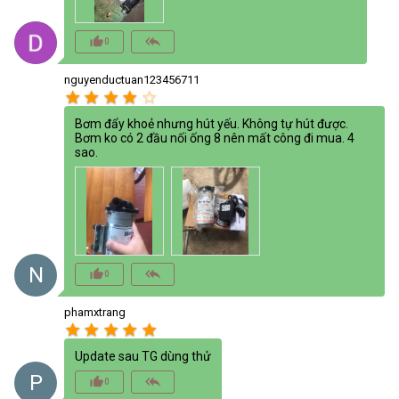
thumb_up_alt
reply_all
0
nguyenductuan123456711
star
star
star
star
star_border
Bơm đẩy khoẻ nhưng hút yếu. Không tự hút được.
Bơm ko có 2 đầu nối ống 8 nên mất công đi mua. 4
sao.
N
thumb_up_alt
reply_all
0
phamxtrang
star
star
star
star
star
Update sau TG dùng thử
P
thumb_up_alt
reply_all
0