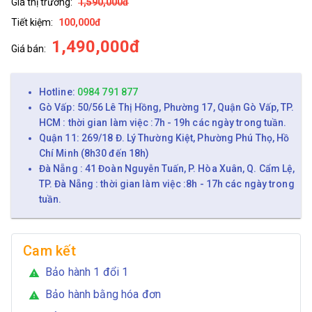
Giá thị trường:
1,590,000đ
Tiết kiệm:
100,000đ
1,490,000đ
Giá bán:
Hotline:
0984 791 877
Gò Vấp: 50/56 Lê Thị Hồng, Phường 17, Quận Gò Vấp, TP.
HCM : thời gian làm việc :7h - 19h các ngày trong tuần.
Quận 11: 269/18 Đ. Lý Thường Kiệt, Phường Phú Thọ, Hồ
Chí Minh (8h30 đến 18h)
Đà Nẵng : 41 Đoàn Nguyễn Tuấn, P. Hòa Xuân, Q. Cẩm Lệ,
TP. Đà Nẵng : thời gian làm việc :8h - 17h các ngày trong
tuần.
Cam kết
Bảo hành 1 đổi 1
warning
Bảo hành bằng hóa đơn
warning