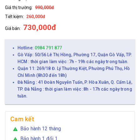
Giá thị trường:
990,000đ
Tiết kiệm:
260,000đ
730,000đ
Giá bán:
Hotline:
0984 791 877
Gò Vấp: 50/56 Lê Thị Hồng, Phường 17, Quận Gò Vấp, TP.
HCM : thời gian làm việc :7h - 19h các ngày trong tuần.
Quận 11: 269/18 Đ. Lý Thường Kiệt, Phường Phú Thọ, Hồ
Chí Minh (8h30 đến 18h)
Đà Nẵng : 41 Đoàn Nguyễn Tuấn, P. Hòa Xuân, Q. Cẩm Lệ,
TP. Đà Nẵng : thời gian làm việc :8h - 17h các ngày trong
tuần.
Cam kết
Bảo hành 12 tháng
warning
Bảo hành 1 đổi 1
warning