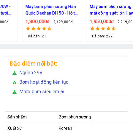
Máy bơm phun sương Hàn
Máy bơm phun sương làm
Quốc Daehan DH 50 - Hỗ trợ
mát công suât lớn Hawin
từ 30 đến 50 béc phun
FOG-2703 hỗ trợ 70 đầu
1,800,000đ
1,950,000đ
2,129,000đ
2,219,000đ
phun
Đã bán: 21
Đã bán: 292
Đặc điểm nổi bật:
Nguồn 29V
warning
Bơm hoạt động liên tục
warning
Moto bơm siêu êm ái
warning
Sản phẩm
Bơm phun sương
Xuất xứ
Korean