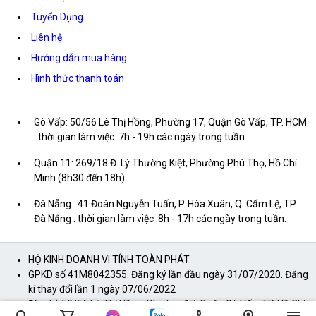
Tuyển Dụng
Liên hệ
Hướng dẫn mua hàng
Hình thức thanh toán
Gò Vấp: 50/56 Lê Thị Hồng, Phường 17, Quận Gò Vấp, TP. HCM
: thời gian làm việc :7h - 19h các ngày trong tuần.
Quận 11: 269/18 Đ. Lý Thường Kiệt, Phường Phú Thọ, Hồ Chí
Minh (8h30 đến 18h)
Đà Nẵng : 41 Đoàn Nguyễn Tuấn, P. Hòa Xuân, Q. Cẩm Lệ, TP.
Đà Nẵng : thời gian làm việc :8h - 17h các ngày trong tuần.
HỘ KINH DOANH VI TÍNH TOÀN PHÁT
GPKD số 41M8042355. Đăng ký lần đầu ngày 31/07/2020. Đăng
kí thay đổi lần 1 ngày 07/06/2022
Địa chỉ: 50/56 Lê Thị Hồng, Phường 17, Quận Gò Vấp, TP. Hồ Chí