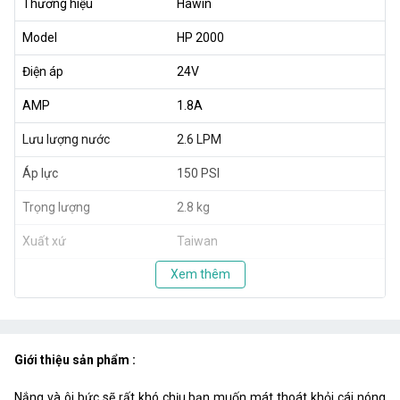
Thương hiệu
Hawin
Model
HP 2000
Điện áp
24V
AMP
1.8A
Lưu lượng nước
2.6 LPM
Áp lực
150 PSI
Trọng lượng
2.8 kg
Xuất xứ
Taiwan
Xem thêm
Giới thiệu sản phẩm :
Nắng và ôi bức sẽ rất khó chịu bạn muốn mát thoát khỏi cái nóng