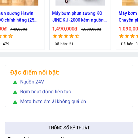
Máy bơm phun sương KO
Máy bơm Kazuma 370W -
JINE KJ-2000 kèm nguồn
Chuyên phun sương tưới
36V hỗ trợ 70 béc
cây
1,490,000đ
1,090,000đ
1,590,000đ
1,200,000đ
Đã bán: 21
Đã bán: 34
Đặc điểm nổi bật:
Nguồn 24V
warning
Bơm hoạt động liên tục
warning
Moto bơm êm ái không quá ồn
warning
THÔNG SỐ KỸ THUẬT