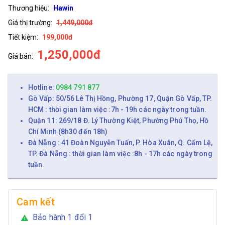
Thương hiệu:
Hawin
Giá thị trường:
1,449,000đ
Tiết kiệm:
199,000đ
1,250,000đ
Giá bán:
Hotline:
0984 791 877
Gò Vấp: 50/56 Lê Thị Hồng, Phường 17, Quận Gò Vấp, TP.
HCM : thời gian làm việc :7h - 19h các ngày trong tuần.
Quận 11: 269/18 Đ. Lý Thường Kiệt, Phường Phú Thọ, Hồ
Chí Minh (8h30 đến 18h)
Đà Nẵng : 41 Đoàn Nguyễn Tuấn, P. Hòa Xuân, Q. Cẩm Lệ,
TP. Đà Nẵng : thời gian làm việc :8h - 17h các ngày trong
tuần.
Cam kết
Bảo hành 1 đổi 1
warning