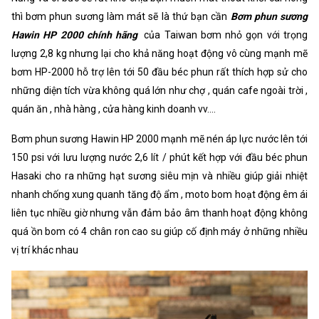
thì bơm phun sương làm mát sẽ là thứ bạn cần
Bơm phun sương
Hawin HP 2000 chính hãng
của Taiwan bơm nhỏ gọn với trọng
lượng 2,8 kg nhưng lại cho khả năng hoạt động vô cùng mạnh mẽ
bơm HP-2000 hỗ trợ lên tới 50 đầu béc phun rất thích hợp sử cho
những diện tích vừa không quá lớn như chợ , quán cafe ngoài trời ,
quán ăn , nhà hàng , cửa hàng kinh doanh vv....
Bơm phun sương Hawin HP 2000 mạnh mẽ nén áp lực nước lên tới
150 psi với lưu lượng nước 2,6 lít / phút kết hợp với đầu béc phun
Hasaki cho ra những hạt sương siêu mịn và nhiều giúp giải nhiệt
nhanh chống xung quanh tăng độ ẩm , moto bom hoạt động êm ái
liên tục nhiều giờ nhưng vẫn đảm bảo âm thanh hoạt động không
quá ồn bom có 4 chân ron cao su giúp cố định máy ở những nhiều
vị trí khác nhau