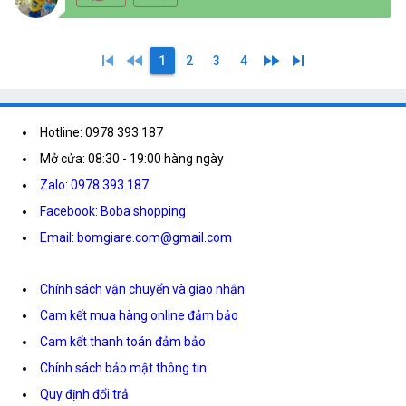
skip_previous
fast_rewind
fast_forward
skip_next
1
2
3
4
Hotline: 0978 393 187
Mở cửa: 08:30 - 19:00 hàng ngày
Zalo: 0978.393.187
Facebook: Boba shopping
Email: bomgiare.com@gmail.com
Chính sách vận chuyển và giao nhận
Cam kết mua hàng online đảm bảo
Cam kết thanh toán đảm bảo
Chính sách bảo mật thông tin
Quy định đổi trả