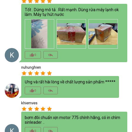
star
star
star
star
star
Tốt . Dứng mô tả . Rất mạnh. Dùng rửa máy lạnh ok
lắm. Máy tự hút nước
K
thumb_up_alt
reply_all
0
nuhunghien
star
star
star
star
star
Ưng và rất hài lòng về chất lượng sản phẩm *****
thumb_up_alt
reply_all
0
khiemves
star
star
star
star
star
bơm đôi chuẩn xịn motor 775 chính hãng, có in chìm
sinleader ..
K
thumb_up_alt
reply_all
0