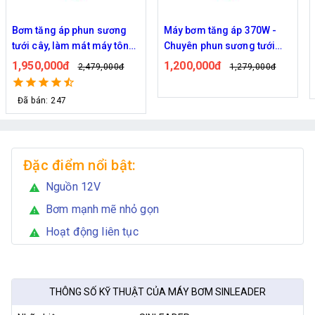
Máy bơm tăng áp 370W -
Máy bơm tăng áp mnin tự
Chuyên phun sương tưới
động Sinleader 60W chính
cây
hãng
1,200,000đ
170,000đ
1,279,000đ
290,000đ
Đặc điểm nổi bật:
Nguồn 12V
warning
Bơm mạnh mẽ nhỏ gọn
warning
Hoạt động liên tục
warning
THÔNG SỐ KỸ THUẬT CỦA MÁY BƠM SINLEADER