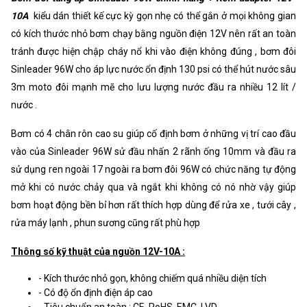
Điện ra :
DC 12V 10A
10A
kiểu dán thiết kế cực kỳ gọn nhẹ có thể gắn ở mọi không gian
có kích thước nhỏ bơm chạy bằng nguồn điện 12V nên rất an toàn
Công xuất :
120W
tránh được hiện chập cháy nổ khi vào điện không đúng , bơm đôi
Chất liệu :
Nhôm – Kim Loại.
Sinleader 96W cho áp lực nước ổn định 130 psi có thể hút nước sâu
Kích thước :
20 x 9.7 x 4 cm
3m moto đôi mạnh mẽ cho lưu lượng nước đầu ra nhiều 12 lít /
nước .
Trọng lượng :
450 gram
Bơm có 4 chân rôn cao su giúp cố định bơm ở những vị trí cao đầu
vào của Sinleader 96W sử đầu nhấn 2 rãnh ống 10mm và đầu ra
sử dụng ren ngoài 17 ngoài ra bơm đôi 96W có chức năng tự động
mở khi có nước chảy qua và ngắt khi không có nó nhờ vậy giúp
bơm hoạt động bền bỉ hơn rất thích hợp dùng để rửa xe , tưới cây ,
rửa máy lạnh , phun sương cũng rất phù hợp
Thông số kỹ thuật của nguồn 12V-10A :
- Kích thước nhỏ gọn, không chiếm quá nhiều diện tích
- Có độ ổn định điện áp cao
- Tiêu chuẩn an toàn : CE, RoHS, EMC, LVD.