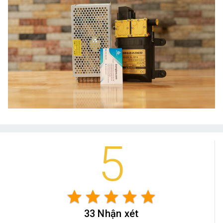
5
star
star
star
star
star
33 Nhận xét