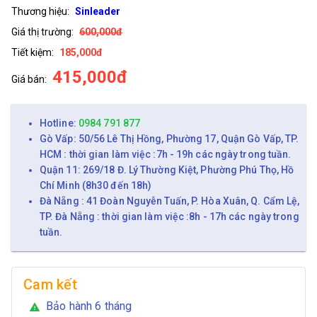
Thương hiệu:
Sinleader
Giá thị trường:
600,000đ
Tiết kiệm:
185,000đ
415,000đ
Giá bán:
Hotline:
0984 791 877
Gò Vấp: 50/56 Lê Thị Hồng, Phường 17, Quận Gò Vấp, TP.
HCM : thời gian làm việc :7h - 19h các ngày trong tuần.
Quận 11: 269/18 Đ. Lý Thường Kiệt, Phường Phú Thọ, Hồ
Chí Minh (8h30 đến 18h)
Đà Nẵng : 41 Đoàn Nguyễn Tuấn, P. Hòa Xuân, Q. Cẩm Lệ,
TP. Đà Nẵng : thời gian làm việc :8h - 17h các ngày trong
tuần.
Cam kết
Bảo hành 6 tháng
warning