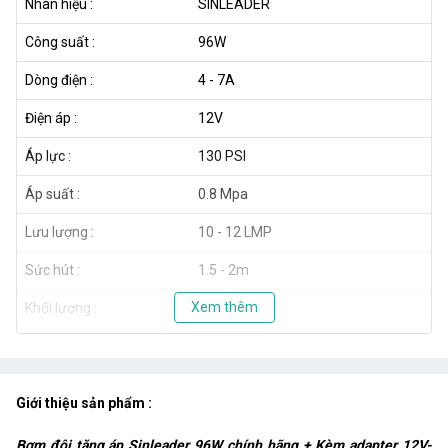
Nhãn hiệu :
SINLEADER
Công suất :
96W
Dòng điện :
4 - 7A
Điện áp :
12V
Áp lực :
130 PSI
Áp suất :
0.8 Mpa
Lưu lượng :
10 - 12 LMP
Sức hút :
1.5 - 2m
Xem thêm
Khối lượng :
1.2 kg
THÔNG SỐ KỸ THUẬT CỦA NGUỒN 12V - 10A
Model :
NTO-12V-10A
Giới thiệu sản phẩm :
Điện vào :
AC 110-260V
Bơm đôi tăng áp Sinleader 96W chính hãng + Kèm adapter 12V-