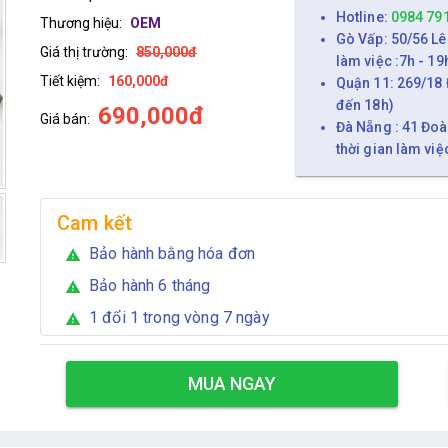
Hotline:
0984 79
Thương hiệu:
OEM
Gò Vấp: 50/56 Lê
Giá thị trường:
850,000đ
làm việc :7h - 19
Tiết kiệm:
160,000đ
Quận 11: 269/18 
đến 18h)
690,000đ
Giá bán:
Đà Nẵng : 41 Đoà
thời gian làm việ
Cam kết
Bảo hành bằng hóa đơn
warning
Bảo hành 6 tháng
warning
1 đổi 1 trong vòng 7 ngày
warning
MUA NGAY