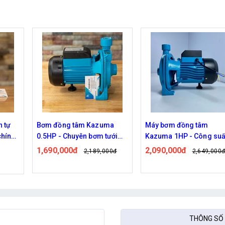
ma
Máy bơm đồng tâm
Máy bơm đôi tăng áp
ưới
Kazuma 1HP - Công suất
Sinleader 96W chính hã
cao
2,090,000đ
320,000đ
00đ
2,649,000đ
390,000đ
Đã bán: 246
THÔNG SỐ