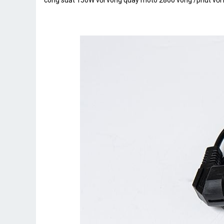
công suất 150W với vòng quay moto 2860 vòng /phút với lưu