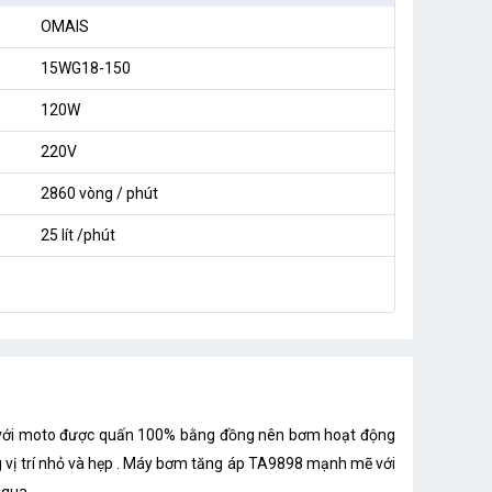
OMAIS
15WG18-150
120W
220V
2860 vòng / phút
25 lít /phút
ếu với moto được quấn 100% bằng đồng nên bơm hoạt động
g vị trí nhỏ và hẹp . Máy bơm tăng áp TA9898 mạnh mẽ với