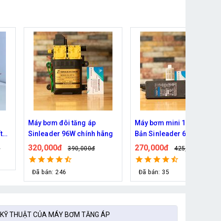
Máy bơm mini 12V Nhật
Máy bơm tăng áp 220V
ng
Bản Sinleader 60W trọn bộ
TA9798 Pro - Công suất
100W
270,000đ
590,000đ
425,000đ
750,000đ
Đã bán: 35
Đã bán: 24
 KỸ THUẬT CỦA MÁY BƠM TĂNG ÁP