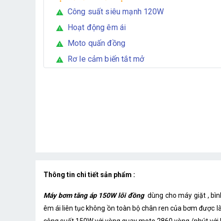
Công suất siêu mạnh 120W
warning
Hoạt động êm ái
warning
Moto quấn đồng
warning
Rơ le cảm biến tắt mở
warning
Thông tin chi tiết sản phẩm :
Máy bơm tăng áp 150W lõi đồng
dùng cho máy giặt , bì
êm ái liên tục không ồn toàn bộ chân ren của bơm được l