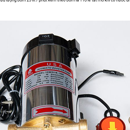
 lượng bơm 25 lít / phút kèm theo bơm là 1 rơ le tắt mở khi có nước đi 