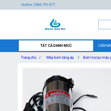
Hotline: 0984 791 877
TẤT CẢ DANH MUC
CẨM NA
Trang chủ
/
Máy bơm tăng áp
/
Bơm trợ lực máy 