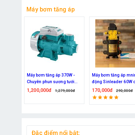
Máy bơm tăng áp
70W -
Máy bơm tăng áp mnin tự
Bơm đồng tâm Kazu
 tưới
động Sinleader 60W chính
0.5HP - Chuyên bơm t
hãng
vườn cây
170,000đ
1,690,000đ
,000đ
290,000đ
2,189,0
Đặc điểm nổi bật: