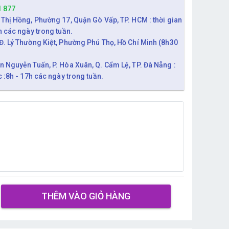
1 877
 Thị Hồng, Phường 17, Quận Gò Vấp, TP. HCM : thời gian
h các ngày trong tuần.
Đ. Lý Thường Kiệt, Phường Phú Thọ, Hồ Chí Minh (8h30
n Nguyễn Tuấn, P. Hòa Xuân, Q. Cẩm Lệ, TP. Đà Nẵng :
c :8h - 17h các ngày trong tuần.
THÊM VÀO GIỎ HÀNG