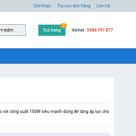
Giới thiệu
Tra cứu đơn hàng
Liên hệ
0
Giỏ hàng
Viettel :
0984 791 877
̀m kiếm
 với công suất 150W siêu mạnh dùng để tăng áp lực cho