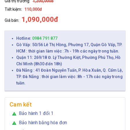
Giá thị trường:
1,200,000đ
Tiết kiệm:
110,000đ
1,090,000đ
Giá bán:
Hotline:
0984 791 877
Gò Vấp: 50/56 Lê Thị Hồng, Phường 17, Quận Gò Vấp, TP.
HCM : thời gian làm việc :7h - 19h các ngày trong tuần.
Quận 11: 269/18 Đ. Lý Thường Kiệt, Phường Phú Thọ, Hồ
Chí Minh (8h30 đến 18h)
Đà Nẵng : 41 Đoàn Nguyễn Tuấn, P. Hòa Xuân, Q. Cẩm Lệ,
TP. Đà Nẵng : thời gian làm việc :8h - 17h các ngày trong
tuần.
Cam kết
Bảo hành 1 đổi 1
warning
Bảo hành bằng hóa đơn
warning