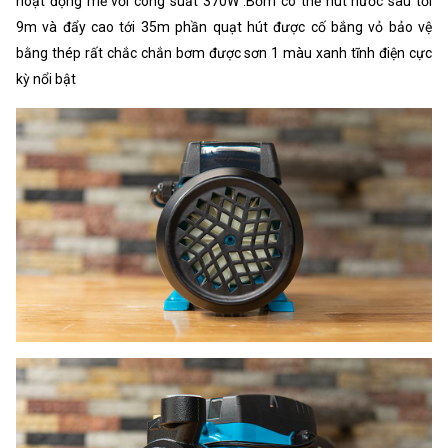
hoạt động mẽ với công suất 370W .Bơm có thể hút nước sâu tới
9m và đẩy cao tới 35m phần quạt hút được cố bắng vỏ bảo vệ
bằng thép rất chắc chắn bơm được sơn 1 màu xanh tĩnh điện cực
kỳ nổi bật