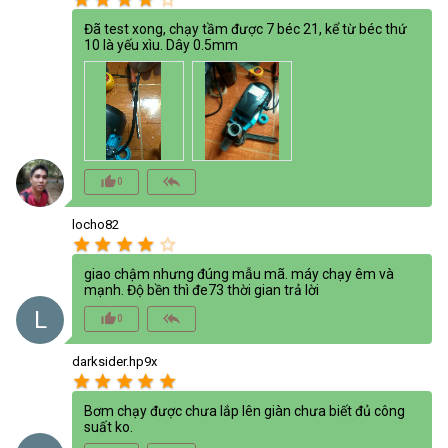
Đã test xong, chạy tầm được 7 béc 21, kể từ béc thứ
10 là yếu xìu. Dây 0.5mm
thumb_up_alt
reply_all
0
locho82
star
star
star
star
star_border
giao chậm nhưng đúng mẫu mã. máy chạy êm và
mạnh. Độ bền thì đe73 thời gian trả lời
L
thumb_up_alt
reply_all
0
darksider.hp9x
star
star
star
star
star
Bơm chạy được chưa lắp lên giàn chưa biết đủ công
suất ko.