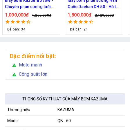
azuma 370W -
Máy bơm phun sương Hàn
Máy bơm phun
n sương tưới
Quốc Daehan DH 50 - Hỗ trợ
mát công suât
từ 30 đến 50 béc phun
FOG-2703 hỗ t
đ
1,800,000đ
1,950,000đ
1,200,000đ
2,129,000đ
phun
Đã bán: 21
Đã bán: 292
Đặc điểm nổi bật:
Moto mạnh
warning
Công suất lớn
warning
THÔNG SỐ KỸ THUẬT CỦA MÁY BƠM KAZUMA
Thương hiệu
KAZUMA
Model
QB - 60