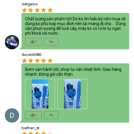
vietgamo
star
star
star
star
star
Chất lượng sản phẩm:tốt Do ko tìn hiểu kỹ nên mua về
dùng ko phù hợp mục đích nên lại mang đi cho…. Dùng
cần phun sương để tưới cây, máy ko có rơ le tự ngắt
phí khoá vòi nước….
thumb_up_alt
reply_all
0
ducvinh080
star
star
star
star
star
Bơm vận hành tốt, shop tư vấn nhiệt tình. Giao hàng
nhanh. Đóng gói cẩn thận.
D
thumb_up_alt
reply_all
0
tuathan_st
star
star
star
star
star_border