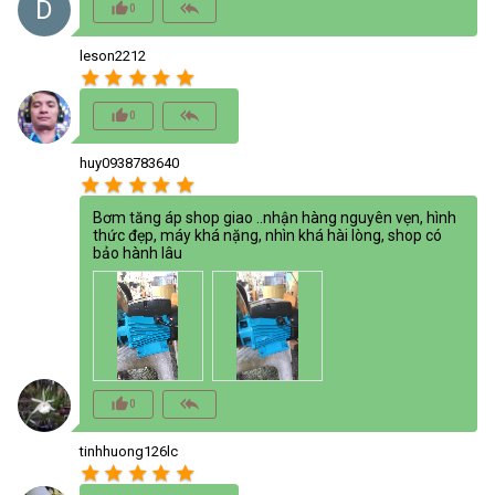
D
thumb_up_alt
reply_all
0
leson2212
star
star
star
star
star
thumb_up_alt
reply_all
0
huy0938783640
star
star
star
star
star
Bơm tăng áp shop giao ..nhận hàng nguyên vẹn, hình
thức đẹp, máy khá nặng, nhìn khá hài lòng, shop có
bảo hành lâu
thumb_up_alt
reply_all
0
tinhhuong126lc
star
star
star
star
star