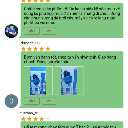
star
star
star
star
star
Chất lượng sản phẩm:tốt Do ko tìn hiểu kỹ nên mua về
dùng ko phù hợp mục đích nên lại mang đi cho…. Dùng
cần phun sương để tưới cây, máy ko có rơ le tự ngắt
phí khoá vòi nước….
thumb_up_alt
reply_all
0
ducvinh080
star
star
star
star
star
Bơm vận hành tốt, shop tư vấn nhiệt tình. Giao hàng
nhanh. Đóng gói cẩn thận.
D
thumb_up_alt
reply_all
0
tuathan_st
star
star
star
star
star_border
Đã test xong, chạy tầm được 7 béc 21, kể từ béc thứ