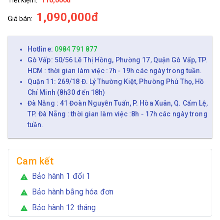
1,090,000đ
Giá bán:
Hotline:
0984 791 877
Gò Vấp: 50/56 Lê Thị Hồng, Phường 17, Quận Gò Vấp, TP.
HCM : thời gian làm việc :7h - 19h các ngày trong tuần.
Quận 11: 269/18 Đ. Lý Thường Kiệt, Phường Phú Thọ, Hồ
Chí Minh (8h30 đến 18h)
Đà Nẵng : 41 Đoàn Nguyễn Tuấn, P. Hòa Xuân, Q. Cẩm Lệ,
TP. Đà Nẵng : thời gian làm việc :8h - 17h các ngày trong
tuần.
Cam kết
Bảo hành 1 đổi 1
warning
Bảo hành bằng hóa đơn
warning
Bảo hành 12 tháng
warning