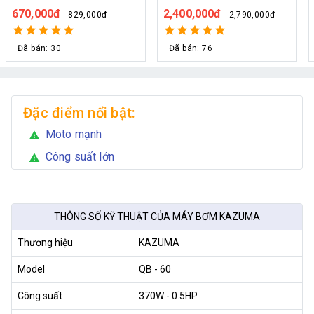
2,400,000đ
690,000đ
2,790,000đ
800,000đ
Đã bán: 76
Đã bán: 80
Đặc điểm nổi bật:
Moto mạnh
warning
Công suất lớn
warning
THÔNG SỐ KỸ THUẬT CỦA MÁY BƠM KAZUMA
Thương hiệu
KAZUMA
Model
QB - 60
Công suất
370W - 0.5HP