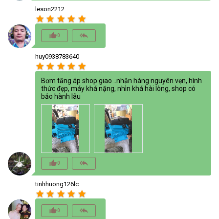
leson2212
star
star
star
star
star
thumb_up_alt
reply_all
0
huy0938783640
star
star
star
star
star
Bơm tăng áp shop giao ..nhận hàng nguyên vẹn, hình
thức đẹp, máy khá nặng, nhìn khá hài lòng, shop có
bảo hành lâu
thumb_up_alt
reply_all
0
tinhhuong126lc
star
star
star
star
star
thumb_up_alt
reply_all
0