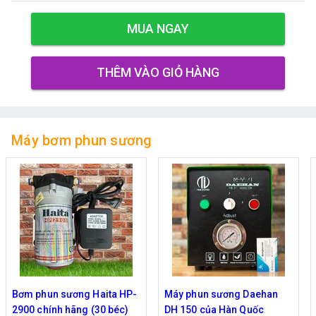
MUA NGAY
THÊM VÀO GIỎ HÀNG
Máy bơm phun sương
Máy phun sương Daehan
Bơm phun sương Daehan
DH 150 của Hàn Quốc
DH 6017 hỗ trợ từ 5 - 20 béc