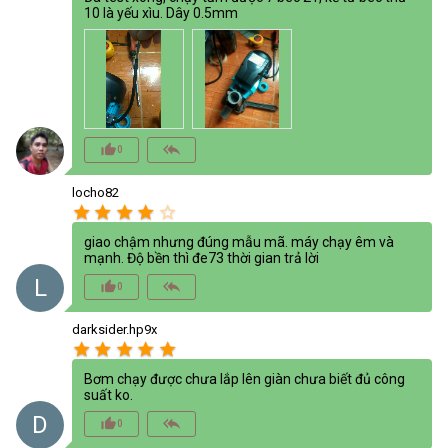
10 là yếu xìu. Dây 0.5mm
thumb_up_alt
reply_all
0
locho82
star
star
star
star
star_border
giao chậm nhưng đúng mẫu mã. máy chạy êm và
mạnh. Độ bền thì đe73 thời gian trả lời
L
thumb_up_alt
reply_all
0
darksider.hp9x
star
star
star
star
star
Bơm chạy được chưa lắp lên giàn chưa biết đủ công
suất ko.
D
thumb_up_alt
reply_all
0