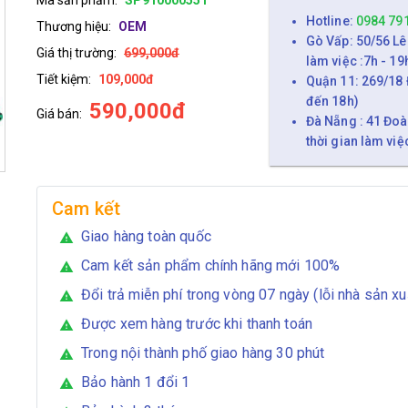
Hotline:
0984 79
Thương hiệu:
OEM
Gò Vấp: 50/56 Lê
Giá thị trường:
699,000đ
làm việc :7h - 19
Tiết kiệm:
109,000đ
Quận 11: 269/18 
đến 18h)
590,000đ
Giá bán:
Đà Nẵng : 41 Đoà
thời gian làm việ
Cam kết
Giao hàng toàn quốc
warning
Cam kết sản phẩm chính hãng mới 100%
warning
Đổi trả miễn phí trong vòng 07 ngày (lỗi nhà sản xu
warning
Được xem hàng trước khi thanh toán
warning
Trong nội thành phố giao hàng 30 phút
warning
Bảo hành 1 đổi 1
warning