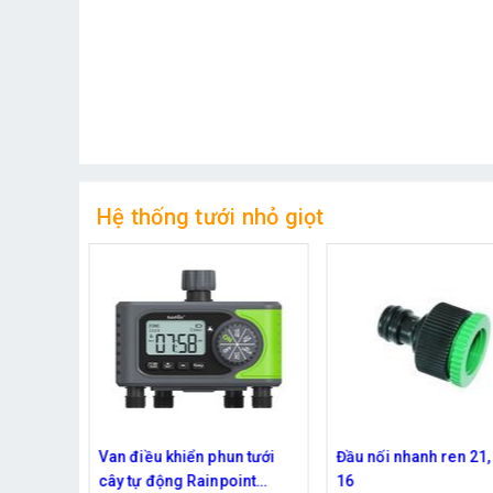
Hệ thống tưới nhỏ giọt
ặc phun
Van điều khiển phun tưới
Đầu nối nhanh ren 21,
béc dùng
cây tự động Rainpoint
16