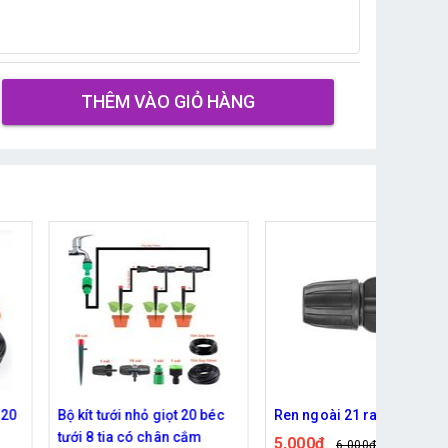
THÊM VÀO GIỎ HÀNG
 20
Bộ kít tưới nhỏ giọt 20 béc
Ren ngoài 21 ra 8/11
tưới 8 tia có chân cắm
5,000đ
6,000đ