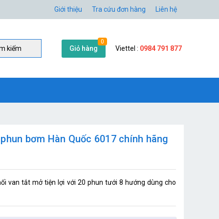
Giới thiệu
Tra cứu đơn hàng
Liên hệ
0
Giỏ hàng
Viettel :
0984 791 877
̀m kiếm
u phun bơm Hàn Quốc 6017 chính hãng
nối van tắt mở tiện lợi với 20 phun tưới 8 hướng dùng cho