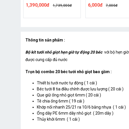
ainPoint
ITV405
1,390,000đ
6,000đ
,000đ
1,739,000đ
7,000đ
Thông tin sản phẩm :
Bộ kít tưới nhỏ giọt hẹn giờ tự động 20 béc
với bộ hẹn giờ
được cung cấp đủ nước
Trọn bộ combo 20 béc tưới nhỏ giọt bao gồm :
Thiết bị tưới nước tự động ( 1 cái )
Béc tưới 8 tia điều chỉnh được lưu lượng ( 20 cái )
Que giữ ống nhỏ giọt 6mm ( 20 cái )
Tê chia ống 6mm ( 19 cái )
Khớp nối nhanh 25/21 ra 10/6 bằng nhựa ( 1 cái )
Ống dây PE 6mm dây nhỏ giọt ( 20m dây )
Thủy khởi 6mm ( 1 cái )