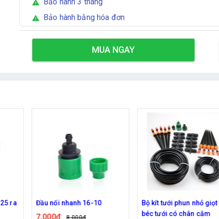
Bảo hành 3 tháng
warning
Bảo hành bằng hóa đơn
warning
MUA NGAY
 25 ra
Đầu nối nhanh 16-10
Bộ kít tưới phun nhỏ giọt
béc tưới có chân cắm
7,000đ
8,000đ