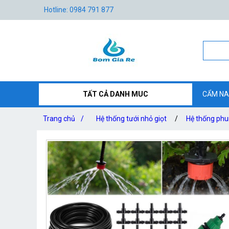
Hotline: 0984 791 877
TẤT CẢ DANH MUC
CẨM NA
Trang chủ
/
Hệ thống tưới nhỏ giọt
/
Hệ thống phu