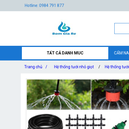
Hotline: 0984 791 877
TẤT CẢ DANH MUC
CẨM NA
Trang chủ
/
Hệ thống tưới nhỏ giọt
/
Hệ thống tướ