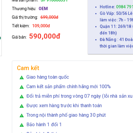
Hotline:
0984 79
Thương hiệu:
OEM
Gò Vấp: 50/56 Lê
Giá thị trường:
699,000đ
làm việc :7h - 19
Tiết kiệm:
109,000đ
Quận 11: 269/18 
đến 18h)
590,000đ
Giá bán:
Đà Nẵng : 41 Đoà
thời gian làm việ
Cam kết
Giao hàng toàn quốc
warning
Cam kết sản phẩm chính hãng mới 100%
warning
Đổi trả miễn phí trong vòng 07 ngày (lỗi nhà sản xu
warning
Được xem hàng trước khi thanh toán
warning
Trong nội thành phố giao hàng 30 phút
warning
Bảo hành 1 đổi 1
warning