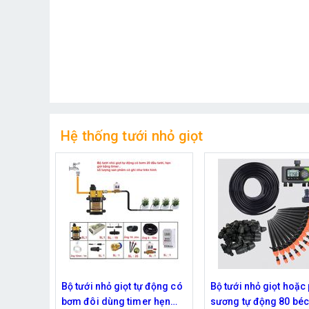
Hệ thống tưới nhỏ giọt
 động có
Bộ tưới nhỏ giọt hoặc phun
Van điều khiển phun t
r hẹn
sương tự động 80 béc dùng
cây tự động Rainpoin