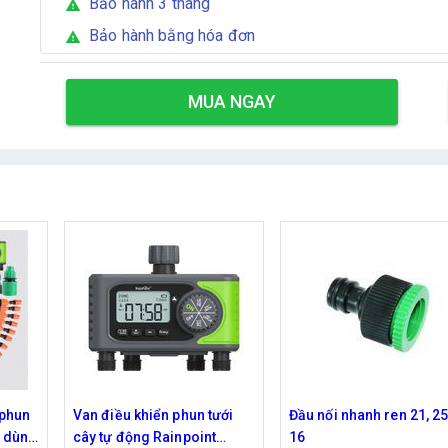
Bảo hành 3 tháng
warning
Bảo hành bằng hóa đơn
warning
MUA NGAY
ưới
Đầu nối nhanh ren 21, 25 ra
Đầu nối nhanh 16-10
t
16
7,000đ
8,000đ