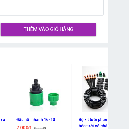
THÊM VÀO GIỎ HÀNG
Bộ kít tưới phun nhỏ giọt 20
Bộ kít tưới nhỏ giọt 20 béc
béc tưới có chân cắm
tưới 8 tia có chân cắm