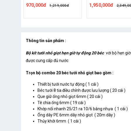
van nước hẹn giờ RainPoint
ITV405
1,950,000đ
1,390,000đ
00đ
2,349,000đ
1,739,0
ITV405
Thông tin sản phẩm :
Bộ kít tưới nhỏ giọt hẹn giờ tự động 20 béc
với bộ hẹn giờ
được cung cấp đủ nước
Trọn bộ combo 20 béc tưới nhỏ giọt bao gồm :
Thiết bị tưới nước tự động ( 1 cái )
Béc tưới 8 tia điều chỉnh được lưu lượng ( 20 cái )
Que giữ ống nhỏ giọt 6mm ( 20 cái )
Tê chia ống 6mm ( 19 cái )
Khớp nối nhanh 25/21 ra 10/6 bằng nhựa ( 1 cái )
Ống dây PE 6mm dây nhỏ giọt ( 20m dây )
Thủy khởi 6mm ( 1 cái )