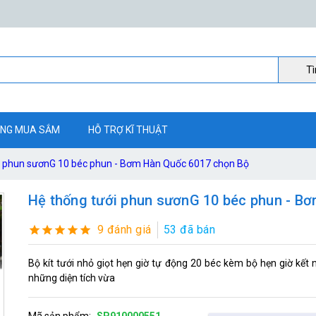
Ti
NG MUA SẮM
HỖ TRỢ KĨ THUẬT
i phun sươnG 10 béc phun - Bơm Hàn Quốc 6017 chọn Bộ
Hệ thống tưới phun sươnG 10 béc phun - B
9 đánh giá
53 đã bán
Bộ kít tưới nhỏ giọt hẹn giờ tự động 20 béc kèm bộ hẹn giờ kết 
những diện tích vừa
Mã sản phẩm:
SP910000551