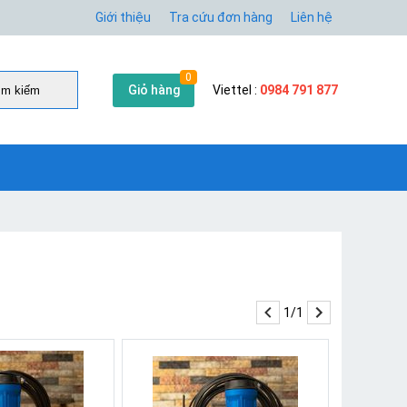
Giới thiệu
Tra cứu đơn hàng
Liên hệ
0
Giỏ hàng
Viettel :
0984 791 877
̀m kiếm
1/1