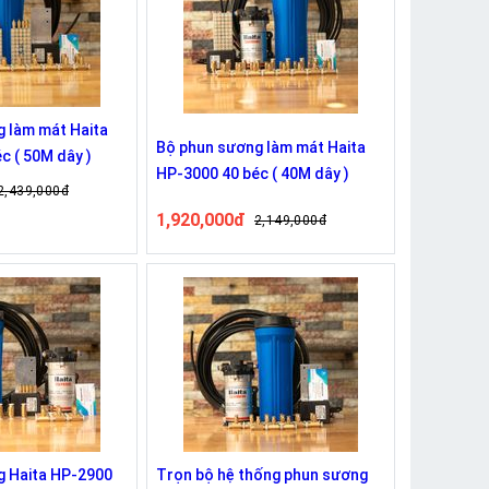
 làm mát Haita
Bộ phun sương làm mát Haita
c ( 50M dây )
HP-3000 40 béc ( 40M dây )
2,439,000đ
1,920,000đ
2,149,000đ
g Haita HP-2900
Trọn bộ hệ thống phun sương