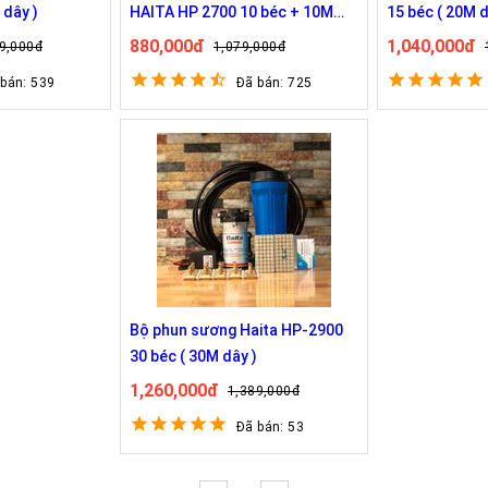
 dây )
HAITA HP 2700 10 béc + 10M
15 béc ( 20M 
dây
880,000đ
1,040,000đ
9,000đ
1,079,000đ
 bán: 539
Đã bán: 725
Bộ phun sương Haita HP-2900
30 béc ( 30M dây )
1,260,000đ
1,389,000đ
Đã bán: 53