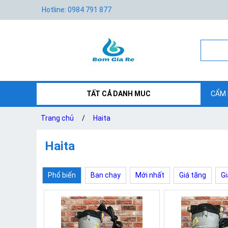
Hotline: 0984 791 877
TẤT CẢ DANH MUC
CẨM 
Trang chủ
/
Haita
Haita
Phổ biến
Ban chạy
Mới nhất
Giá tăng
Gi