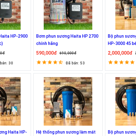
Haita HP-2900
Bơm phun sương Haita HP 2700
Bộ phun sương
c)
chính hãng
HP-3000 45 bé
590,000đ
2,000,000đ
00đ
690,000đ
 bán: 30
Đã bán: 53
ơng Haita HP-
Hệ thống phun sương làm mát
Bộ phun sươn