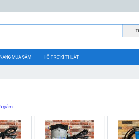
Ti
NANG MUA SẮM
HỖ TRỢ KĨ THUẬT
á giảm