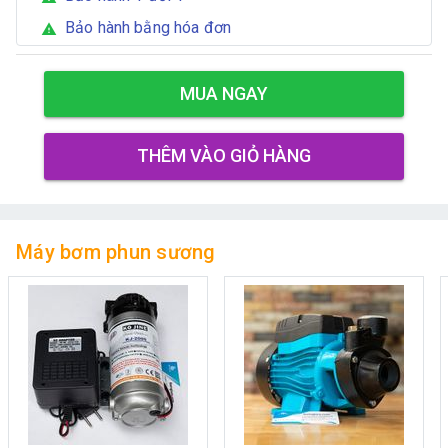
Bảo hành bằng hóa đơn
warning
MUA NGAY
THÊM VÀO GIỎ HÀNG
Máy bơm phun sương