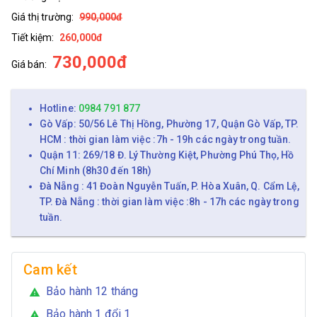
Giá thị trường:
990,000đ
Tiết kiệm:
260,000đ
730,000đ
Giá bán:
Hotline:
0984 791 877
Gò Vấp: 50/56 Lê Thị Hồng, Phường 17, Quận Gò Vấp, TP.
HCM : thời gian làm việc :7h - 19h các ngày trong tuần.
Quận 11: 269/18 Đ. Lý Thường Kiệt, Phường Phú Thọ, Hồ
Chí Minh (8h30 đến 18h)
Đà Nẵng : 41 Đoàn Nguyễn Tuấn, P. Hòa Xuân, Q. Cẩm Lệ,
TP. Đà Nẵng : thời gian làm việc :8h - 17h các ngày trong
tuần.
Cam kết
Bảo hành 12 tháng
warning
Bảo hành 1 đổi 1
warning