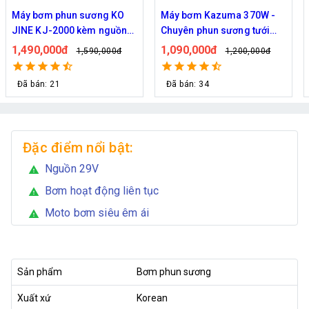
Máy bơm Kazuma 370W -
Máy bơm phun sương Hàn
Chuyên phun sương tưới
Quốc Daehan DH 50 - Hỗ trợ
cây
từ 30 đến 50 béc phun
1,090,000đ
1,800,000đ
1,200,000đ
2,129,000đ
Đã bán: 34
Đã bán: 21
Đặc điểm nổi bật:
Nguồn 29V
warning
Bơm hoạt động liên tục
warning
Moto bơm siêu êm ái
warning
Sản phẩm
Bơm phun sương
Xuất xứ
Korean