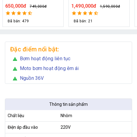
36V hỗ trợ 70 béc
cây
1,490,000đ
1,090,000đ
1,590,000đ
1,200,000đ
Đã bán: 21
Đã bán: 34
Đặc điểm nổi bật:
Bơm hoạt động liên tục
warning
Moto bơm hoạt động êm ái
warning
Nguồn 36V
warning
Thông tin sản phẩm
Chất liệu
Nhôm
Điện áp đầu vào
220V