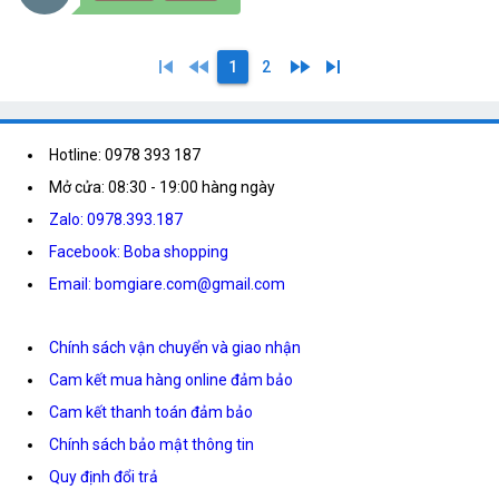
skip_previous
fast_rewind
fast_forward
skip_next
1
2
Hotline: 0978 393 187
Mở cửa: 08:30 - 19:00 hàng ngày
Zalo: 0978.393.187
Facebook: Boba shopping
Email: bomgiare.com@gmail.com
Chính sách vận chuyển và giao nhận
Cam kết mua hàng online đảm bảo
Cam kết thanh toán đảm bảo
Chính sách bảo mật thông tin
Quy định đổi trả