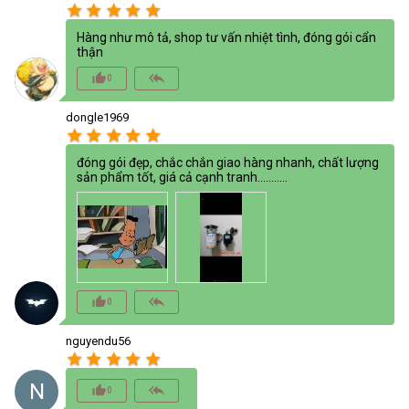
star
star
star
star
star
Hàng như mô tả, shop tư vấn nhiệt tình, đóng gói cẩn
thận
thumb_up_alt
reply_all
0
dongle1969
star
star
star
star
star
đóng gói đẹp, chắc chắn giao hàng nhanh, chất lượng
sản phẩm tốt, giá cả cạnh tranh...........
thumb_up_alt
reply_all
0
nguyendu56
star
star
star
star
star
N
thumb_up_alt
reply_all
0