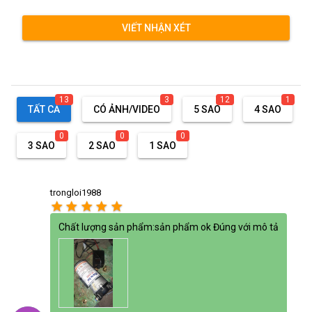
VIẾT NHẬN XÉT
13
3
12
1
TẤT CẢ
CÓ ẢNH/VIDEO
5 SAO
4 SAO
0
0
0
3 SAO
2 SAO
1 SAO
trongloi1988
star
star
star
star
star
Chất lượng sản phẩm:sản phẩm ok Đúng với mô tả