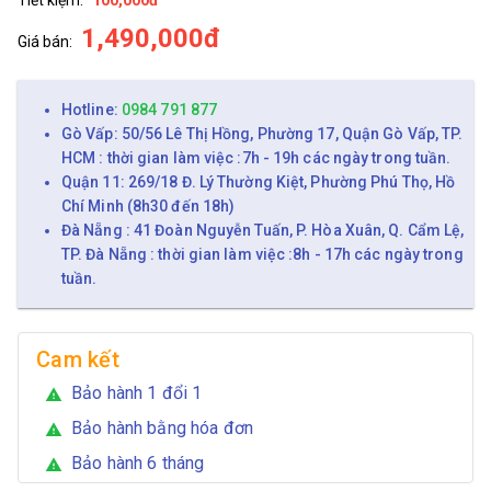
1,490,000đ
Giá bán:
Hotline:
0984 791 877
Gò Vấp: 50/56 Lê Thị Hồng, Phường 17, Quận Gò Vấp, TP.
HCM : thời gian làm việc :7h - 19h các ngày trong tuần.
Quận 11: 269/18 Đ. Lý Thường Kiệt, Phường Phú Thọ, Hồ
Chí Minh (8h30 đến 18h)
Đà Nẵng : 41 Đoàn Nguyễn Tuấn, P. Hòa Xuân, Q. Cẩm Lệ,
TP. Đà Nẵng : thời gian làm việc :8h - 17h các ngày trong
tuần.
Cam kết
Bảo hành 1 đổi 1
warning
Bảo hành bằng hóa đơn
warning
Bảo hành 6 tháng
warning