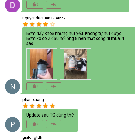
thumb_up_alt
reply_all
0
nguyenductuan123456711
star
star
star
star
star_border
Bơm đẩy khoẻ nhưng hút yếu. Không tự hút được.
Bơm ko có 2 đầu nối ống 8 nên mất công đi mua. 4
sao.
N
thumb_up_alt
reply_all
0
phamxtrang
star
star
star
star
star
Update sau TG dùng thử
P
thumb_up_alt
reply_all
0
gialongtdh