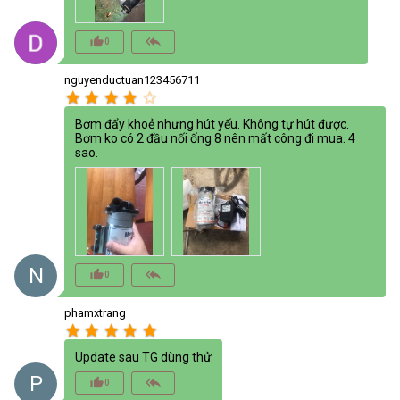
thumb_up_alt
reply_all
0
nguyenductuan123456711
star
star
star
star
star_border
Bơm đẩy khoẻ nhưng hút yếu. Không tự hút được.
Bơm ko có 2 đầu nối ống 8 nên mất công đi mua. 4
sao.
N
thumb_up_alt
reply_all
0
phamxtrang
star
star
star
star
star
Update sau TG dùng thử
P
thumb_up_alt
reply_all
0