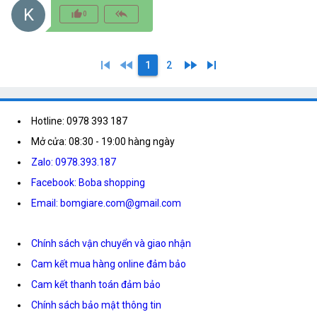
K
thumb_up_alt
reply_all
0
skip_previous
fast_rewind
fast_forward
skip_next
1
2
Hotline: 0978 393 187
Mở cửa: 08:30 - 19:00 hàng ngày
Zalo: 0978.393.187
Facebook: Boba shopping
Email: bomgiare.com@gmail.com
Chính sách vận chuyển và giao nhận
Cam kết mua hàng online đảm bảo
Cam kết thanh toán đảm bảo
Chính sách bảo mật thông tin