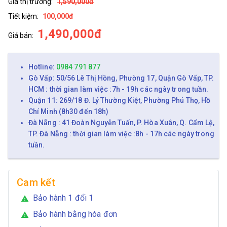
Giá thị trường:
1,590,000đ
Tiết kiệm:
100,000đ
1,490,000đ
Giá bán:
Hotline:
0984 791 877
Gò Vấp: 50/56 Lê Thị Hồng, Phường 17, Quận Gò Vấp, TP.
HCM : thời gian làm việc :7h - 19h các ngày trong tuần.
Quận 11: 269/18 Đ. Lý Thường Kiệt, Phường Phú Thọ, Hồ
Chí Minh (8h30 đến 18h)
Đà Nẵng : 41 Đoàn Nguyễn Tuấn, P. Hòa Xuân, Q. Cẩm Lệ,
TP. Đà Nẵng : thời gian làm việc :8h - 17h các ngày trong
tuần.
Cam kết
Bảo hành 1 đổi 1
warning
Bảo hành bằng hóa đơn
warning