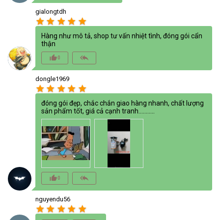
gialongtdh
star
star
star
star
star
Hàng như mô tả, shop tư vấn nhiệt tình, đóng gói cẩn
thận
thumb_up_alt
reply_all
0
dongle1969
star
star
star
star
star
đóng gói đẹp, chắc chắn giao hàng nhanh, chất lượng
sản phẩm tốt, giá cả cạnh tranh...........
thumb_up_alt
reply_all
0
nguyendu56
star
star
star
star
star