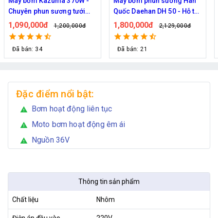
Máy bơm Kazuma 370W -
Máy bơm phun sương Hàn
Chuyên phun sương tưới
Quốc Daehan DH 50 - Hỗ trợ
cây
từ 30 đến 50 béc phun
1,090,000đ
1,800,000đ
1,200,000đ
2,129,000đ
Đã bán: 34
Đã bán: 21
Đặc điểm nổi bật:
Bơm hoạt động liên tục
warning
Moto bơm hoạt động êm ái
warning
Nguồn 36V
warning
Thông tin sản phẩm
Chất liệu
Nhôm
Điện áp đầu vào
220V