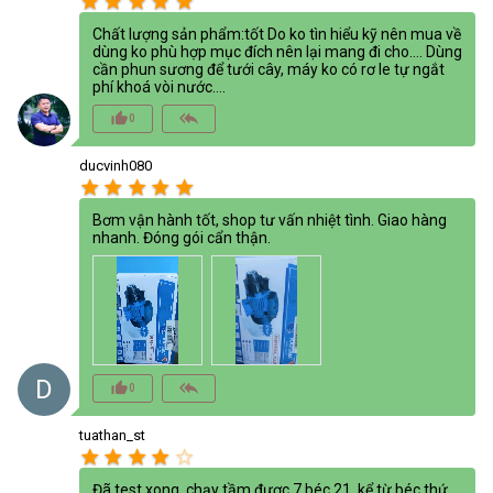
star
star
star
star
star
Chất lượng sản phẩm:tốt Do ko tìn hiểu kỹ nên mua về
dùng ko phù hợp mục đích nên lại mang đi cho…. Dùng
cần phun sương để tưới cây, máy ko có rơ le tự ngắt
phí khoá vòi nước….
thumb_up_alt
reply_all
0
ducvinh080
star
star
star
star
star
Bơm vận hành tốt, shop tư vấn nhiệt tình. Giao hàng
nhanh. Đóng gói cẩn thận.
D
thumb_up_alt
reply_all
0
tuathan_st
star
star
star
star
star_border
Đã test xong, chạy tầm được 7 béc 21, kể từ béc thứ