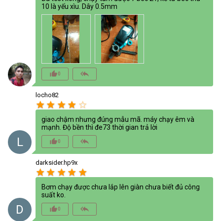
10 là yếu xìu. Dây 0.5mm
thumb_up_alt
reply_all
0
locho82
star
star
star
star
star_border
giao chậm nhưng đúng mẫu mã. máy chạy êm và
mạnh. Độ bền thì đe73 thời gian trả lời
L
thumb_up_alt
reply_all
0
darksider.hp9x
star
star
star
star
star
Bơm chạy được chưa lắp lên giàn chưa biết đủ công
suất ko.
D
thumb_up_alt
reply_all
0