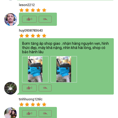
leson2212
star
star
star
star
star
thumb_up_alt
reply_all
0
huy0938783640
star
star
star
star
star
Bơm tăng áp shop giao ..nhận hàng nguyên vẹn, hình
thức đẹp, máy khá nặng, nhìn khá hài lòng, shop có
bảo hành lâu
thumb_up_alt
reply_all
0
tinhhuong126lc
star
star
star
star
star
thumb_up_alt
reply_all
0