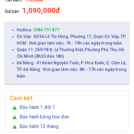
1,090,000đ
Giá bán:
Hotline:
0984 791 877
Gò Vấp: 50/56 Lê Thị Hồng, Phường 17, Quận Gò Vấp, TP.
HCM : thời gian làm việc :7h - 19h các ngày trong tuần.
Quận 11: 269/18 Đ. Lý Thường Kiệt, Phường Phú Thọ, Hồ
Chí Minh (8h30 đến 18h)
Đà Nẵng : 41 Đoàn Nguyễn Tuấn, P. Hòa Xuân, Q. Cẩm Lệ,
TP. Đà Nẵng : thời gian làm việc :8h - 17h các ngày trong
tuần.
Cam kết
Bảo hành 1 đổi 1
warning
Bảo hành bằng hóa đơn
warning
Bảo hành 12 tháng
warning