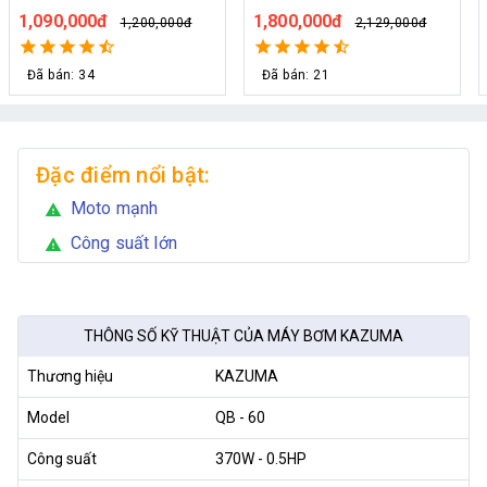
cây
từ 30 đến 50 béc phun
1,090,000đ
1,800,000đ
1,200,000đ
2,129,000đ
Đã bán: 34
Đã bán: 21
Đặc điểm nổi bật:
Moto mạnh
warning
Công suất lớn
warning
THÔNG SỐ KỸ THUẬT CỦA MÁY BƠM KAZUMA
Thương hiệu
KAZUMA
Model
QB - 60
Công suất
370W - 0.5HP