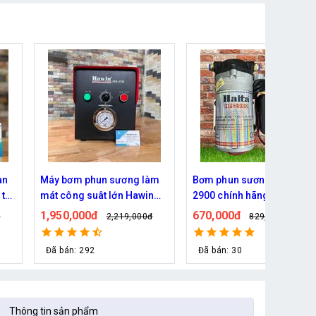
àm
Bơm phun sương Haita HP-
Máy phun sương Daehan
n
2900 chính hãng (30 béc)
DH 150 của Hàn Quốc
670,000đ
2,400,000đ
đ
829,000đ
2,790,000đ
Đã bán: 30
Đã bán: 76
Thông tin sản phẩm