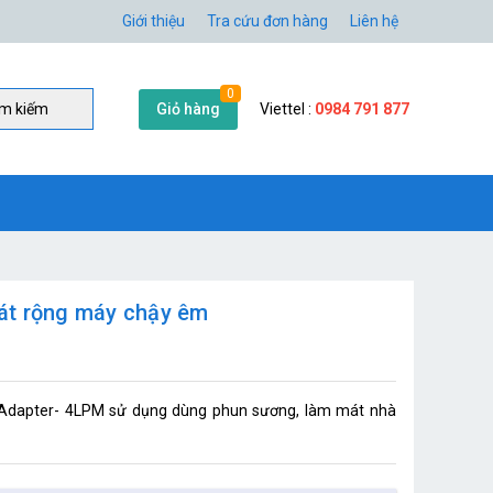
Giới thiệu
Tra cứu đơn hàng
Liên hệ
0
Giỏ hàng
Viettel :
0984 791 877
̀m kiếm
át rộng máy chậy êm
Adapter- 4LPM sử dụng dùng phun sương, làm mát nhà