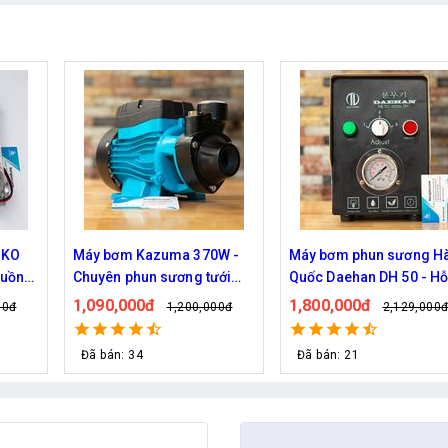
W -
Máy bơm phun sương Hàn
Máy bơm phun sương l
ưới
Quốc Daehan DH 50 - Hỗ trợ
mát công suât lớn Hawi
từ 30 đến 50 béc phun
FOG-2703 hỗ trợ 70 đầu
1,800,000đ
1,950,000đ
00đ
2,129,000đ
2,219,000
phun
Đã bán: 21
Đã bán: 292