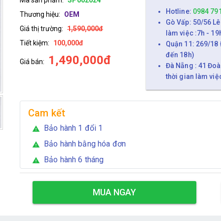
Hotline:
0984 79
Thương hiệu:
OEM
Gò Vấp: 50/56 Lê
Giá thị trường:
1,590,000đ
làm việc :7h - 19
Tiết kiệm:
100,000đ
Quận 11: 269/18 
đến 18h)
1,490,000đ
Giá bán:
Đà Nẵng : 41 Đoà
thời gian làm việ
Cam kết
Bảo hành 1 đổi 1
warning
Bảo hành bằng hóa đơn
warning
Bảo hành 6 tháng
warning
MUA NGAY