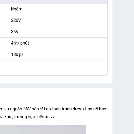
Nhôm
220V
36V
4 lít/ phút
130 psi
 sử nguồn 36V nên rất an toàn tránh được cháy nổ bơm
kho , trường học , bến xe vv....