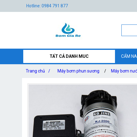
Hotline: 0984 791 877
TẤT CẢ DANH MUC
CẨM NA
Trang chủ
/
Máy bơm phun sương
/
Máy bơm nước