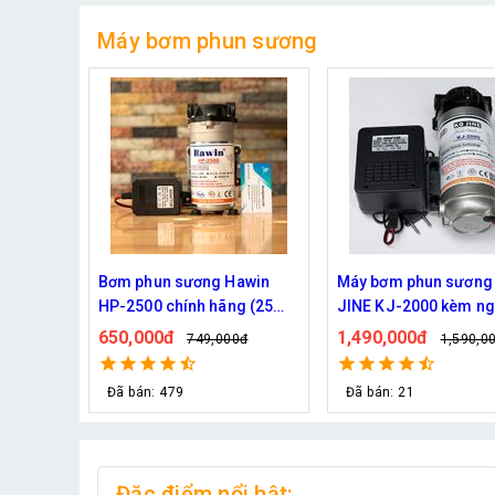
Máy bơm phun sương
awin
Máy bơm phun sương KO
Máy bơm Kazuma 370
g (25
JINE KJ-2000 kèm nguồn
Chuyên phun sương t
36V hỗ trợ 70 béc
cây
1,490,000đ
1,090,000đ
0đ
1,590,000đ
1,200,0
Đã bán: 21
Đã bán: 34
Đặc điểm nổi bật: