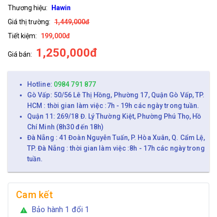
Thương hiệu:
Hawin
Giá thị trường:
1,449,000đ
Tiết kiệm:
199,000đ
1,250,000đ
Giá bán:
Hotline:
0984 791 877
Gò Vấp: 50/56 Lê Thị Hồng, Phường 17, Quận Gò Vấp, TP.
HCM : thời gian làm việc :7h - 19h các ngày trong tuần.
Quận 11: 269/18 Đ. Lý Thường Kiệt, Phường Phú Thọ, Hồ
Chí Minh (8h30 đến 18h)
Đà Nẵng : 41 Đoàn Nguyễn Tuấn, P. Hòa Xuân, Q. Cẩm Lệ,
TP. Đà Nẵng : thời gian làm việc :8h - 17h các ngày trong
tuần.
Cam kết
Bảo hành 1 đổi 1
warning