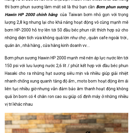
thì bơm phun sương làm mát sẽ là thứ bạn cần
Bơm phun sương
Hawin HP 2000 chính hãng
của Taiwan bơm nhỏ gọn với trọng
lượng 2,8 kg nhưng lại cho khả năng hoạt động vô cùng mạnh mẽ
bơm HP-2000 hỗ trợ lên tới 50 đầu béc phun rất thích hợp sử cho
những diện tích vừa không quá lớn như chợ , quán cafe ngoài trời ,
quán ăn , nhà hàng , cửa hàng kinh doanh vv....
Bơm phun sương Hawin HP 2000 mạnh mẽ nén áp lực nước lên tới
150 psi với lưu lượng nước 2,6 lít / phút kết hợp với đầu béc phun
Hasaki cho ra những hạt sương siêu mịn và nhiều giúp giải nhiệt
nhanh chống xung quanh tăng độ ẩm , moto bom hoạt động êm ái
liên tục nhiều giờ nhưng vẫn đảm bảo âm thanh hoạt động không
quá ồn bom có 4 chân ron cao su giúp cố định máy ở những nhiều
vị trí khác nhau