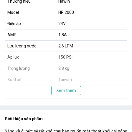
Thương hiệu
Hawin
Model
HP 2000
Điện áp
24V
AMP
1.8A
Lưu lượng nước
2.6 LPM
Áp lực
150 PSI
Trọng lượng
2.8 kg
Xuất xứ
Taiwan
Xem thêm
Giới thiệu sản phẩm :
Nắng và ôi bức sẽ rất khó chịu bạn muốn mát thoát khỏi cái nóng