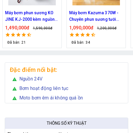
Máy bơm Kazuma 370W -
Máy bơm phun sương Hàn
Chuyên phun sương tưới
Quốc Daehan DH 50 - Hỗ trợ
cây
từ 30 đến 50 béc phun
1,090,000đ
1,800,000đ
1,200,000đ
2,129,000đ
Đã bán: 34
Đã bán: 21
Đặc điểm nổi bật:
Nguồn 24V
warning
Bơm hoạt động liên tục
warning
Moto bơm êm ái không quá ồn
warning
THÔNG SỐ KỸ THUẬT