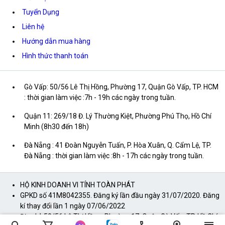
Tuyển Dụng
Liên hệ
Hướng dẫn mua hàng
Hình thức thanh toán
Gò Vấp: 50/56 Lê Thị Hồng, Phường 17, Quận Gò Vấp, TP. HCM
: thời gian làm việc :7h - 19h các ngày trong tuần.
Quận 11: 269/18 Đ. Lý Thường Kiệt, Phường Phú Thọ, Hồ Chí
Minh (8h30 đến 18h)
Đà Nẵng : 41 Đoàn Nguyễn Tuấn, P. Hòa Xuân, Q. Cẩm Lệ, TP.
Đà Nẵng : thời gian làm việc :8h - 17h các ngày trong tuần.
HỘ KINH DOANH VI TÍNH TOÀN PHÁT
GPKD số 41M8042355. Đăng ký lần đầu ngày 31/07/2020. Đăng
kí thay đổi lần 1 ngày 07/06/2022
Địa chỉ: 50/56 Lê Thị Hồng, Phường 17, Quận Gò Vấp, TP. Hồ Chí