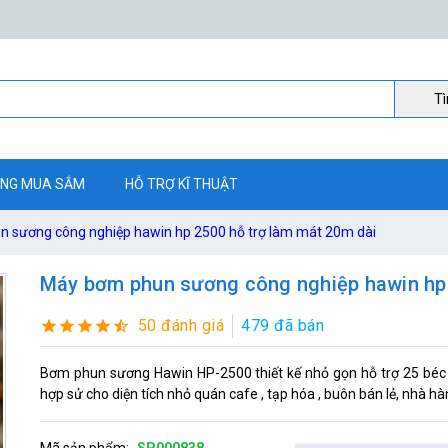
Ti
NG MUA SẮM
HỖ TRỢ KĨ THUẬT
 sương công nghiệp hawin hp 2500 hỗ trợ làm mát 20m dài
Máy bơm phun sương công nghiệp hawin hp 
50 đánh giá
479 đã bán
Bơm phun sương Hawin HP-2500 thiết kế nhỏ gọn hỗ trợ 25 béc tố
hợp sử cho diện tích nhỏ quán cafe , tạp hóa , buôn bán lẻ, nhà hàng
Mã sản phẩm:
SP000838