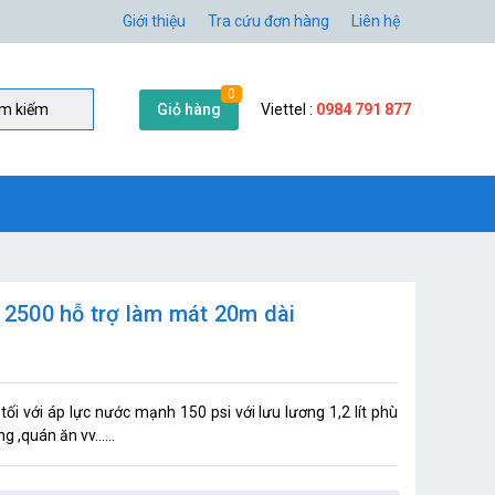
Giới thiệu
Tra cứu đơn hàng
Liên hệ
0
Giỏ hàng
Viettel :
0984 791 877
̀m kiếm
2500 hỗ trợ làm mát 20m dài
i với áp lực nước mạnh 150 psi với lưu lương 1,2 lít phù
 ,quán ăn vv......