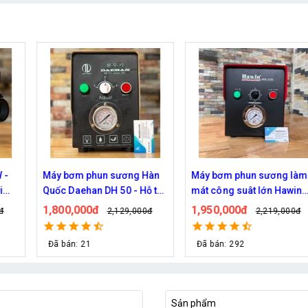
 làm
Bơm phun sương Haita HP-
Máy phun sương Daeha
win
2900 chính hãng (30 béc)
DH 150 của Hàn Quốc
ầu
670,000đ
2,400,000đ
00đ
829,000đ
2,790,000
Đã bán: 30
Đã bán: 76
Sản phẩm