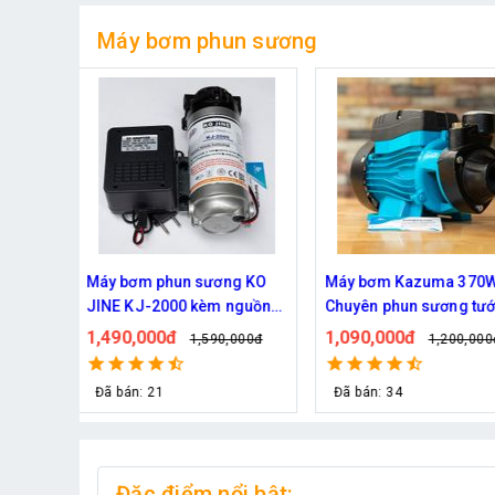
Máy bơm phun sương
70W -
Máy bơm phun sương Hàn
Máy bơm phun sương
 tưới
Quốc Daehan DH 50 - Hỗ trợ
mát công suât lớn Ha
từ 30 đến 50 béc phun
FOG-2703 hỗ trợ 70 đ
1,800,000đ
1,950,000đ
,000đ
2,129,000đ
2,219,0
phun
Đã bán: 21
Đã bán: 292
Đặc điểm nổi bật: