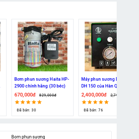
n
Bơm phun sương Daehan
Bơm phun sương Haita HP
DH 6017 hỗ trợ từ 5 - 20 béc
2700 chính hãng
690,000đ
590,000đ
đ
800,000đ
690,000đ
Đã bán: 80
Đã bán: 53
Bom phun sương