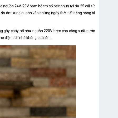
g nguồn 24V-29V bom hỗ trợ số béc phun tối đa 25 cái sử
ăng độ âm xung quanh vào những ngày thời tiết nắng nóng ôi
úng gây cháy nổ như nguồn 220V bơm cho công suất nước
ho diện tích nhỏ không quá lớn .