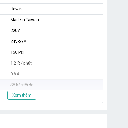
Hawin
Made in Taiwan
220V
24V-29V
150 Psi
1,2 lít / phút
0,8 A
Số béc tối đa
Xem thêm