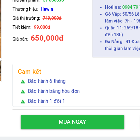
Hotline:
0984 79
Thương hiệu:
Hawin
Gò Vấp: 50/56 Lê
Giá thị trường:
749,000đ
làm việc :7h - 19
Tiết kiệm:
99,000đ
Quận 11: 269/18 
đến 18h)
650,000đ
Giá bán:
Đà Nẵng : 41 Đoà
thời gian làm việ
Cam kết
Bảo hành 6 tháng
warning
Bảo hành bằng hóa đơn
warning
Bảo hành 1 đổi 1
warning
MUA NGAY