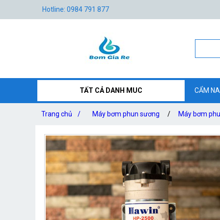
Hotline: 0984 791 877
TẤT CẢ DANH MUC
CẨM NA
Trang chủ
/
Máy bơm phun sương
/
Máy bơm phun