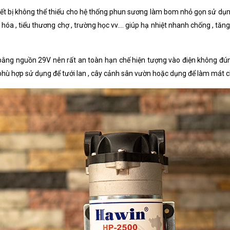
iết bị không thể thiếu cho hệ thống phun sương làm bom nhỏ gọn sử dụn
óa , tiểu thương chợ , trường học vv.... giúp hạ nhiệt nhanh chống , t
ng nguồn 29V nên rất an toàn hạn chế hiện tượng vào điện không đ
rất phù hợp sử dụng để tưới lan , cây cảnh sân vườn hoặc dụng để làm mát c