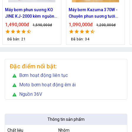
Máy bơm phun sương KO
Máy bơm Kazuma 370W -
JINE KJ-2000 kèm nguồn
Chuyên phun sương tưới
36V hỗ trợ 70 béc
cây
1,490,000đ
1,090,000đ
1,590,000đ
1,200,000đ
Đã bán: 21
Đã bán: 34
Đặc điểm nổi bật:
Bơm hoạt động liên tục
warning
Moto bơm hoạt động êm ái
warning
Nguồn 36V
warning
Thông tin sản phẩm
Chất liệu
Nhôm