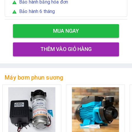
Bảo hành bằng hóa đơn
warning
Bảo hành 6 tháng
warning
MUA NGAY
THÊM VÀO GIỎ HÀNG
Máy bơm phun sương