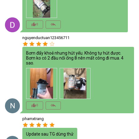
thumb_up_alt
reply_all
0
nguyenductuan123456711
star
star
star
star
star_border
Bơm đẩy khoẻ nhưng hút yếu. Không tự hút được.
Bơm ko có 2 đầu nối ống 8 nên mất công đi mua. 4
sao.
N
thumb_up_alt
reply_all
0
phamxtrang
star
star
star
star
star
Update sau TG dùng thử