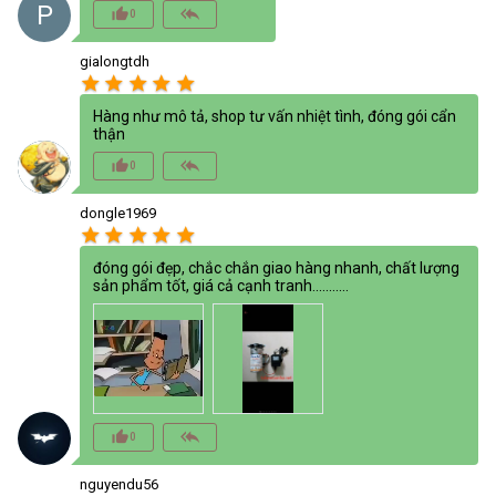
P
thumb_up_alt
reply_all
0
gialongtdh
star
star
star
star
star
Hàng như mô tả, shop tư vấn nhiệt tình, đóng gói cẩn
thận
thumb_up_alt
reply_all
0
dongle1969
star
star
star
star
star
đóng gói đẹp, chắc chắn giao hàng nhanh, chất lượng
sản phẩm tốt, giá cả cạnh tranh...........
thumb_up_alt
reply_all
0
nguyendu56