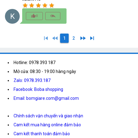
star
star
star
star
star
K
thumb_up_alt
reply_all
0
skip_previous
fast_rewind
fast_forward
skip_next
1
2
Hotline: 0978 393 187
Mở cửa: 08:30 - 19:00 hàng ngày
Zalo: 0978.393.187
Facebook: Boba shopping
Email: bomgiare.com@gmail.com
Chính sách vận chuyển và giao nhận
Cam kết mua hàng online đảm bảo
Cam kết thanh toán đảm bảo