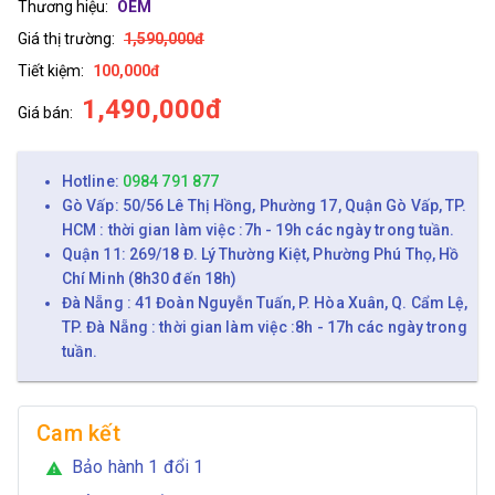
Thương hiệu:
OEM
Giá thị trường:
1,590,000đ
Tiết kiệm:
100,000đ
1,490,000đ
Giá bán:
Hotline:
0984 791 877
Gò Vấp: 50/56 Lê Thị Hồng, Phường 17, Quận Gò Vấp, TP.
HCM : thời gian làm việc :7h - 19h các ngày trong tuần.
Quận 11: 269/18 Đ. Lý Thường Kiệt, Phường Phú Thọ, Hồ
Chí Minh (8h30 đến 18h)
Đà Nẵng : 41 Đoàn Nguyễn Tuấn, P. Hòa Xuân, Q. Cẩm Lệ,
TP. Đà Nẵng : thời gian làm việc :8h - 17h các ngày trong
tuần.
Cam kết
Bảo hành 1 đổi 1
warning