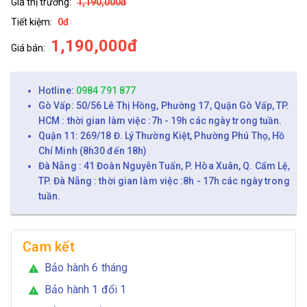
Giá thị trường:
1,190,000đ
Tiết kiệm:
0đ
1,190,000đ
Giá bán:
Hotline:
0984 791 877
Gò Vấp: 50/56 Lê Thị Hồng, Phường 17, Quận Gò Vấp, TP.
HCM : thời gian làm việc :7h - 19h các ngày trong tuần.
Quận 11: 269/18 Đ. Lý Thường Kiệt, Phường Phú Thọ, Hồ
Chí Minh (8h30 đến 18h)
Đà Nẵng : 41 Đoàn Nguyễn Tuấn, P. Hòa Xuân, Q. Cẩm Lệ,
TP. Đà Nẵng : thời gian làm việc :8h - 17h các ngày trong
tuần.
Cam kết
Bảo hành 6 tháng
warning
Bảo hành 1 đổi 1
warning