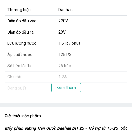
Thương hiệu
Daehan
Điện áp đầu vào
220V
Điện áp đầu ra
29V
Lưu lượng nước
1.6 lít / phút
Áp suất nước
125 PSI
Số béc tối đa
25 béc
Chịu tải
1.2A
Xem thêm
Công suất
40W
Giới thiệu sản phẩm :
Máy phun sương Hàn Quốc Daehan DH 25 - Hỗ trợ từ 15-25
béc