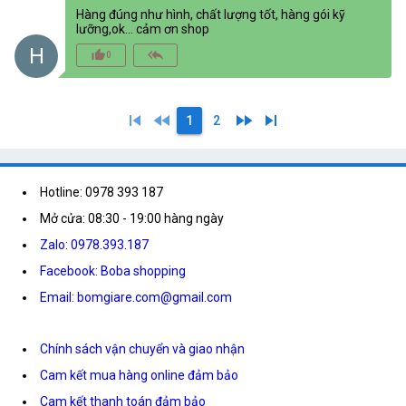
Hàng đúng như hình, chất lượng tốt, hàng gói kỹ
lưỡng,ok... cảm ơn shop
H
thumb_up_alt
reply_all
0
skip_previous
fast_rewind
fast_forward
skip_next
1
2
Hotline: 0978 393 187
Mở cửa: 08:30 - 19:00 hàng ngày
Zalo: 0978.393.187
Facebook: Boba shopping
Email: bomgiare.com@gmail.com
Chính sách vận chuyển và giao nhận
Cam kết mua hàng online đảm bảo
Cam kết thanh toán đảm bảo