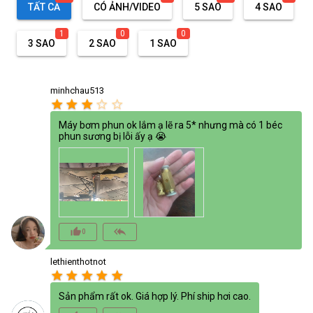
TẤT CẢ
CÓ ẢNH/VIDEO
5 SAO
4 SAO
1
0
0
3 SAO
2 SAO
1 SAO
minhchau513
star
star
star
star_border
star_border
Máy bơm phun ok lắm ạ lẽ ra 5* nhưng mà có 1 béc
phun sương bị lỗi ấy ạ 😭
thumb_up_alt
reply_all
0
lethienthotnot
star
star
star
star
star
Sản phẩm rất ok. Giá hợp lý. Phí ship hơi cao.