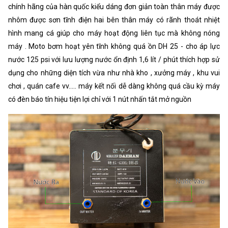
chính hãng của hàn quốc kiểu dáng đơn giản toàn thân máy được
nhôm được sơn tĩnh điện hai bên thân máy có rãnh thoát nhiệt
hình mang cá giúp cho máy hoạt động liên tục mà không nóng
máy . Moto bơm hoạt yên tĩnh không quá ồn DH 25 - cho áp lực
nước 125 psi với lưu lượng nước ổn định 1,6 lít / phút thích hợp sử
dụng cho những diện tích vừa như nhà kho , xưởng máy , khu vui
chơi , quán cafe vv..... máy kết nối dễ dàng không quá cầu kỳ máy
có đèn báo tín hiệu tiện lợi chỉ với 1 nút nhấn tắt mở nguồn