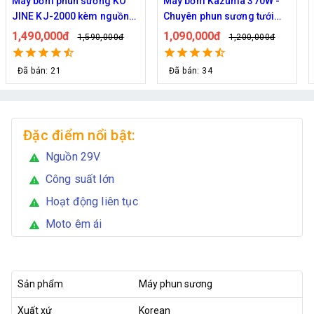
Máy bơm Kazuma 370W -
Máy bơm phun sương Hàn
Chuyên phun sương tưới
Quốc Daehan DH 50 - Hỗ trợ
cây
từ 30 đến 50 béc phun
1,090,000đ
1,800,000đ
1,200,000đ
2,129,000đ
Đã bán: 34
Đã bán: 21
Đặc điểm nổi bật:
Nguồn 29V
warning
Công suất lớn
warning
Hoạt động liên tục
warning
Moto êm ái
warning
Sản phẩm
Máy phun sương
Xuất xứ
Korean