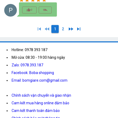
P
thumb_up_alt
reply_all
0
skip_previous
fast_rewind
fast_forward
skip_next
1
2
Hotline: 0978 393 187
Mở cửa: 08:30 - 19:00 hàng ngày
Zalo: 0978.393.187
Facebook: Boba shopping
Email: bomgiare.com@gmail.com
Chính sách vận chuyển và giao nhận
Cam kết mua hàng online đảm bảo
Cam kết thanh toán đảm bảo