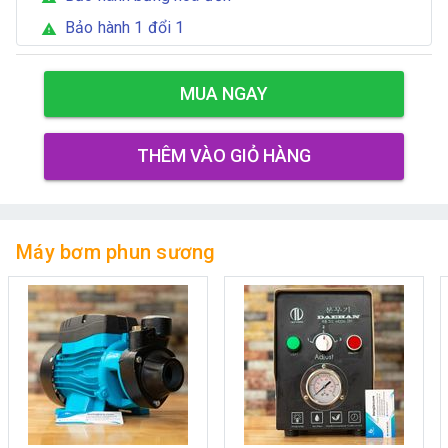
Bảo hành 1 đổi 1
warning
MUA NGAY
THÊM VÀO GIỎ HÀNG
Máy bơm phun sương