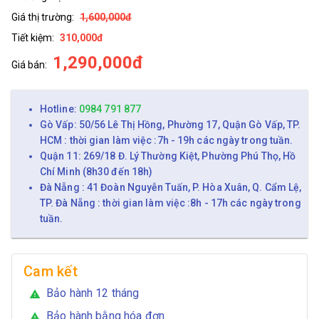
Giá thị trường:
1,600,000đ
Tiết kiệm:
310,000đ
1,290,000đ
Giá bán:
Hotline:
0984 791 877
Gò Vấp: 50/56 Lê Thị Hồng, Phường 17, Quận Gò Vấp, TP.
HCM : thời gian làm việc :7h - 19h các ngày trong tuần.
Quận 11: 269/18 Đ. Lý Thường Kiệt, Phường Phú Thọ, Hồ
Chí Minh (8h30 đến 18h)
Đà Nẵng : 41 Đoàn Nguyễn Tuấn, P. Hòa Xuân, Q. Cẩm Lệ,
TP. Đà Nẵng : thời gian làm việc :8h - 17h các ngày trong
tuần.
Cam kết
Bảo hành 12 tháng
warning
Bảo hành bằng hóa đơn
warning