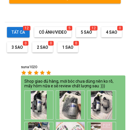
12
5
12
0
TẤT CẢ
CÓ ẢNH/VIDEO
5 SAO
4 SAO
0
0
0
3 SAO
2 SAO
1 SAO
suna1020
star
star
star
star
star
Shop giao đủ hàng, mới bóc chưa dùng nên ko rõ,
mấy hôm nữa e sẽ review chất lượng sau :)))