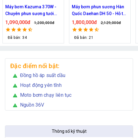
Máy bơm Kazuma 370W -
Máy bơm phun sương Hàn
Chuyên phun sương tưới
Quốc Daehan DH 50 - Hỗ trợ
cây
từ 30 đến 50 béc phun
1,090,000đ
1,800,000đ
1,200,000đ
2,129,000đ
Đã bán: 34
Đã bán: 21
Đặc điểm nổi bật:
Đồng hồ áp suất dầu
warning
Hoạt động yên tĩnh
warning
Moto bơm chạy liên tục
warning
Nguồn 36V
warning
Thông số kỹ thuật