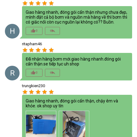
star
star
star
star
star
Giao hàng nhanh, đóng gói cẩn thận nhưng chưa đẹp,
mình đặt cả bộ bơm và nguồn mà hàng về thì bơm thì
có giắc nối còn cục nguồn lại không có?? Buồn.
H
thumb_up_alt
reply_all
0
ritapham46
star
star
star
star
star
Đã nhận hàng.bơm mới.giao hàng nhanh.đóng gói
cẩn thận.se tiếp tục uh shop
R
thumb_up_alt
reply_all
0
trungkien230
star
star
star
star
star
Giao hàng nhanh, đóng gói cẩn thận, chậy êm và
khỏe. ok shop uy tín