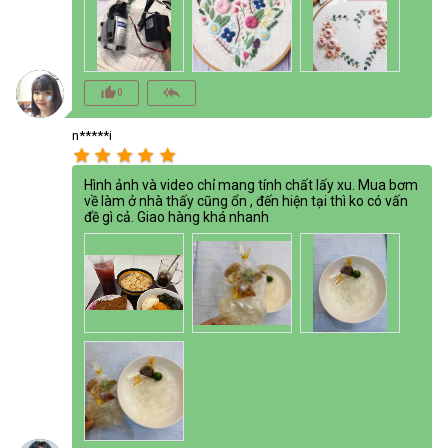
thumb_up_alt
reply_all
0
n*****i
star
star
star
star
star
Hình ảnh và video chỉ mang tính chất lấy xu. Mua bơm
về làm ở nhà thấy cũng ổn , đến hiện tại thì ko có vấn
đề gì cả. Giao hàng khá nhanh