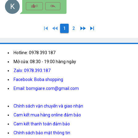
K
thumb_up_alt
reply_all
0
skip_previous
fast_rewind
fast_forward
skip_next
1
2
Hotline: 0978 393 187
Mở cửa: 08:30 - 19:00 hàng ngày
Zalo: 0978.393.187
Facebook: Boba shopping
Email: bomgiare.com@gmail.com
Chính sách vận chuyển và giao nhận
Cam kết mua hàng online đảm bảo
Cam kết thanh toán đảm bảo
Chính sách bảo mật thông tin