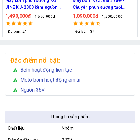
Máy bơm phun sương KO
Máy bơm Kazuma 370W -
JINE KJ-2000 kèm nguồn
Chuyên phun sương tưới
36V hỗ trợ 70 béc
cây
1,490,000đ
1,090,000đ
1,590,000đ
1,200,000đ
Đã bán: 21
Đã bán: 34
Đặc điểm nổi bật:
Bơm hoạt động liên tục
warning
Moto bơm hoạt động êm ái
warning
Nguồn 36V
warning
Thông tin sản phẩm
Chất liệu
Nhôm
Điện áp đầu vào
220V