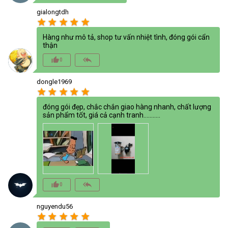
gialongtdh
star
star
star
star
star
Hàng như mô tả, shop tư vấn nhiệt tình, đóng gói cẩn
thận
thumb_up_alt
reply_all
0
dongle1969
star
star
star
star
star
đóng gói đẹp, chắc chắn giao hàng nhanh, chất lượng
sản phẩm tốt, giá cả cạnh tranh...........
thumb_up_alt
reply_all
0
nguyendu56
star
star
star
star
star