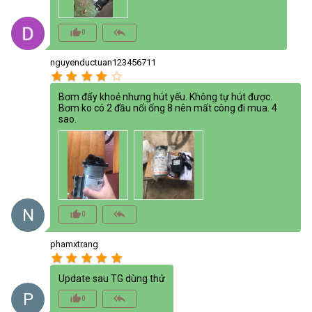
thumb_up_alt
reply_all
0
nguyenductuan123456711
star
star
star
star
star_border
Bơm đẩy khoẻ nhưng hút yếu. Không tự hút được.
Bơm ko có 2 đầu nối ống 8 nên mất công đi mua. 4
sao.
N
thumb_up_alt
reply_all
0
phamxtrang
star
star
star
star
star
Update sau TG dùng thử
P
thumb_up_alt
reply_all
0