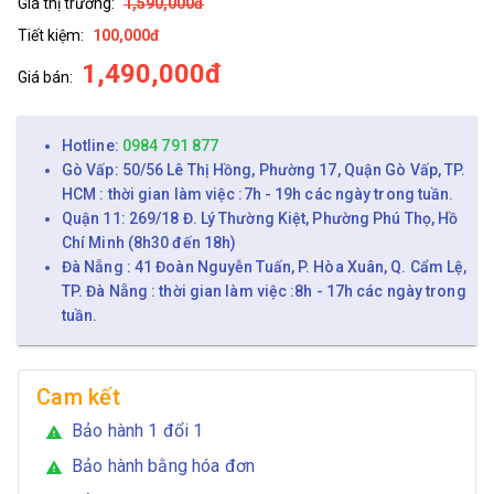
Giá thị trường:
1,590,000đ
Tiết kiệm:
100,000đ
1,490,000đ
Giá bán:
Hotline:
0984 791 877
Gò Vấp: 50/56 Lê Thị Hồng, Phường 17, Quận Gò Vấp, TP.
HCM : thời gian làm việc :7h - 19h các ngày trong tuần.
Quận 11: 269/18 Đ. Lý Thường Kiệt, Phường Phú Thọ, Hồ
Chí Minh (8h30 đến 18h)
Đà Nẵng : 41 Đoàn Nguyễn Tuấn, P. Hòa Xuân, Q. Cẩm Lệ,
TP. Đà Nẵng : thời gian làm việc :8h - 17h các ngày trong
tuần.
Cam kết
Bảo hành 1 đổi 1
warning
Bảo hành bằng hóa đơn
warning