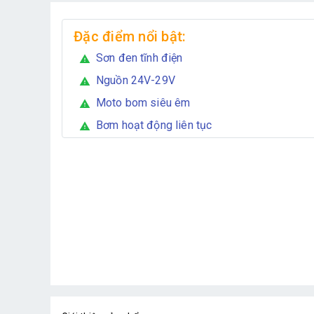
Đặc điểm nổi bật:
Sơn đen tĩnh điện
warning
Nguồn 24V-29V
warning
Moto bom siêu êm
warning
Bơm hoạt động liên tục
warning