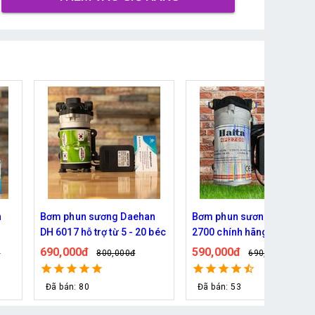
n
Bơm phun sương Haita HP
Bơm phun sương Hawin
 béc
2700 chính hãng
HP-2600 chính hãng (30
béc)
590,000đ
690,000đ
690,000đ
829,000đ
Đã bán: 53
Đã bán: 24