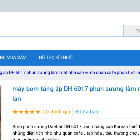
Ti
NG MUA SẮM
HỖ TRỢ KĨ THUẬT
 áp DH 6017 phun sương làm mát nhà sân vườn quán cafe phun tưới l
máy bơm tăng áp DH 6017 phun sương làm m
lan
20 đánh giá
80 đã bán
Bơm phun sương Daehan DH 6017 chính hãng của Korean thiết kế
những diện tích nhỏ như quán cafe , tạp hóa , tiểu thương chợ 
toàn quốc nhanh chống