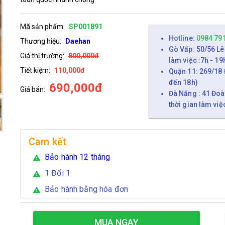
Mã sản phẩm:
SP001891
Hotline:
0984 79
Thương hiệu:
Daehan
Gò Vấp: 50/56 Lê
Giá thị trường:
800,000đ
làm việc :7h - 19
Tiết kiệm:
110,000đ
Quận 11: 269/18 
đến 18h)
690,000đ
Giá bán:
Đà Nẵng : 41 Đoà
thời gian làm việ
Cam kết
Bảo hành 12 tháng
warning
1 Đổi 1
warning
Bảo hành bằng hóa đơn
warning
MUA NGAY