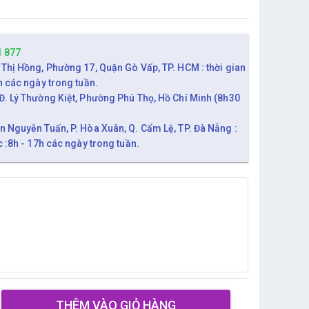
1 877
 Thị Hồng, Phường 17, Quận Gò Vấp, TP. HCM : thời gian
h các ngày trong tuần.
Đ. Lý Thường Kiệt, Phường Phú Thọ, Hồ Chí Minh (8h30
n Nguyễn Tuấn, P. Hòa Xuân, Q. Cẩm Lệ, TP. Đà Nẵng :
c :8h - 17h các ngày trong tuần.
THÊM VÀO GIỎ HÀNG