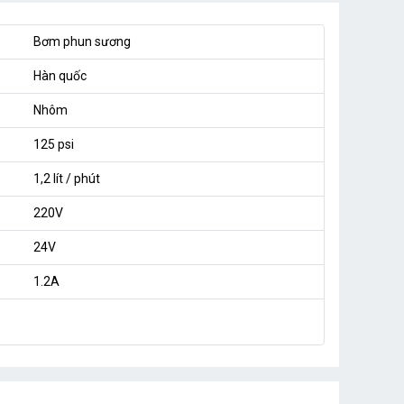
Bơm phun sương
Hàn quốc
Nhôm
125 psi
1,2 lít / phút
220V
24V
1.2A