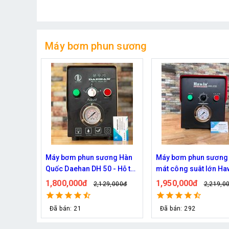
Máy bơm phun sương
ng Hàn
Máy bơm phun sương làm
Bơm phun sương Hait
- Hỗ trợ
mát công suât lớn Hawin
2900 chính hãng (30 
hun
FOG-2703 hỗ trợ 70 đầu
1,950,000đ
670,000đ
,000đ
2,219,000đ
829,000đ
phun
Đã bán: 292
Đã bán: 30