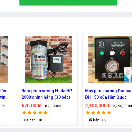
a HP-
Máy phun sương Daehan
Bơm phun sương Daeha
béc)
DH 150 của Hàn Quốc
DH 6017 hỗ trợ từ 5 - 20
2,400,000đ
690,000đ
2,790,000đ
800,000đ
Đã bán: 76
Đã bán: 80