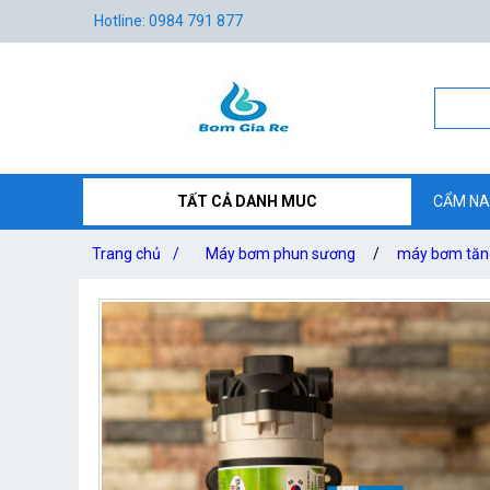
Hotline: 0984 791 877
TẤT CẢ DANH MUC
CẨM NA
Trang chủ
/
Máy bơm phun sương
/
máy bơm tăng