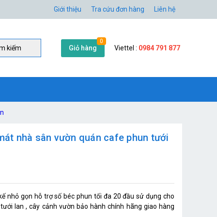
Giới thiệu
Tra cứu đơn hàng
Liên hệ
0
Giỏ hàng
Viettel :
0984 791 877
̀m kiếm
an
át nhà sân vườn quán cafe phun tưới
 nhỏ gọn hỗ trợ số béc phun tối đa 20 đầu sử dụng cho
, tưới lan , cây cảnh vườn bảo hành chính hãng giao hàng