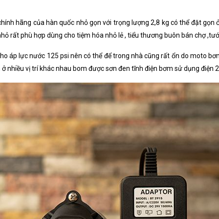
hính hãng của hàn quốc nhỏ gọn với trọng lượng 2,8 kg có thể đặt gọn
ỏ rất phù hợp dùng cho tiệm hóa nhỏ lẻ , tiểu thương buôn bán chợ ,tưới
 áp lực nước 125 psi nên có thể để trong nhà cũng rất ổn do moto bơm 
 ở nhiều vị trí khác nhau bom được sơn đen tĩnh điện bơm sử dụng điện 