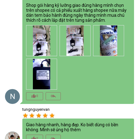
Shop gói hàng kỹ lưỡng.giao đúng hàng mình chọn
trên shopee.có cả phiếu xuất hàng shopee nữa.máy
dán tem bảo hành đúng ngày tháng mình mua.chú
thích rõ cách lắp đặt trên từng sản phẩm.
N
thumb_up_alt
reply_all
0
tungnguyenvan
star
star
star
star
star
Giao hàng nhanh, hàng đẹp. Ko biết dùng có bền
không. Mình sẽ ủng hộ thêm
thumb_up_alt
reply_all
0