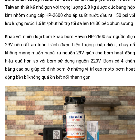
Taiwan thiết kế nhỏ gọn với trọng lượng 2,8 kg được đúc bằng hộp
kim nhôm cứng cáp HP-2600 cho áp suất nước đầu ra 150 psi với
lưu lượng nước 1,6 lít /phút hỗ trợ tối đa lên tới 30 béc phun sương
Khác với nhiều loại bơm khác bom Hawin HP-2600 sử nguồn điện
29V nên rất an toàn tránh được hiện tượng chập điện , cháy nổ
không mong muốn ngoài ra nguồn 29V giúp cho bơm hoạt động
hiệu quá hơn so với bơm sử dụng nguồn 220V .Bom có 4 chân
bằng cao su giúp cố định bom ở những vi trí cao moto bơm hoạt
động bền bỉ không quá ồn kết nối nhanh gọn.