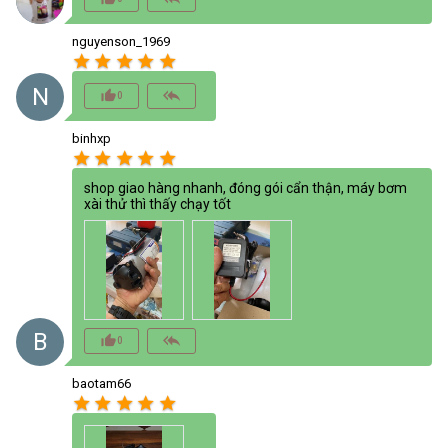
nguyenson_1969
star
star
star
star
star
N
thumb_up_alt
reply_all
0
binhxp
star
star
star
star
star
shop giao hàng nhanh, đóng gói cẩn thận, máy bơm
xài thử thì thấy chạy tốt
B
thumb_up_alt
reply_all
0
baotam66
star
star
star
star
star