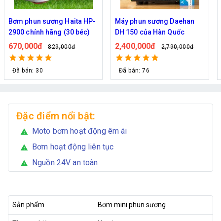
Máy phun sương Daehan
Bơm phun sương Daehan
DH 150 của Hàn Quốc
DH 6017 hỗ trợ từ 5 - 20 béc
2,400,000đ
690,000đ
2,790,000đ
800,000đ
Đã bán: 76
Đã bán: 80
Đặc điểm nổi bật:
Moto bơm hoạt động êm ái
warning
Bơm hoạt động liên tục
warning
Nguồn 24V an toàn
warning
Sản phẩm
Bơm mini phun sương