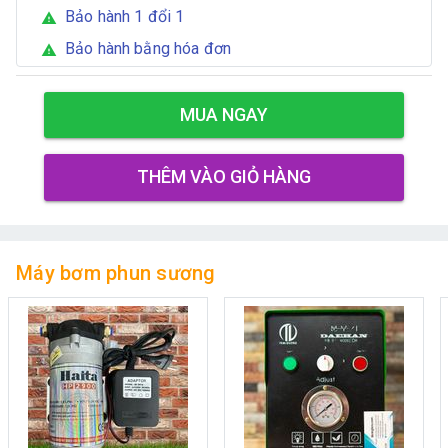
Bảo hành 1 đổi 1
warning
Bảo hành bằng hóa đơn
warning
MUA NGAY
THÊM VÀO GIỎ HÀNG
Máy bơm phun sương