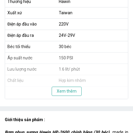
Thương hiệu
Hawin
Xuất xứ
Taiwan
Điện áp đầu vào
220V
Điện áp đầu ra
24V-29V
Béc tối thiểu
30 béc
Áp suất nước
150 PSI
Lưu lượng nước
1.6 lít/ phút
Chất liệu
Hợp kim nhôm
Xem thêm
Giới thiệu sản phẩm :
Bơm phun sương Hawin HP-2600 chính hãng (30 béc)
made in