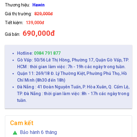
Thương hiệu:
Hawin
Giá thị trường:
829,000đ
Tiết kiệm:
139,000đ
690,000đ
Giá bán:
Hotline:
0984 791 877
Gò Vấp: 50/56 Lê Thị Hồng, Phường 17, Quận Gò Vấp, TP.
HCM : thời gian làm việc :7h - 19h các ngày trong tuần.
Quận 11: 269/18 Đ. Lý Thường Kiệt, Phường Phú Thọ, Hồ
Chí Minh (8h30 đến 18h)
Đà Nẵng : 41 Đoàn Nguyễn Tuấn, P. Hòa Xuân, Q. Cẩm Lệ,
TP. Đà Nẵng : thời gian làm việc :8h - 17h các ngày trong
tuần.
Cam kết
Bảo hành 6 tháng
warning