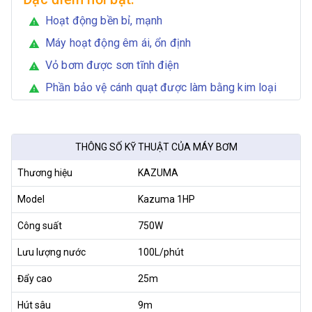
Hoạt động bền bỉ, mạnh
warning
Máy hoạt động êm ái, ổn định
warning
Vỏ bơm được sơn tĩnh điện
warning
Phần bảo vệ cánh quạt được làm bằng kim loại
warning
THÔNG SỐ KỸ THUẬT CỦA MÁY BƠM
Thương hiệu
KAZUMA
Model
Kazuma 1HP
Công suất
750W
Lưu lượng nước
100L/phút
Đẩy cao
25m
Hút sâu
9m