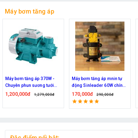
Máy bơm tăng áp
Máy bơm tăng áp mnin tự
Bơm đồng tâm Kazuma
động Sinleader 60W chính
0.5HP - Chuyên bơm tưới
hãng
vườn cây
170,000đ
1,690,000đ
290,000đ
2,189,000đ
Đặc điểm nổi bật: