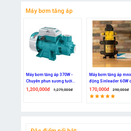
Máy bơm tăng áp
70W -
Máy bơm tăng áp mnin tự
Bơm đồng tâm Kazu
 tưới
động Sinleader 60W chính
0.5HP - Chuyên bơm t
hãng
vườn cây
170,000đ
1,690,000đ
,000đ
290,000đ
2,189,0
Đặc điểm nổi bật: