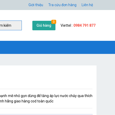
Giới thiệu
Tra cứu đơn hàng
Liên hệ
0
Giỏ hàng
Viettel :
0984 791 877
̀m kiếm
nh mẽ nhỏ gọn dùng để tăng áp lực nước chảy qua thích
hính hãng giao hàng cod toàn quốc