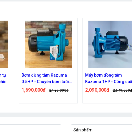
ma
Máy bơm đồng tâm
Máy bơm đôi tăng áp
ưới
Kazuma 1HP - Công suất
Sinleader 96W chính hã
cao
2,090,000đ
320,000đ
00đ
2,649,000đ
390,000đ
Đã bán: 246
Sản phẩm