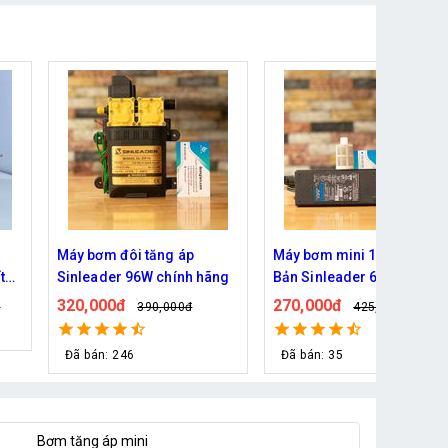
Máy bơm mini 12V Nhật
Máy bơm tăng áp 220V
ng
Bản Sinleader 60W trọn bộ
TA9798 Pro - Công suất
100W
270,000đ
590,000đ
425,000đ
750,000đ
Đã bán: 35
Đã bán: 24
Bơm tăng áp mini