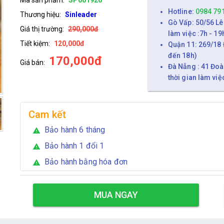
Hotline:
0984 79
Thương hiệu:
Sinleader
Gò Vấp: 50/56 Lê
Giá thị trường:
290,000đ
làm việc :7h - 19
Tiết kiệm:
120,000đ
Quận 11: 269/18 
đến 18h)
170,000đ
Giá bán:
Đà Nẵng : 41 Đoà
thời gian làm việ
Cam kết
Bảo hành 6 tháng
warning
Bảo hành 1 đổi 1
warning
Bảo hành bằng hóa đơn
warning
MUA NGAY