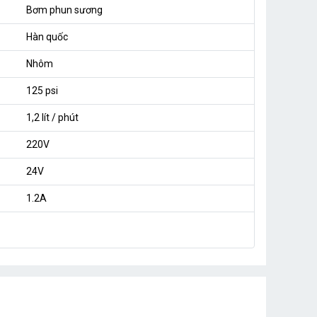
Bơm phun sương
Hàn quốc
Nhôm
125 psi
1,2 lít / phút
220V
24V
1.2A