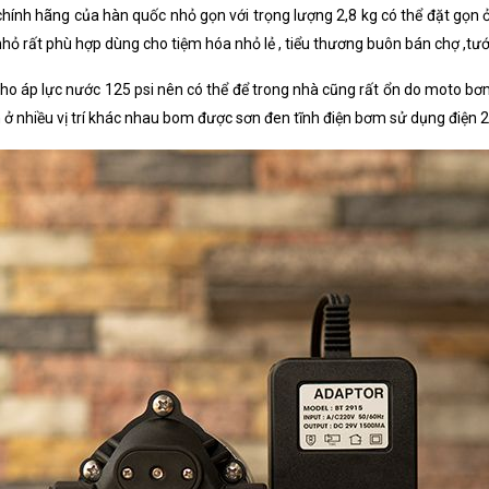
hính hãng của hàn quốc nhỏ gọn với trọng lượng 2,8 kg có thể đặt gọn
ỏ rất phù hợp dùng cho tiệm hóa nhỏ lẻ , tiểu thương buôn bán chợ ,tưới
 áp lực nước 125 psi nên có thể để trong nhà cũng rất ổn do moto bơm 
 ở nhiều vị trí khác nhau bom được sơn đen tĩnh điện bơm sử dụng điện 