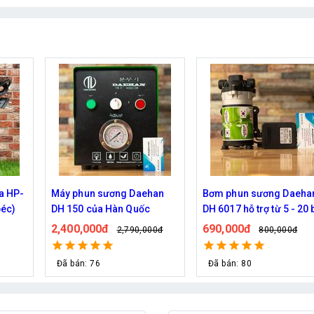
han
Bơm phun sương Daehan
Bơm phun sương Haita 
DH 6017 hỗ trợ từ 5 - 20 béc
2700 chính hãng
690,000đ
590,000đ
00đ
800,000đ
690,000đ
Đã bán: 80
Đã bán: 53