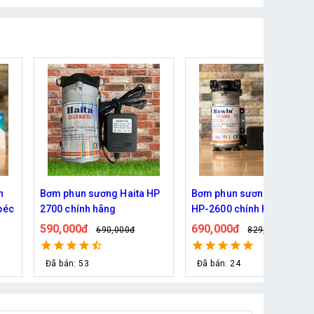
HP
Bơm phun sương Hawin
Bơm phun sương Deahan
HP-2600 chính hãng (30
DH 6027 (hỗ trợ từ 10- 30
béc)
béc)
690,000đ
730,000đ
829,000đ
990,000đ
Đã bán: 24
Đã bán: 30