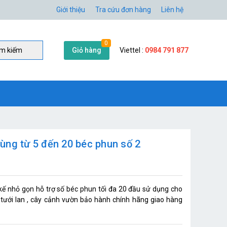
Giới thiệu
Tra cứu đơn hàng
Liên hệ
0
Giỏ hàng
Viettel :
0984 791 877
̀m kiếm
ùng từ 5 đến 20 béc phun số 2
 nhỏ gọn hỗ trợ số béc phun tối đa 20 đầu sử dụng cho
, tưới lan , cây cảnh vườn bảo hành chính hãng giao hàng