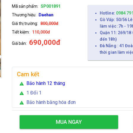
Mã sản phẩm:
SP001891
Hotline:
0984 79
Thương hiệu:
Daehan
Gò Vấp: 50/56 Lê
Giá thị trường:
800,000đ
làm việc :7h - 19
Tiết kiệm:
110,000đ
Quận 11: 269/18 
đến 18h)
690,000đ
Giá bán:
Đà Nẵng : 41 Đoà
thời gian làm việ
Cam kết
Bảo hành 12 tháng
warning
1 Đổi 1
warning
Bảo hành bằng hóa đơn
warning
MUA NGAY