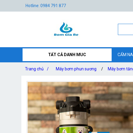
Hotline: 0984 791 877
TẤT CẢ DANH MUC
CẨM NA
Trang chủ
/
Máy bơm phun sương
/
Máy bơm tăng