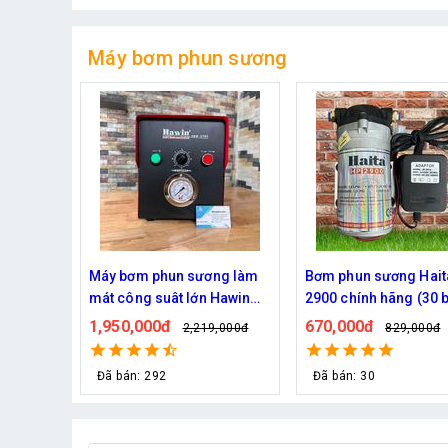
Máy bơm phun sương
ng làm
Bơm phun sương Haita HP-
Máy phun sương Dae
Hawin
2900 chính hãng (30 béc)
DH 150 của Hàn Quốc
 đầu
670,000đ
2,400,000đ
,000đ
829,000đ
2,790,0
Đã bán: 30
Đã bán: 76