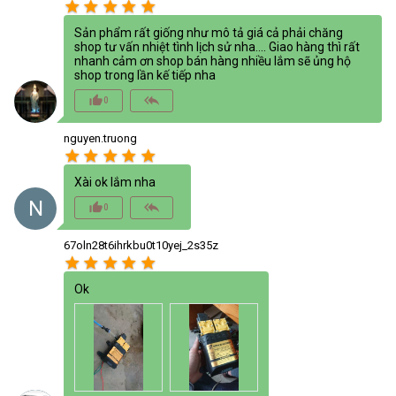
star
star
star
star
star
Sản phẩm rất giống như mô tả giá cả phải chăng
shop tư vấn nhiệt tình lịch sử nha.... Giao hàng thì rất
nhanh cảm ơn shop bán hàng nhiều lắm sẽ ủng hộ
shop trong lần kế tiếp nha
thumb_up_alt
reply_all
0
nguyen.truong
star
star
star
star
star
Xài ok lắm nha
N
thumb_up_alt
reply_all
0
67oln28t6ihrkbu0t10yej_2s35z
star
star
star
star
star
Ok