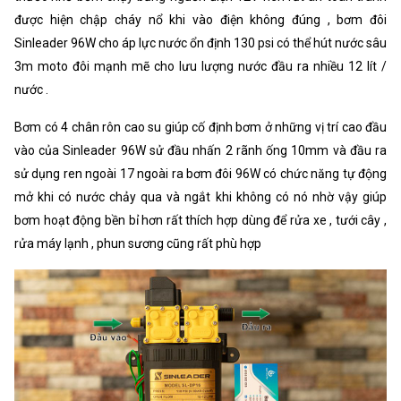
được hiện chập cháy nổ khi vào điện không đúng , bơm đôi
Sinleader 96W cho áp lực nước ổn định 130 psi có thể hút nước sâu
3m moto đôi mạnh mẽ cho lưu lượng nước đầu ra nhiều 12 lít /
nước .
Bơm có 4 chân rôn cao su giúp cố định bơm ở những vị trí cao đầu
vào của Sinleader 96W sử đầu nhấn 2 rãnh ống 10mm và đầu ra
sử dụng ren ngoài 17 ngoài ra bơm đôi 96W có chức năng tự động
mở khi có nước chảy qua và ngắt khi không có nó nhờ vậy giúp
bơm hoạt động bền bỉ hơn rất thích hợp dùng để rửa xe , tưới cây ,
rửa máy lạnh , phun sương cũng rất phù hợp