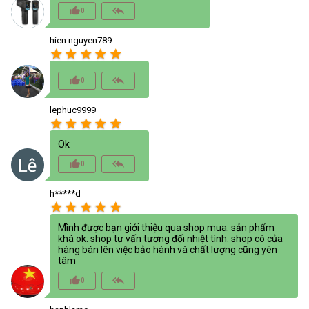
thumb_up_alt
reply_all
0
hien.nguyen789
star
star
star
star
star
thumb_up_alt
reply_all
0
lephuc9999
star
star
star
star
star
Ok
thumb_up_alt
reply_all
0
h*****d
star
star
star
star
star
Mình được bạn giới thiệu qua shop mua. sản phẩm
khá ok. shop tư vấn tương đối nhiệt tình. shop có của
hàng bán lên việc bảo hành và chất lượng cũng yên
tâm
thumb_up_alt
reply_all
0