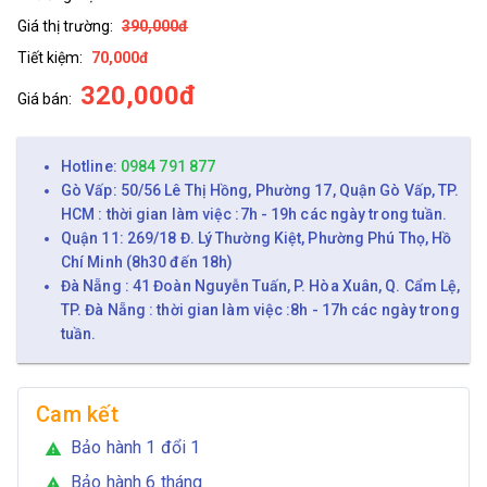
Giá thị trường:
390,000đ
Tiết kiệm:
70,000đ
320,000đ
Giá bán:
Hotline:
0984 791 877
Gò Vấp: 50/56 Lê Thị Hồng, Phường 17, Quận Gò Vấp, TP.
HCM : thời gian làm việc :7h - 19h các ngày trong tuần.
Quận 11: 269/18 Đ. Lý Thường Kiệt, Phường Phú Thọ, Hồ
Chí Minh (8h30 đến 18h)
Đà Nẵng : 41 Đoàn Nguyễn Tuấn, P. Hòa Xuân, Q. Cẩm Lệ,
TP. Đà Nẵng : thời gian làm việc :8h - 17h các ngày trong
tuần.
Cam kết
Bảo hành 1 đổi 1
warning
Bảo hành 6 tháng
warning