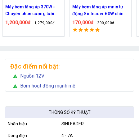
Máy bơm tăng áp mnin tự
Bơm đồng tâm Kazuma
động Sinleader 60W chính
0.5HP - Chuyên bơm tưới
hãng
vườn cây
170,000đ
1,690,000đ
290,000đ
2,189,000đ
Đặc điểm nổi bật:
Nguồn 12V
warning
Bơm hoạt động mạnh mẽ
warning
THÔNG SỐ KỸ THUẬT
Nhãn hiệu
SINLEADER
Dòng điện
4 - 7A