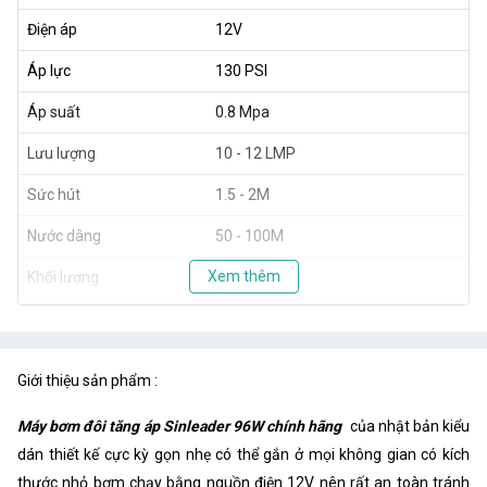
Điện áp
12V
Áp lực
130 PSI
Áp suất
0.8 Mpa
Lưu lượng
10 - 12 LMP
Sức hút
1.5 - 2M
Nước dâng
50 - 100M
Xem thêm
Khối lượng
1.2 kg
Giới thiệu sản phẩm :
Máy bơm đôi tăng áp Sinleader 96W chính hãng
của nhật bản kiểu
dán thiết kế cực kỳ gọn nhẹ có thể gắn ở mọi không gian có kích
thước nhỏ bơm chạy bằng nguồn điện 12V nên rất an toàn tránh