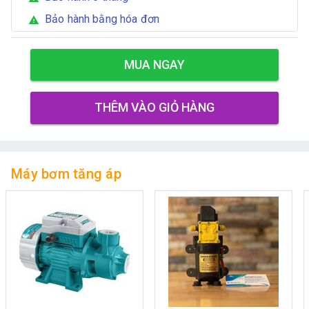
Bảo hành bằng hóa đơn
warning
MUA NGAY
THÊM VÀO GIỎ HÀNG
Máy bơm tăng áp