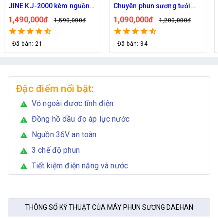
Chuyên phun sương tưới
Quốc Daehan DH 50 - Hỗ trợ
cây
từ 30 đến 50 béc phun
1,090,000đ
1,800,000đ
1,200,000đ
2,129,000đ
Đã bán: 34
Đã bán: 21
Đặc điểm nổi bật:
Vỏ ngoài được tĩnh điện
warning
Đồng hồ dầu đo áp lực nước
warning
Nguồn 36V an toàn
warning
3 chế độ phun
warning
Tiết kiệm điện năng và nước
warning
THÔNG SỐ KỸ THUẬT CỦA MÁY PHUN SƯƠNG DAEHAN