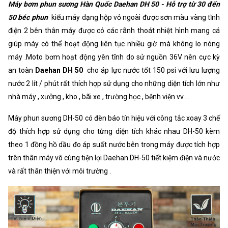
Máy bơm phun sương Hàn Quốc Daehan DH 50 - Hỗ trợ từ 30 đến
Xuất xứ
Korea
50 béc phun
kiểu máy dạng hộp vỏ ngoài được sơn màu vàng tĩnh
điện 2 bên thân máy được có các rãnh thoát nhiệt hình mang cá
giúp máy có thể hoạt động liên tục nhiều giờ mà không lo nóng
máy .Moto bơm hoạt động yên tĩnh do sử nguồn 36V nên cực kỳ
an toàn
Daehan DH 50
cho áp lực nước tốt 150 psi với lưu lượng
nước 2 lít / phút rất thích hợp sử dụng cho những diện tích lớn như
nhà máy , xưởng , kho , bãi xe , trường học , bệnh viện vv....
Máy phun sương DH-50 có đèn báo tín hiệu với công tắc xoay 3 chế
độ thích hợp sử dụng cho từng diện tích khác nhau DH-50 kèm
theo 1 đồng hồ dầu đo áp suất nước bên trong máy được tích hợp
trên thân máy vô cùng tiện lợi Daehan DH-50 tiết kiệm điện và nước
và rất thân thiện với môi trường .