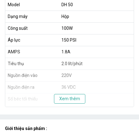
Model
DH 50
Dạng máy
Hộp
Công suất
100W
Áp lực
150 PSI
AMPS
1.8A
Tiêu thụ
2.0 lít/phút
Nguồn điện vào
220V
Nguồn điện ra
36 VDC
Xem thêm
Số béc tối thiểu
30 béc
Số béc tối đa
50 béc
Kích thước
38 x 22 x 25.5cm
Giới thiệu sản phẩm :
Khối lượng
8500g