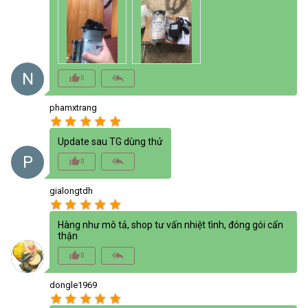
N
thumb_up_alt
reply_all
0
phamxtrang
star
star
star
star
star
Update sau TG dùng thử
P
thumb_up_alt
reply_all
0
gialongtdh
star
star
star
star
star
Hàng như mô tả, shop tư vấn nhiệt tình, đóng gói cẩn
thận
thumb_up_alt
reply_all
0
dongle1969
star
star
star
star
star