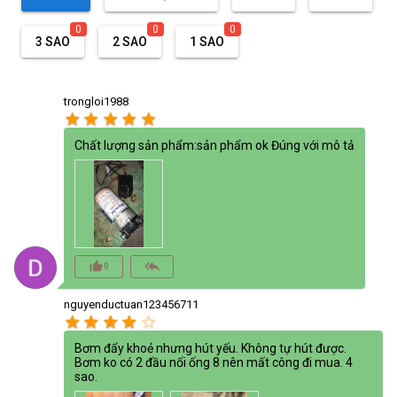
0
0
0
3 SAO
2 SAO
1 SAO
trongloi1988
star
star
star
star
star
Chất lượng sản phẩm:sản phẩm ok Đúng với mô tả
thumb_up_alt
reply_all
0
nguyenductuan123456711
star
star
star
star
star_border
Bơm đẩy khoẻ nhưng hút yếu. Không tự hút được.
Bơm ko có 2 đầu nối ống 8 nên mất công đi mua. 4
sao.