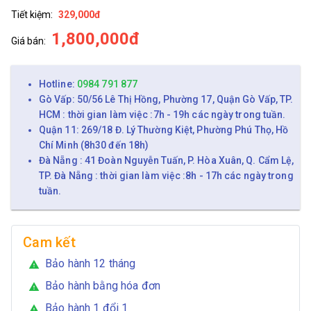
Tiết kiệm:
329,000đ
1,800,000đ
Giá bán:
Hotline:
0984 791 877
Gò Vấp: 50/56 Lê Thị Hồng, Phường 17, Quận Gò Vấp, TP.
HCM : thời gian làm việc :7h - 19h các ngày trong tuần.
Quận 11: 269/18 Đ. Lý Thường Kiệt, Phường Phú Thọ, Hồ
Chí Minh (8h30 đến 18h)
Đà Nẵng : 41 Đoàn Nguyễn Tuấn, P. Hòa Xuân, Q. Cẩm Lệ,
TP. Đà Nẵng : thời gian làm việc :8h - 17h các ngày trong
tuần.
Cam kết
Bảo hành 12 tháng
warning
Bảo hành bằng hóa đơn
warning
Bảo hành 1 đổi 1
warning