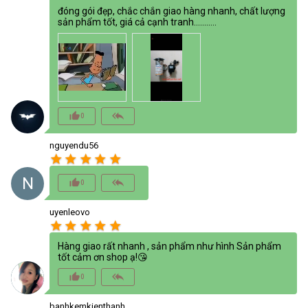
đóng gói đẹp, chắc chắn giao hàng nhanh, chất lượng
sản phẩm tốt, giá cả cạnh tranh...........
thumb_up_alt
reply_all
0
nguyendu56
star
star
star
star
star
N
thumb_up_alt
reply_all
0
uyenleovo
star
star
star
star
star
Hàng giao rất nhanh , sản phẩm như hình Sản phẩm
tốt cảm ơn shop ạ!😘
thumb_up_alt
reply_all
0
banhkemkienthanh