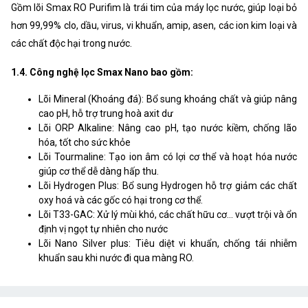
Gồm lõi Smax RO Purifim là trái tim của máy lọc nước, giúp loại bỏ
hơn 99,99% clo, dầu, virus, vi khuẩn, amip, asen, các ion kim loại và
các chất độc hại trong nước.
1.4. Công nghệ lọc Smax Nano bao gồm:
Lõi Mineral (Khoáng đá): Bổ sung khoáng chất và giúp nâng
cao pH, hỗ trợ trung hoà axit dư
Lõi ORP Alkaline: Nâng cao pH, tạo nước kiềm, chống lão
hóa, tốt cho sức khỏe
Lõi Tourmaline: Tạo ion âm có lợi cơ thể và hoạt hóa nước
giúp cơ thể dễ dàng hấp thu.
Lõi Hydrogen Plus: Bổ sung Hydrogen hỗ trợ giảm các chất
oxy hoá và các gốc có hại trong cơ thể.
Lõi T33-GAC: Xử lý mùi khó, các chất hữu cơ… vượt trội và ổn
định vị ngọt tự nhiên cho nước
Lõi Nano Silver plus: Tiêu diệt vi khuẩn, chống tái nhiễm
khuẩn sau khi nước đi qua màng RO.