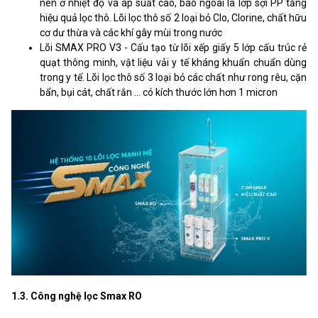
nén ở nhiệt độ và áp suất cao, bao ngoài là lớp sợi PP tăng
hiệu quả lọc thô. Lõi lọc thô số 2 loại bỏ Clo, Clorine, chất hữu
cơ dư thừa và các khí gây mùi trong nước
Lõi SMAX PRO V3 - Cấu tạo từ lõi xếp giấy 5 lớp cấu trúc rẻ
quạt thông minh, vật liệu vải y tế kháng khuẩn chuẩn dùng
trong y tế. Lõi lọc thô số 3 loại bỏ các chất như rong rêu, cặn
bẩn, bụi cát, chất rắn ... có kích thước lớn hơn 1 micron
1.3. Công nghệ lọc Smax RO