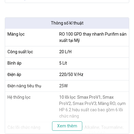
Thông số kĩ thuật
Màng lọc
RO 100 GPD thay nhanh Purifim sản
xuất tại Mỹ
Công suất lọc
20 L/H
Bình áp
5 Lít
Điện áp
220/50 V/Hz
Điện năng tiêu thụ
25W
Hệ thống lọc
10 lõi lọc: Smax ProV1; Smax
ProV2; Smax ProV3; Màng RO; cụm
HP 6.2 hiệu suất cao bao gồm 6 lõi
chức năng
Xem thêm
Các lõi chức năng
Mineral; ORP Alkaline; Tourmaline;
Hydrogen Plus; T33-GAC;