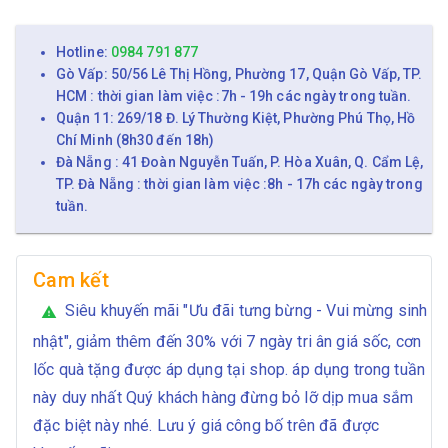
Hotline:
0984 791 877
Gò Vấp: 50/56 Lê Thị Hồng, Phường 17, Quận Gò Vấp, TP.
HCM : thời gian làm việc :7h - 19h các ngày trong tuần.
Quận 11: 269/18 Đ. Lý Thường Kiệt, Phường Phú Thọ, Hồ
Chí Minh (8h30 đến 18h)
Đà Nẵng : 41 Đoàn Nguyễn Tuấn, P. Hòa Xuân, Q. Cẩm Lệ,
TP. Đà Nẵng : thời gian làm việc :8h - 17h các ngày trong
tuần.
Cam kết
Siêu khuyến mãi "Ưu đãi tưng bừng - Vui mừng sinh
warning
nhật", giảm thêm đến 30% với 7 ngày tri ân giá sốc, cơn
lốc quà tặng được áp dụng tại shop. áp dụng trong tuần
này duy nhất Quý khách hàng đừng bỏ lỡ dịp mua sắm
đặc biệt này nhé. Lưu ý giá công bố trên đã được