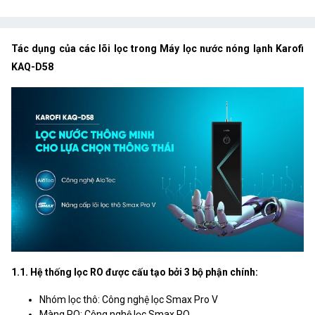
Nanosilver Plus
Tỷ lệ thu hồi nước tinh
Lên đến 60% (Trong điều kiện phòng
Tác dụng của các lõi lọc trong Máy lọc nước nóng lạnh Karofi
khiết
lab, sử dụng linh kiện/thiết bị đo
KAQ-D58
lường tiêu chuẩn)
Số lượng vòi
1
Lưu lượng vòi nước tinh
>1 l/phút
khiết
Màu tủ
Trắng
Khối lượng
23kg
Công nghệ
Aiotec
1.1. Hệ thống lọc RO được cấu tạo bởi 3 bộ phận chính:
Nhóm lọc thô: Công nghệ lọc Smax Pro V
Màng RO: Công nghệ lọc Smax RO