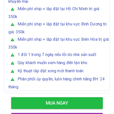
khuyến mãi
Miễn phí ship + lắp đặt tại Hồ Chí Minh trị giá:
warning
350k
Miễn phí ship + lắp đặt tại khu vực Bình Dương trị
warning
giá: 350k
Miễn phí ship + lắp đặt tại khu vực Biên Hòa trị giá:
warning
350k
1 đổi 1 trong 7 ngày nếu lỗi do nhà sản xuất
warning
Qúy khách muốn xem hàng đến tận kho
warning
Kỹ thuật lắp đặt xong mới thanh toán
warning
Phân phối ủy quyền, luôn hàng chính hãng BH: 24
warning
tháng
MUA NGAY