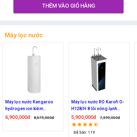
THÊM VÀO GIỎ HÀNG
Máy lọc nước
Máy lọc nước RO Karofi O-
Máy lọc nước Korihome
H128/H 8 lõi nóng lạnh
WPK-608 - 8 lõi cao cấp
uống trực tiếp
5,900,000đ
3,900,000đ
7,399,000đ
4,969,000đ
Đã bán: 119