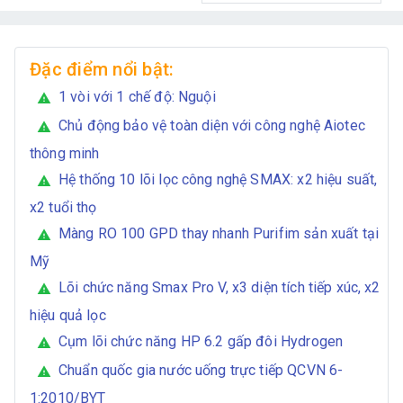
Đặc điểm nổi bật:
1 vòi với 1 chế độ: Nguội
warning
Chủ động bảo vệ toàn diện với công nghệ Aiotec
warning
thông minh
Hệ thống 10 lõi lọc công nghệ SMAX: x2 hiệu suất,
warning
x2 tuổi thọ
Màng RO 100 GPD thay nhanh Purifim sản xuất tại
warning
Mỹ
Lõi chức năng Smax Pro V, x3 diện tích tiếp xúc, x2
warning
hiệu quả lọc
Cụm lõi chức năng HP 6.2 gấp đôi Hydrogen
warning
Chuẩn quốc gia nước uống trực tiếp QCVN 6-
warning
1:2010/BYT