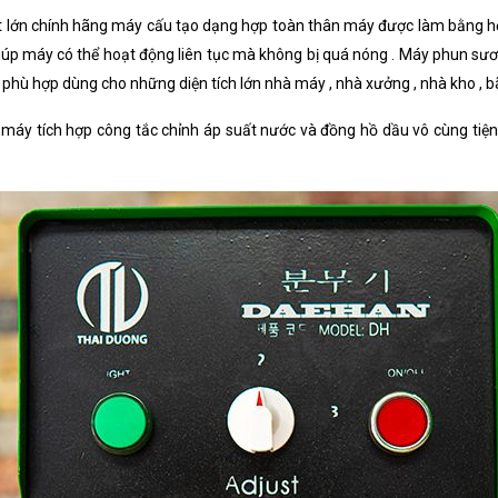
 lớn chính hãng máy cấu tạo dạng hợp toàn thân máy được làm bằng hợ
giúp máy có thể hoạt động liên tục mà không bị quá nóng . Máy phun s
hù hợp dùng cho những diện tích lớn nhà máy , nhà xưởng , nhà kho , bãi x
áy tích hợp công tắc chỉnh áp suất nước và đồng hồ dầu vô cùng tiện 