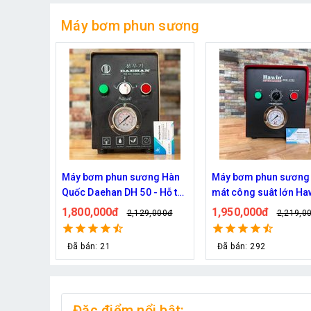
Máy bơm phun sương
ng Hàn
Máy bơm phun sương làm
Bơm phun sương Hait
- Hỗ trợ
mát công suât lớn Hawin
2900 chính hãng (30 
hun
FOG-2703 hỗ trợ 70 đầu
1,950,000đ
670,000đ
,000đ
2,219,000đ
829,000đ
phun
Đã bán: 292
Đã bán: 30
Đặc điểm nổi bật: