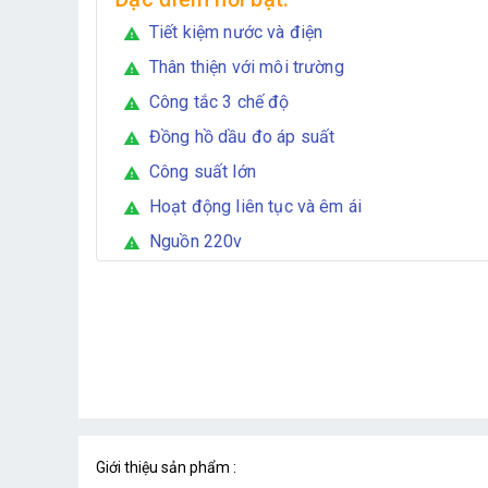
Tiết kiệm nước và điện
warning
Thân thiện với môi trường
warning
Công tắc 3 chế độ
warning
Đồng hồ dầu đo áp suất
warning
Công suất lớn
warning
Hoạt động liên tục và êm ái
warning
Nguồn 220v
warning
Giới thiệu sản phẩm :