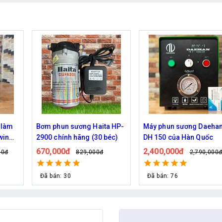
a HP-
Máy phun sương Daehan
Bơm phun sương Daeha
béc)
DH 150 của Hàn Quốc
DH 6017 hỗ trợ từ 5 - 20
2,400,000đ
690,000đ
2,790,000đ
800,000đ
Đã bán: 76
Đã bán: 80