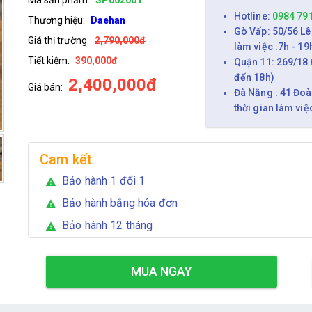
Hotline:
0984 79
Thương hiệu:
Daehan
Gò Vấp: 50/56 Lê
Giá thị trường:
2,790,000đ
làm việc :7h - 19
Tiết kiệm:
390,000đ
Quận 11: 269/18 
đến 18h)
2,400,000đ
Giá bán:
Đà Nẵng : 41 Đoà
thời gian làm việ
Cam kết
Bảo hành 1 đổi 1
warning
Bảo hành bằng hóa đơn
warning
Bảo hành 12 tháng
warning
MUA NGAY