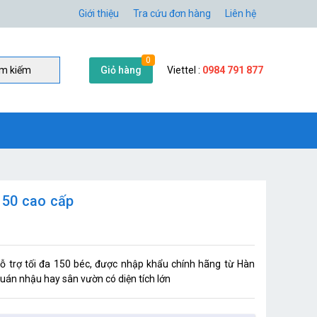
Giới thiệu
Tra cứu đơn hàng
Liên hệ
0
Giỏ hàng
Viettel :
0984 791 877
̀m kiếm
150 cao cấp
 trợ tối đa 150 béc, được nhập khẩu chính hãng từ Hàn
uán nhậu hay sân vườn có diện tích lớn