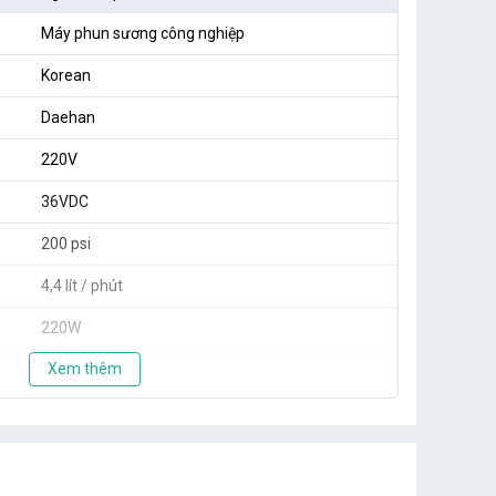
Máy phun sương công nghiệp
Korean
Daehan
220V
36VDC
200 psi
4,4 lít / phút
220W
Xem thêm
150 béc