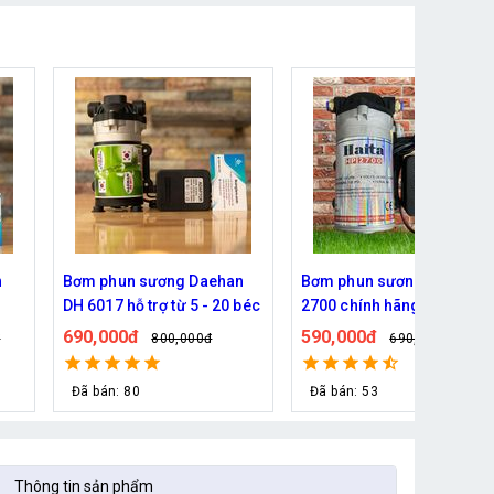
n
Bơm phun sương Haita HP
Bơm phun sương Hawin
 béc
2700 chính hãng
HP-2600 chính hãng (30
béc)
590,000đ
690,000đ
690,000đ
829,000đ
Đã bán: 53
Đã bán: 24
Thông tin sản phẩm