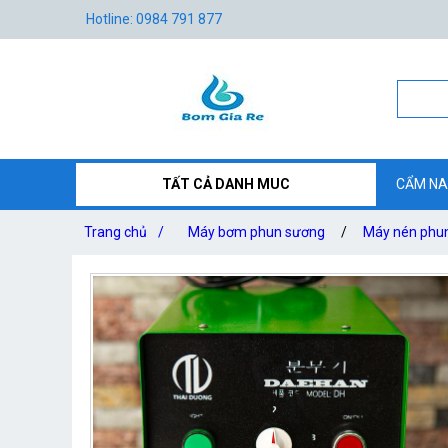
Hotline: 0984 791 877
TẤT CẢ DANH MUC
CẨM NA
Trang chủ
/
Máy bơm phun sương
/
Máy nén phun