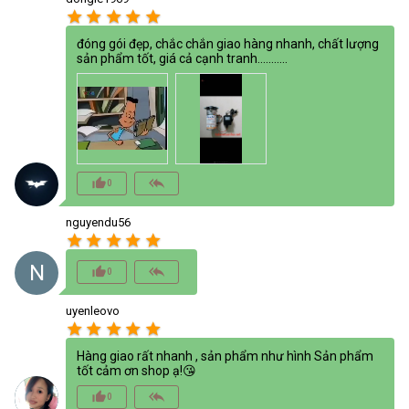
star
star
star
star
star
đóng gói đẹp, chắc chắn giao hàng nhanh, chất lượng
sản phẩm tốt, giá cả cạnh tranh...........
thumb_up_alt
reply_all
0
nguyendu56
star
star
star
star
star
N
thumb_up_alt
reply_all
0
uyenleovo
star
star
star
star
star
Hàng giao rất nhanh , sản phẩm như hình Sản phẩm
tốt cảm ơn shop ạ!😘
thumb_up_alt
reply_all
0