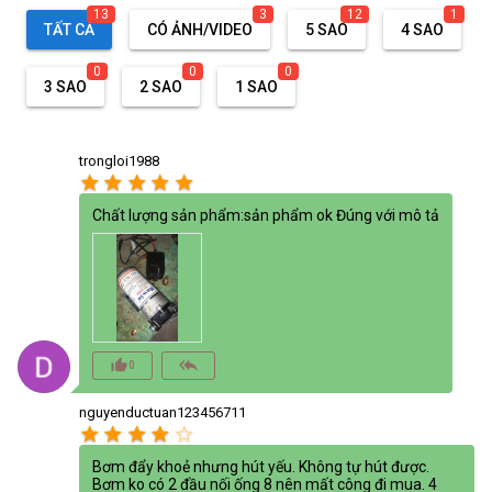
13
3
12
1
TẤT CẢ
CÓ ẢNH/VIDEO
5 SAO
4 SAO
0
0
0
3 SAO
2 SAO
1 SAO
trongloi1988
star
star
star
star
star
Chất lượng sản phẩm:sản phẩm ok Đúng với mô tả
thumb_up_alt
reply_all
0
nguyenductuan123456711
star
star
star
star
star_border
Bơm đẩy khoẻ nhưng hút yếu. Không tự hút được.
Bơm ko có 2 đầu nối ống 8 nên mất công đi mua. 4