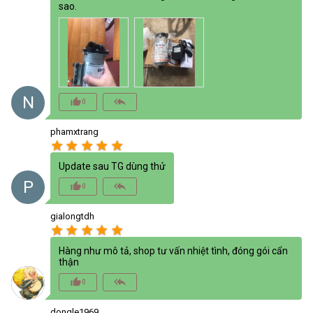
sao.
N
thumb_up_alt
reply_all
0
phamxtrang
star
star
star
star
star
Update sau TG dùng thử
P
thumb_up_alt
reply_all
0
gialongtdh
star
star
star
star
star
Hàng như mô tả, shop tư vấn nhiệt tình, đóng gói cẩn
thận
thumb_up_alt
reply_all
0
dongle1969