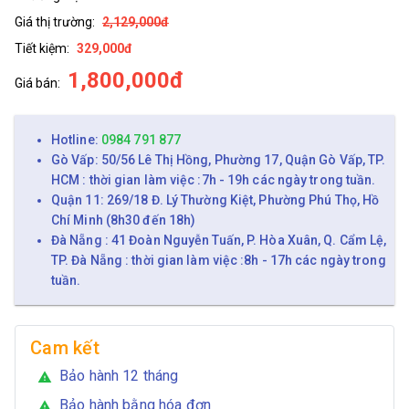
Giá thị trường:
2,129,000đ
Tiết kiệm:
329,000đ
1,800,000đ
Giá bán:
Hotline:
0984 791 877
Gò Vấp: 50/56 Lê Thị Hồng, Phường 17, Quận Gò Vấp, TP.
HCM : thời gian làm việc :7h - 19h các ngày trong tuần.
Quận 11: 269/18 Đ. Lý Thường Kiệt, Phường Phú Thọ, Hồ
Chí Minh (8h30 đến 18h)
Đà Nẵng : 41 Đoàn Nguyễn Tuấn, P. Hòa Xuân, Q. Cẩm Lệ,
TP. Đà Nẵng : thời gian làm việc :8h - 17h các ngày trong
tuần.
Cam kết
Bảo hành 12 tháng
warning
Bảo hành bằng hóa đơn
warning