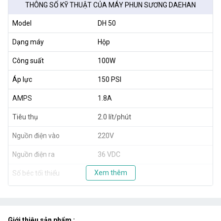
THÔNG SỐ KỸ THUẬT CỦA MÁY PHUN SƯƠNG DAEHAN
Model
DH 50
Dạng máy
Hộp
Công suất
100W
Áp lực
150 PSI
AMPS
1.8A
Tiêu thụ
2.0 lít/phút
Nguồn điện vào
220V
Nguồn điện ra
36 VDC
Xem thêm
Số béc tối thiểu
30 béc
Số béc tối đa
50 béc
Kích thước
38 x 22 x 25.5cm
Giới thiệu sản phẩm :