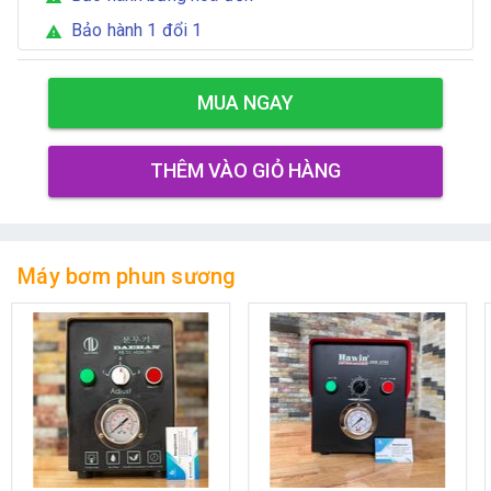
Bảo hành 1 đổi 1
warning
MUA NGAY
THÊM VÀO GIỎ HÀNG
Máy bơm phun sương