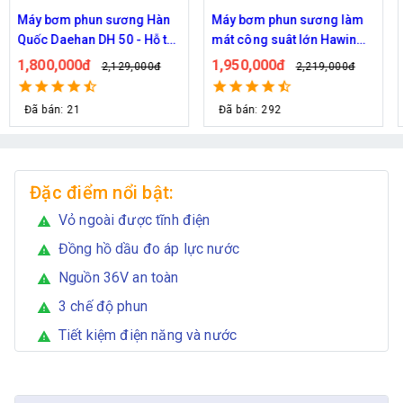
Máy bơm phun sương Hàn
Máy bơm phun sương làm
Quốc Daehan DH 50 - Hỗ trợ
mát công suât lớn Hawin
từ 30 đến 50 béc phun
FOG-2703 hỗ trợ 70 đầu
1,800,000đ
1,950,000đ
2,129,000đ
2,219,000đ
phun
Đã bán: 21
Đã bán: 292
Đặc điểm nổi bật:
Vỏ ngoài được tĩnh điện
warning
Đồng hồ dầu đo áp lực nước
warning
Nguồn 36V an toàn
warning
3 chế độ phun
warning
Tiết kiệm điện năng và nước
warning