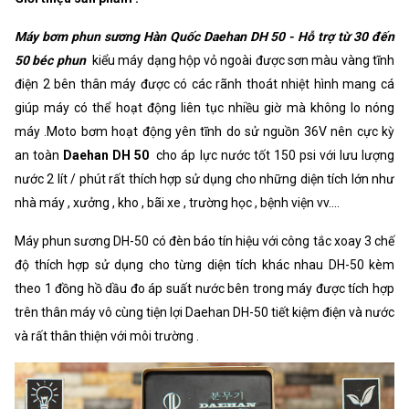
Khối lượng
8500g
Máy bơm phun sương Hàn Quốc Daehan DH 50 - Hỗ trợ từ 30 đến
Xuất xứ
Korea
50 béc phun
kiểu máy dạng hộp vỏ ngoài được sơn màu vàng tĩnh
điện 2 bên thân máy được có các rãnh thoát nhiệt hình mang cá
giúp máy có thể hoạt động liên tục nhiều giờ mà không lo nóng
máy .Moto bơm hoạt động yên tĩnh do sử nguồn 36V nên cực kỳ
an toàn
Daehan DH 50
cho áp lực nước tốt 150 psi với lưu lượng
nước 2 lít / phút rất thích hợp sử dụng cho những diện tích lớn như
nhà máy , xưởng , kho , bãi xe , trường học , bệnh viện vv....
Máy phun sương DH-50 có đèn báo tín hiệu với công tắc xoay 3 chế
độ thích hợp sử dụng cho từng diện tích khác nhau DH-50 kèm
theo 1 đồng hồ dầu đo áp suất nước bên trong máy được tích hợp
trên thân máy vô cùng tiện lợi Daehan DH-50 tiết kiệm điện và nước
và rất thân thiện với môi trường .