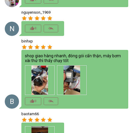
nguyenson_1969
star
star
star
star
star
N
thumb_up_alt
reply_all
0
binhxp
star
star
star
star
star
shop giao hàng nhanh, đóng gói cẩn thận, máy bơm
xài thử thì thấy chạy tốt
B
thumb_up_alt
reply_all
0
baotam66
star
star
star
star
star