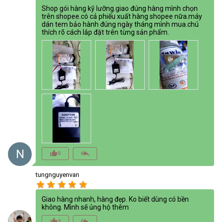
Shop gói hàng kỹ lưỡng.giao đúng hàng mình chọn
trên shopee.có cả phiếu xuất hàng shopee nữa.máy
dán tem bảo hành đúng ngày tháng mình mua.chú
thích rõ cách lắp đặt trên từng sản phẩm.
N
thumb_up_alt
reply_all
0
tungnguyenvan
star
star
star
star
star
Giao hàng nhanh, hàng đẹp. Ko biết dùng có bền
không. Mình sẽ ủng hộ thêm
thumb_up_alt
reply_all
0