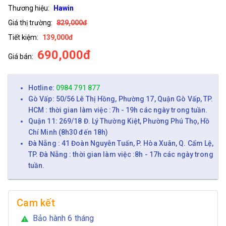
Thương hiệu:
Hawin
Giá thị trường:
829,000đ
Tiết kiệm:
139,000đ
690,000đ
Giá bán:
Hotline:
0984 791 877
Gò Vấp: 50/56 Lê Thị Hồng, Phường 17, Quận Gò Vấp, TP.
HCM : thời gian làm việc :7h - 19h các ngày trong tuần.
Quận 11: 269/18 Đ. Lý Thường Kiệt, Phường Phú Thọ, Hồ
Chí Minh (8h30 đến 18h)
Đà Nẵng : 41 Đoàn Nguyễn Tuấn, P. Hòa Xuân, Q. Cẩm Lệ,
TP. Đà Nẵng : thời gian làm việc :8h - 17h các ngày trong
tuần.
Cam kết
Bảo hành 6 tháng
warning