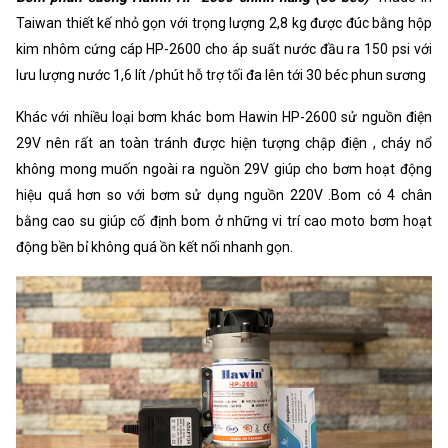
Taiwan thiết kế nhỏ gọn với trọng lượng 2,8 kg được đúc bằng hộp
kim nhôm cứng cáp HP-2600 cho áp suất nước đầu ra 150 psi với
lưu lượng nước 1,6 lít /phút hỗ trợ tối đa lên tới 30 béc phun sương
Khác với nhiều loại bơm khác bom Hawin HP-2600 sử nguồn điện
29V nên rất an toàn tránh được hiện tượng chập điện , cháy nổ
không mong muốn ngoài ra nguồn 29V giúp cho bơm hoạt động
hiệu quá hơn so với bơm sử dụng nguồn 220V .Bom có 4 chân
bằng cao su giúp cố định bom ở những vi trí cao moto bơm hoạt
động bền bỉ không quá ồn kết nối nhanh gọn.