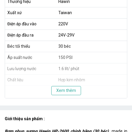
Thương hiệu
Hawin
Xuất xứ
Taiwan
Điện áp đầu vào
220V
Điện áp đầu ra
24V-29V
Béc tối thiểu
30 béc
Áp suất nước
150 PSI
Lưu lượng nước
1.6 lít/ phút
Chất liệu
Hợp kim nhôm
Xem thêm
Giới thiệu sản phẩm :
Bơm phun sương Hawin HP-2600 chính hãng (30 béc)
made in