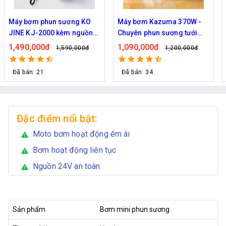
Máy bơm Kazuma 370W -
Máy bơm phun sương Hàn
Chuyên phun sương tưới
Quốc Daehan DH 50 - Hỗ trợ
cây
từ 30 đến 50 béc phun
1,090,000đ
1,800,000đ
1,200,000đ
2,129,000đ
Đã bán: 34
Đã bán: 21
Đặc điểm nổi bật:
Moto bơm hoạt động êm ái
warning
Bơm hoạt động liên tục
warning
Nguồn 24V an toàn
warning
Sản phẩm
Bơm mini phun sương