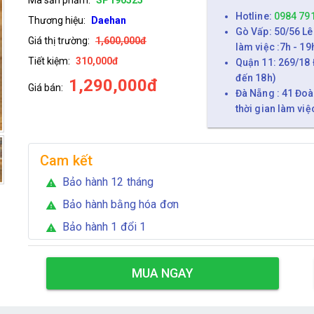
Hotline:
0984 79
Thương hiệu:
Daehan
Gò Vấp: 50/56 Lê
Giá thị trường:
1,600,000đ
làm việc :7h - 19
Tiết kiệm:
310,000đ
Quận 11: 269/18 
đến 18h)
1,290,000đ
Giá bán:
Đà Nẵng : 41 Đoà
thời gian làm việ
Cam kết
Bảo hành 12 tháng
warning
Bảo hành bằng hóa đơn
warning
Bảo hành 1 đổi 1
warning
MUA NGAY