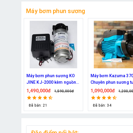
Máy bơm phun sương
ng KO
Máy bơm Kazuma 370W -
Máy bơm phun sương
 nguồn
Chuyên phun sương tưới
Quốc Daehan DH 50 - 
cây
từ 30 đến 50 béc phu
1,090,000đ
1,800,000đ
,000đ
1,200,000đ
2,129,0
Đã bán: 34
Đã bán: 21
Đặc điểm nổi bật: