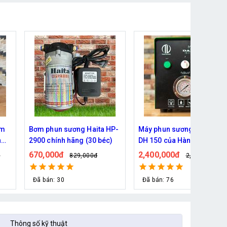
HP-
Máy phun sương Daehan
Bơm phun sương Daehan
)
DH 150 của Hàn Quốc
DH 6017 hỗ trợ từ 5 - 20 bé
2,400,000đ
690,000đ
2,790,000đ
800,000đ
Đã bán: 76
Đã bán: 80
Thông số kỹ thuật