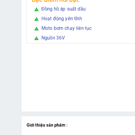
Đồng hồ áp suất dầu
warning
Hoạt động yên tĩnh
warning
Moto bơm chạy liên tục
warning
Nguồn 36V
warning
Giới thiệu sản phẩm :