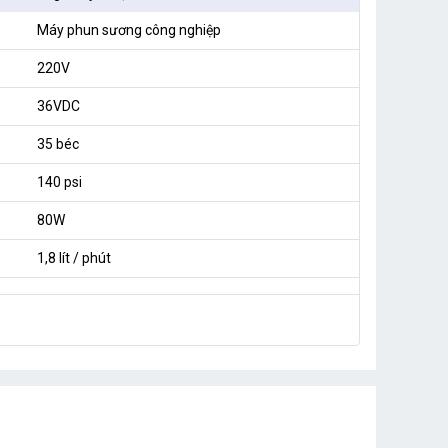
Máy phun sương công nghiệp
220V
36VDC
35 béc
140 psi
80W
1,8 lít / phút