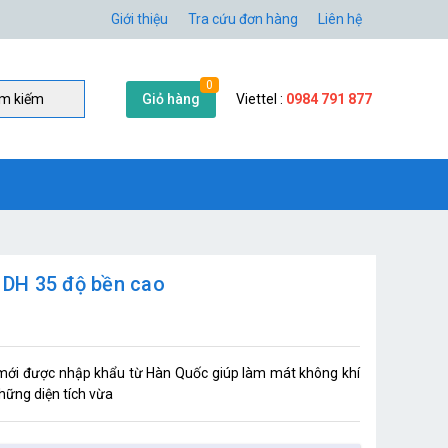
Giới thiệu
Tra cứu đơn hàng
Liên hệ
0
Giỏ hàng
Viettel :
0984 791 877
̀m kiếm
 DH 35 độ bền cao
ới được nhập khẩu từ Hàn Quốc giúp làm mát không khí
hững diện tích vừa