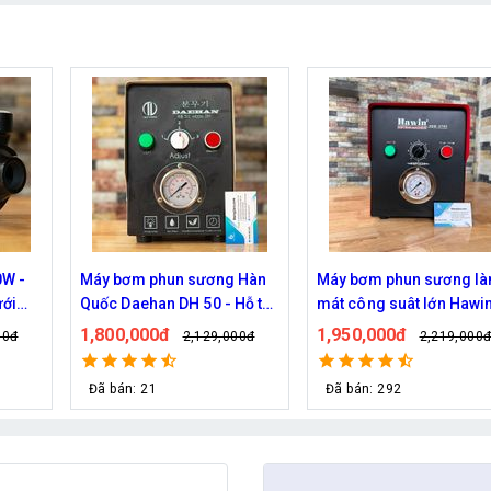
 Hàn
Máy bơm phun sương làm
Bơm phun sương Haita 
Hỗ trợ
mát công suât lớn Hawin
2900 chính hãng (30 béc
n
FOG-2703 hỗ trợ 70 đầu
1,950,000đ
670,000đ
00đ
2,219,000đ
829,000đ
phun
Đã bán: 292
Đã bán: 30