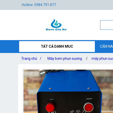
Hotline: 0984 791 877
TẤT CẢ DANH MUC
CẨM NA
Trang chủ
/
Máy bơm phun sương
/
máy phun sươ