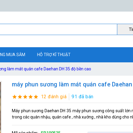
Ti
NG MUA SẮM
HỖ TRỢ KĨ THUẬT
ng làm mát quán cafe Daehan DH 35 độ bền cao
máy phun sương làm mát quán cafe Daehan
12 đánh giá
91 đã bán
Máy phun sương Daehan DH 35 máy phun sương công suất lớn m
trong các quán nhậu, quán cafe , nhà xưởng , nhà kho dùng cho n
Mã sản phẩm:
SP190525