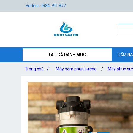
Hotline: 0984 791 877
TẤT CẢ DANH MUC
CẨM NA
Trang chủ
/
Máy bơm phun sương
/
Máy phun sươ