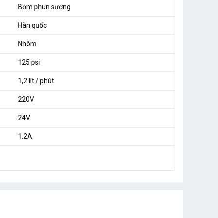
Bơm phun sương
Hàn quốc
Nhôm
125 psi
1,2 lít / phút
220V
24V
1.2A