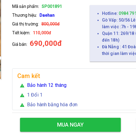
Mã sản phẩm:
SP001891
Hotline:
0984 79
Thương hiệu:
Daehan
Gò Vấp: 50/56 Lê
Giá thị trường:
800,000đ
làm việc :7h - 19
Tiết kiệm:
110,000đ
Quận 11: 269/18 
đến 18h)
690,000đ
Giá bán:
Đà Nẵng : 41 Đoà
thời gian làm việ
Cam kết
Bảo hành 12 tháng
warning
1 Đổi 1
warning
Bảo hành bằng hóa đơn
warning
MUA NGAY