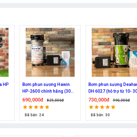
in
Bơm phun sương Deahan
Bơm phun sương Hawin
(30
DH 6027 (hỗ trợ từ 10- 30
HP-2000 chính hãng
béc)
730,000đ
1,250,000đ
990,000đ
1,449,000
Đã bán: 30
Đã bán: 40