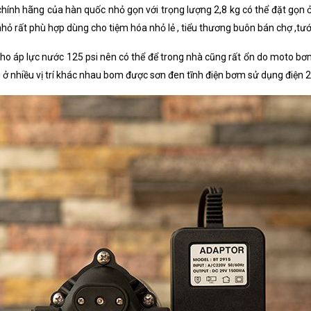
hính hãng của hàn quốc nhỏ gọn với trọng lượng 2,8 kg có thể đặt gọn
ỏ rất phù hợp dùng cho tiệm hóa nhỏ lẻ , tiểu thương buôn bán chợ ,tưới
 áp lực nước 125 psi nên có thể để trong nhà cũng rất ổn do moto bơm 
 ở nhiều vị trí khác nhau bom được sơn đen tĩnh điện bơm sử dụng điện 