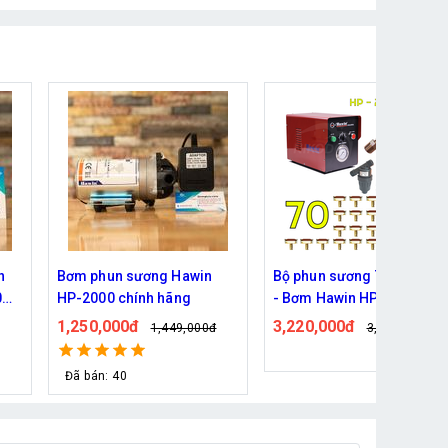
Bộ phun sương 70 đầu phun
Bơm phun sương Haita HP
- Bơm Hawin HP 2703 lọc
2700 chính hãng
rác 100M dây
3,220,000đ
830,000đ
đ
3,619,000đ
989,000đ
Đã bán: 60