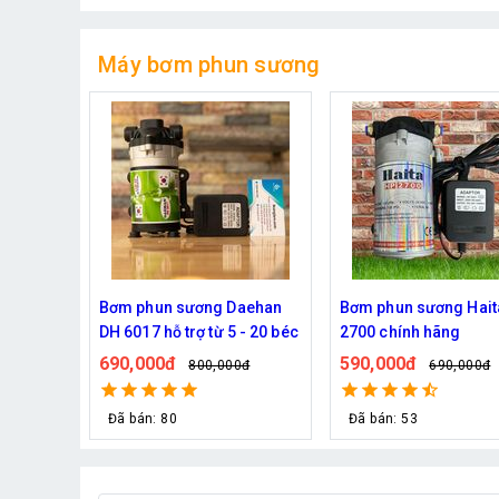
Máy bơm phun sương
aehan
Bơm phun sương Haita HP
Bơm phun sương Haw
 - 20 béc
2700 chính hãng
HP-2600 chính hãng 
béc)
590,000đ
690,000đ
0đ
690,000đ
829,000đ
Đã bán: 53
Đã bán: 24