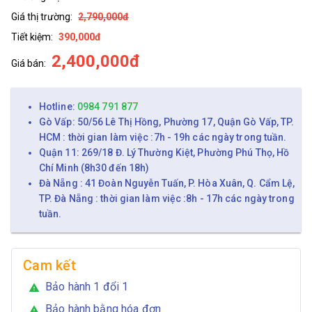
Giá thị trường:
2,790,000đ
Tiết kiệm:
390,000đ
2,400,000đ
Giá bán:
Hotline:
0984 791 877
Gò Vấp: 50/56 Lê Thị Hồng, Phường 17, Quận Gò Vấp, TP.
HCM : thời gian làm việc :7h - 19h các ngày trong tuần.
Quận 11: 269/18 Đ. Lý Thường Kiệt, Phường Phú Thọ, Hồ
Chí Minh (8h30 đến 18h)
Đà Nẵng : 41 Đoàn Nguyễn Tuấn, P. Hòa Xuân, Q. Cẩm Lệ,
TP. Đà Nẵng : thời gian làm việc :8h - 17h các ngày trong
tuần.
Cam kết
Bảo hành 1 đổi 1
warning
Bảo hành bằng hóa đơn
warning