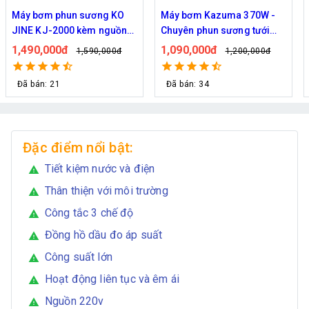
ng KO
Máy bơm Kazuma 370W -
Máy bơm phun sương
nguồn
Chuyên phun sương tưới
Quốc Daehan DH 50 - H
cây
từ 30 đến 50 béc phun
1,090,000đ
1,800,000đ
,000đ
1,200,000đ
2,129,00
Đã bán: 34
Đã bán: 21
Đặc điểm nổi bật:
Tiết kiệm nước và điện
warning
Thân thiện với môi trường
warning
Công tắc 3 chế độ
warning
Đồng hồ dầu đo áp suất
warning
Công suất lớn
warning
Hoạt động liên tục và êm ái
warning
Nguồn 220v
warning