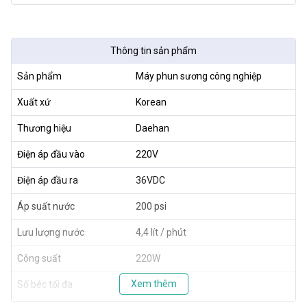
Thông tin sản phẩm
Sản phẩm
Máy phun sương công nghiệp
Xuất xứ
Korean
Thương hiệu
Daehan
Điện áp đầu vào
220V
Điện áp đầu ra
36VDC
Áp suất nước
200 psi
Lưu lượng nước
4,4 lít / phút
Công suất
220W
Xem thêm
Số béc tối đa
150 béc