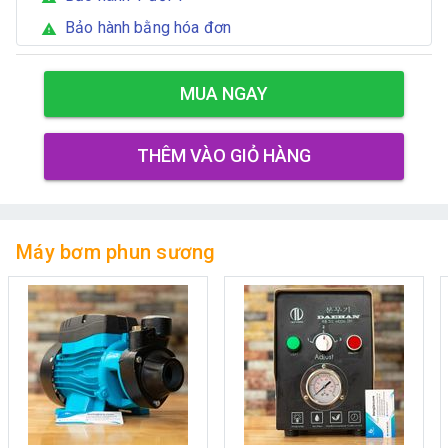
Bảo hành bằng hóa đơn
warning
MUA NGAY
THÊM VÀO GIỎ HÀNG
Máy bơm phun sương