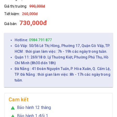
Giá thị trường:
990,000đ
Tiết kiệm:
260,000đ
730,000đ
Giá bán:
Hotline:
0984 791 877
Gò Vấp: 50/56 Lê Thị Hồng, Phường 17, Quận Gò Vấp, TP.
HCM : thời gian làm việc :7h - 19h các ngày trong tuần.
Quận 11: 269/18 Đ. Lý Thường Kiệt, Phường Phú Thọ, Hồ
Chí Minh (8h30 đến 18h)
Đà Nẵng : 41 Đoàn Nguyễn Tuấn, P. Hòa Xuân, Q. Cẩm Lệ,
TP. Đà Nẵng : thời gian làm việc :8h - 17h các ngày trong
tuần.
Cam kết
Bảo hành 12 tháng
warning
Bảo hành 1 đổi 1
warning