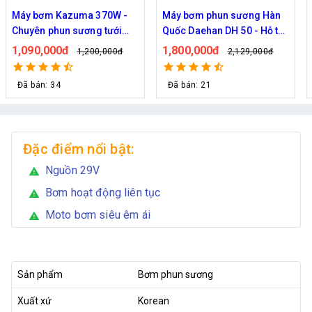
Máy bơm phun sương Hàn
Máy bơm phun sương làm
Quốc Daehan DH 50 - Hỗ trợ
mát công suât lớn Hawin
từ 30 đến 50 béc phun
FOG-2703 hỗ trợ 70 đầu
1,800,000đ
1,950,000đ
2,129,000đ
2,219,000đ
phun
Đã bán: 21
Đã bán: 292
Đặc điểm nổi bật:
Nguồn 29V
warning
Bơm hoạt động liên tục
warning
Moto bơm siêu êm ái
warning
Sản phẩm
Bơm phun sương
Xuất xứ
Korean