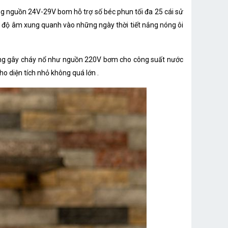
g nguồn 24V-29V bom hỗ trợ số béc phun tối đa 25 cái sử
ăng độ âm xung quanh vào những ngày thời tiết nắng nóng ôi
úng gây cháy nổ như nguồn 220V bơm cho công suất nước
ho diện tích nhỏ không quá lớn .