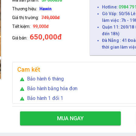
Hotline:
0984 79
Thương hiệu:
Hawin
Gò Vấp: 50/56 Lê
Giá thị trường:
749,000đ
làm việc :7h - 19
Tiết kiệm:
99,000đ
Quận 11: 269/18 
đến 18h)
650,000đ
Giá bán:
Đà Nẵng : 41 Đoà
thời gian làm việ
Cam kết
Bảo hành 6 tháng
warning
Bảo hành bằng hóa đơn
warning
Bảo hành 1 đổi 1
warning
MUA NGAY