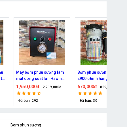
HP-
Máy phun sương Daehan
Bơm phun sương Daehan
)
DH 150 của Hàn Quốc
DH 6017 hỗ trợ từ 5 - 20 bé
2,400,000đ
690,000đ
2,790,000đ
800,000đ
Đã bán: 76
Đã bán: 80
Bom phun sương