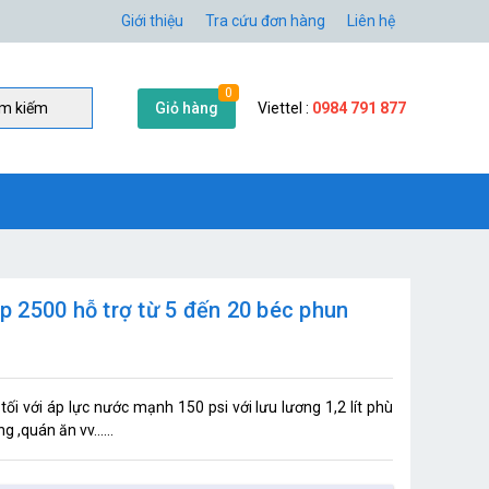
Giới thiệu
Tra cứu đơn hàng
Liên hệ
0
Giỏ hàng
Viettel :
0984 791 877
̀m kiếm
 2500 hỗ trợ từ 5 đến 20 béc phun
i với áp lực nước mạnh 150 psi với lưu lương 1,2 lít phù
 ,quán ăn vv......