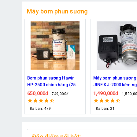
Máy bơm phun sương
ng KO
Máy bơm Kazuma 370W -
Máy bơm phun sương
 nguồn
Chuyên phun sương tưới
Quốc Daehan DH 50 - 
cây
từ 30 đến 50 béc phu
1,090,000đ
1,800,000đ
,000đ
1,200,000đ
2,129,0
Đã bán: 34
Đã bán: 21
Đặc điểm nổi bật: