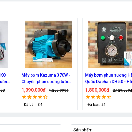
 Hàn
Máy bơm phun sương làm
Bơm phun sương Haita 
Hỗ trợ
mát công suât lớn Hawin
2900 chính hãng (30 béc
n
FOG-2703 hỗ trợ 70 đầu
1,950,000đ
670,000đ
00đ
2,219,000đ
829,000đ
phun
Đã bán: 292
Đã bán: 30
Sản phẩm