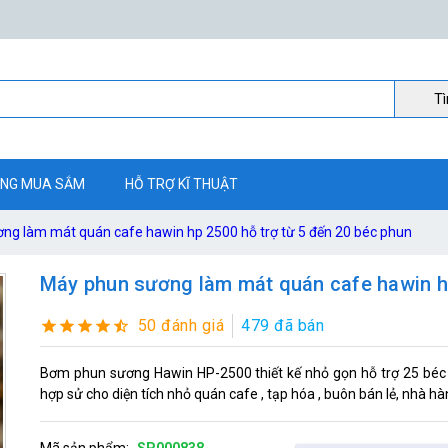
Ti
NG MUA SẮM
HỖ TRỢ KĨ THUẬT
ng làm mát quán cafe hawin hp 2500 hỗ trợ từ 5 đến 20 béc phun
Máy phun sương làm mát quán cafe hawin hp
50 đánh giá
479 đã bán
Bơm phun sương Hawin HP-2500 thiết kế nhỏ gọn hỗ trợ 25 béc tố
hợp sử cho diện tích nhỏ quán cafe , tạp hóa , buôn bán lẻ, nhà hàng
Mã sản phẩm:
SP000838