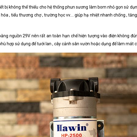
iết bị không thể thiếu cho hệ thống phun sương làm bom nhỏ gọn sử dụn
óa , tiểu thương chợ , trường học vv.... giúp hạ nhiệt nhanh chống , t
ng nguồn 29V nên rất an toàn hạn chế hiện tượng vào điện không đ
rất phù hợp sử dụng để tưới lan , cây cảnh sân vườn hoặc dụng để làm mát c