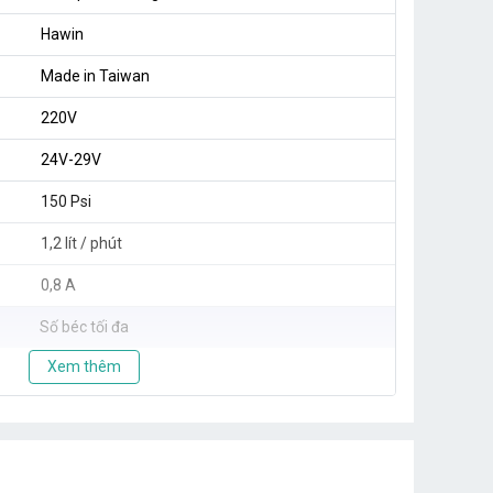
Hawin
Made in Taiwan
220V
24V-29V
150 Psi
1,2 lít / phút
0,8 A
Số béc tối đa
Xem thêm