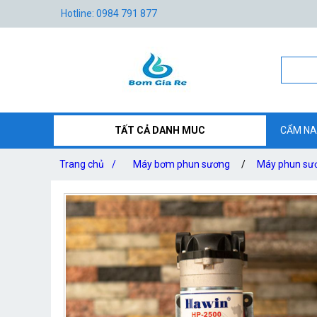
Hotline: 0984 791 877
TẤT CẢ DANH MUC
CẨM NA
Trang chủ
/
Máy bơm phun sương
/
Máy phun sươ