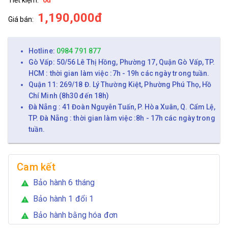
1,190,000đ
Giá bán:
Hotline:
0984 791 877
Gò Vấp: 50/56 Lê Thị Hồng, Phường 17, Quận Gò Vấp, TP.
HCM : thời gian làm việc :7h - 19h các ngày trong tuần.
Quận 11: 269/18 Đ. Lý Thường Kiệt, Phường Phú Thọ, Hồ
Chí Minh (8h30 đến 18h)
Đà Nẵng : 41 Đoàn Nguyễn Tuấn, P. Hòa Xuân, Q. Cẩm Lệ,
TP. Đà Nẵng : thời gian làm việc :8h - 17h các ngày trong
tuần.
Cam kết
Bảo hành 6 tháng
warning
Bảo hành 1 đổi 1
warning
Bảo hành bằng hóa đơn
warning