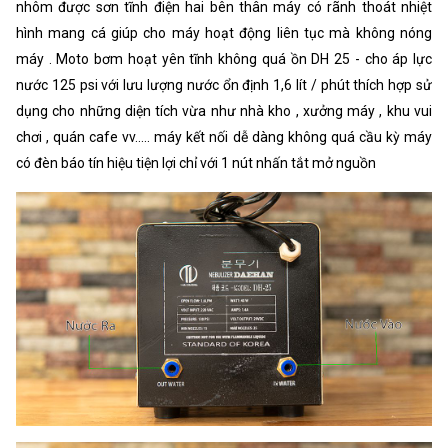
nhôm được sơn tĩnh điện hai bên thân máy có rãnh thoát nhiệt
hình mang cá giúp cho máy hoạt động liên tục mà không nóng
máy . Moto bơm hoạt yên tĩnh không quá ồn DH 25 - cho áp lực
nước 125 psi với lưu lượng nước ổn định 1,6 lít / phút thích hợp sử
dụng cho những diện tích vừa như nhà kho , xưởng máy , khu vui
chơi , quán cafe vv..... máy kết nối dễ dàng không quá cầu kỳ máy
có đèn báo tín hiệu tiện lợi chỉ với 1 nút nhấn tắt mở nguồn