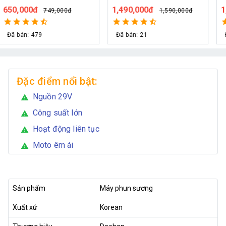
36V hỗ trợ 70 béc
cây
1,490,000đ
1,090,000đ
1,590,000đ
1,200,000đ
Đã bán: 21
Đã bán: 34
Đặc điểm nổi bật:
Nguồn 29V
warning
Công suất lớn
warning
Hoạt động liên tục
warning
Moto êm ái
warning
Sản phẩm
Máy phun sương
Xuất xứ
Korean