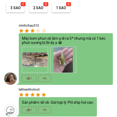
1
0
0
3 SAO
2 SAO
1 SAO
minhchau513
star
star
star
star_border
star_border
Máy bơm phun ok lắm ạ lẽ ra 5* nhưng mà có 1 béc
phun sương bị lỗi ấy ạ 😭
thumb_up_alt
reply_all
0
lethienthotnot
star
star
star
star
star
Sản phẩm rất ok. Giá hợp lý. Phí ship hơi cao.
thumb_up_alt
reply_all
0