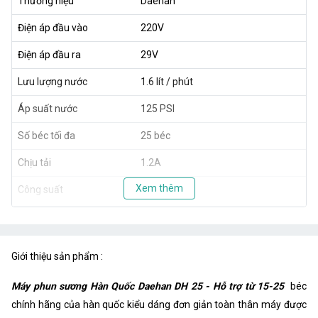
Thương hiệu
Daehan
Điện áp đầu vào
220V
Điện áp đầu ra
29V
Lưu lượng nước
1.6 lít / phút
Áp suất nước
125 PSI
Số béc tối đa
25 béc
Chịu tải
1.2A
Xem thêm
Công suất
40W
Giới thiệu sản phẩm :
Máy phun sương Hàn Quốc Daehan DH 25 - Hỗ trợ từ 15-25
béc
chính hãng của hàn quốc kiểu dáng đơn giản toàn thân máy được