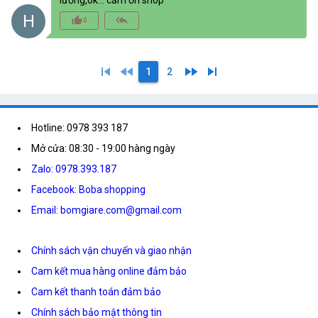
lưỡng,ok... cảm ơn shop
H
thumb_up_alt
reply_all
0
skip_previous
fast_rewind
fast_forward
skip_next
1
2
Hotline: 0978 393 187
Mở cửa: 08:30 - 19:00 hàng ngày
Zalo: 0978.393.187
Facebook: Boba shopping
Email: bomgiare.com@gmail.com
Chính sách vận chuyển và giao nhận
Cam kết mua hàng online đảm bảo
Cam kết thanh toán đảm bảo
Chính sách bảo mật thông tin