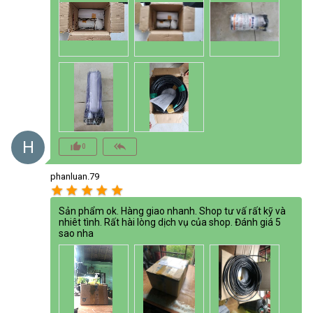
H
thumb_up_alt
reply_all
0
phanluan.79
star
star
star
star
star
Sản phẩm ok. Hàng giao nhanh. Shop tư vấ rất kỹ và
nhiêt tình. Rất hài lòng dịch vụ của shop. Đánh giá 5
sao nha