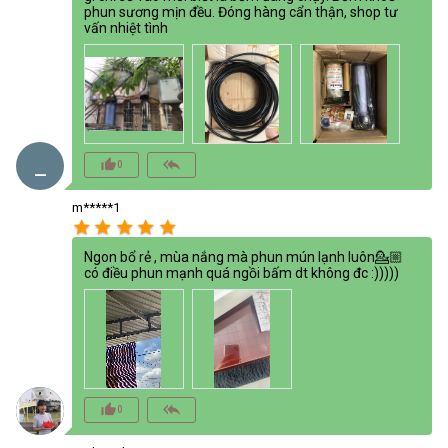
phun sương mịn đều. Đóng hàng cẩn thận, shop tư
vấn nhiệt tình
_
thumb_up_alt
reply_all
0
m*****1
star
star
star
star
star
Ngon bổ rẻ , mùa nắng mà phun mún lạnh luôn💁🏼
có điều phun mạnh quá ngồi bấm dt không đc :)))))
thumb_up_alt
reply_all
0