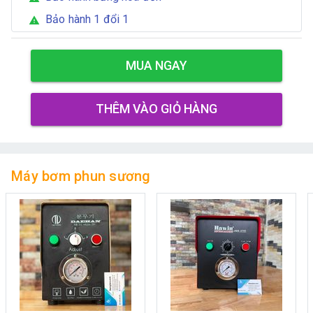
Bảo hành 1 đổi 1
warning
MUA NGAY
THÊM VÀO GIỎ HÀNG
Máy bơm phun sương