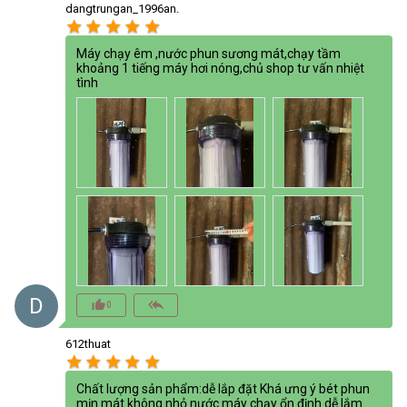
dangtrungan_1996an.
star
star
star
star
star
Máy chạy êm ,nước phun sương mát,chạy tầm
khoảng 1 tiếng máy hơi nóng,chủ shop tư vấn nhiệt
tình
D
thumb_up_alt
reply_all
0
612thuat
star
star
star
star
star
Chất lượng sản phẩm:dễ lắp đặt Khá ưng ý bét phun
mịn mát không nhỏ nước máy chạy ổn định dễ lắm