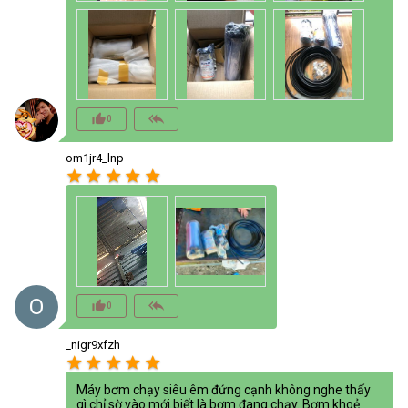
thumb_up_alt
reply_all
0
om1jr4_lnp
star
star
star
star
star
O
thumb_up_alt
reply_all
0
_nigr9xfzh
star
star
star
star
star
Máy bơm chạy siêu êm đứng cạnh không nghe thấy
gì chỉ sờ vào mới biết là bơm đang chạy. Bơm khoẻ