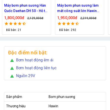
Máy bơm phun sương làm
Bơm phun sương Haita HP-
mát công suât lớn Hawin
2900 chính hãng (30 béc)
FOG-2703 hỗ trợ 70 đầu
1,950,000đ
670,000đ
2,219,000đ
829,000đ
phun
Đã bán: 292
Đã bán: 30
Đặc điểm nổi bật:
Bơm hoạt động êm ái
warning
Bơm hoạt động liên tục
warning
Nguồn 29V
warning
Sản phẩm
Bom phun sương
Thương hiệu
Hawin