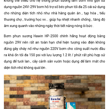
không thể thiếu cho hệ thống phun sương làm bom nhỏ gọn sử
dụng nguồn 24V-29V bom hỗ trợ số béc phun tối đa 25 cái sử dụng
cho những diện tích nhỏ như nhà hàng quán ăn , tạp hóa , tiểu
thương chợ , trường học vv.... giúp hạ nhiệt nhanh chống , tăng độ
âm xung quanh vào những ngày thời tiết nắng nóng ôi bức .
Bơm phun sương Hawin HP-2500 chính hãng hoạt động bằng
nguồn 29V nên rất an toàn hạn chế hiện tượng vào điện không
đúng gây cháy nổ như nguồn 220V bơm cho công suất nước đầu
ra khá ổn tối đa 150 psi với lưu lượng 1.2 lít / phút rất phù hợp sử
dụng để tưới lan , cây cảnh sân vườn hoặc dụng để làm mát cho
diện tích nhỏ không quá lớn .