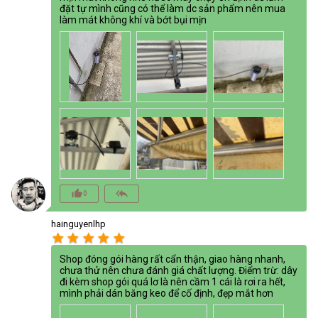
đặt tự mình cũng có thể làm dc sản phẩm nên mua
làm mát không khí và bớt bụi mịn
thumb_up_alt
reply_all
0
hainguyenlhp
star
star
star
star
star
Shop đóng gói hàng rất cẩn thận, giao hàng nhanh,
chưa thử nên chưa đánh giá chất lượng. Điểm trừ: dây
đi kèm shop gói quá lơ là nên cầm 1 cái là rơi ra hết,
mình phải dán băng keo để cố định, đẹp mắt hơn