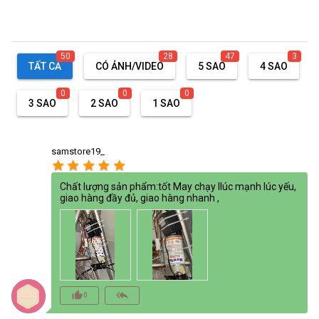
50
28
47
3
TẤT CẢ
CÓ ẢNH/VIDEO
5 SAO
4 SAO
0
0
0
3 SAO
2 SAO
1 SAO
samstore19_
star
star
star
star
star
Chất lượng sản phẩm:tốt May chạy llúc mạnh lúc yếu,
giao hàng đầy đủ, giao hàng nhanh ,
thumb_up_alt
reply_all
0