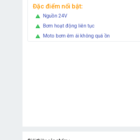
Đặc điểm nổi bật:
Nguồn 24V
warning
Bơm hoạt động liên tục
warning
Moto bơm êm ái không quá ồn
warning