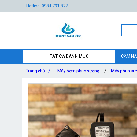
Hotline: 0984 791 877
TẤT CẢ DANH MUC
CẨM NA
Trang chủ
/
Máy bơm phun sương
/
Máy phun sươ