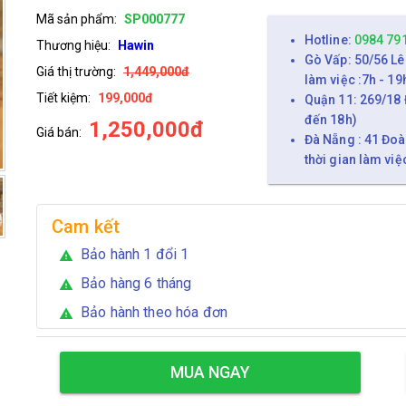
Mã sản phẩm:
SP000777
Hotline:
0984 79
Thương hiệu:
Hawin
Gò Vấp: 50/56 Lê
Giá thị trường:
1,449,000đ
làm việc :7h - 19
Tiết kiệm:
199,000đ
Quận 11: 269/18 
đến 18h)
1,250,000đ
Giá bán:
Đà Nẵng : 41 Đoà
thời gian làm việ
Cam kết
Bảo hành 1 đổi 1
warning
Bảo hàng 6 tháng
warning
Bảo hành theo hóa đơn
warning
MUA NGAY