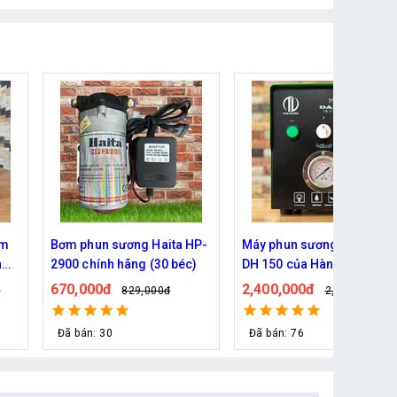
HP-
Máy phun sương Daehan
Bơm phun sương Daehan
)
DH 150 của Hàn Quốc
DH 6017 hỗ trợ từ 5 - 20 bé
2,400,000đ
690,000đ
2,790,000đ
800,000đ
Đã bán: 76
Đã bán: 80