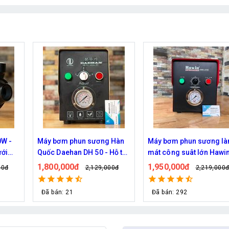
 Hàn
Máy bơm phun sương làm
Bơm phun sương Haita 
Hỗ trợ
mát công suât lớn Hawin
2900 chính hãng (30 béc
n
FOG-2703 hỗ trợ 70 đầu
1,950,000đ
670,000đ
00đ
2,219,000đ
829,000đ
phun
Đã bán: 292
Đã bán: 30