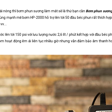
cái nóng thì bơm phun sương làm mát sẽ là thứ bạn cần
Bơm phun sương
cùng mạnh mẽ bơm HP-2000 hỗ trợ lên tới 50 đầu béc phun rất thích hợp
v....
n tới 150 psi với lưu lượng nước 2,6 lít / phút kết hợp với đầu béc p
om hoạt động êm ái liên tục nhiều giờ nhưng vẫn đảm bảo âm thanh h