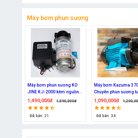
Máy bơm phun sương
ng KO
Máy bơm Kazuma 370W -
Máy bơm phun sương
 nguồn
Chuyên phun sương tưới
Quốc Daehan DH 50 - 
cây
từ 30 đến 50 béc phu
1,090,000đ
1,800,000đ
,000đ
1,200,000đ
2,129,0
Đã bán: 34
Đã bán: 21