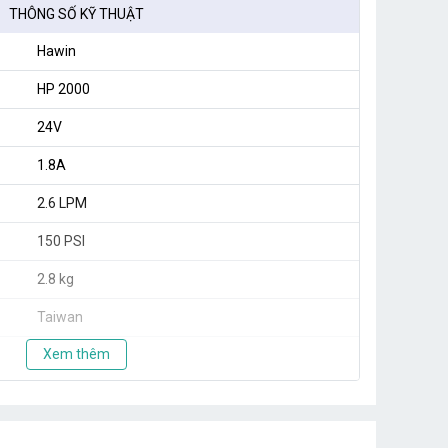
THÔNG SỐ KỸ THUẬT
Hawin
HP 2000
24V
1.8A
2.6 LPM
150 PSI
2.8 kg
Taiwan
Xem thêm