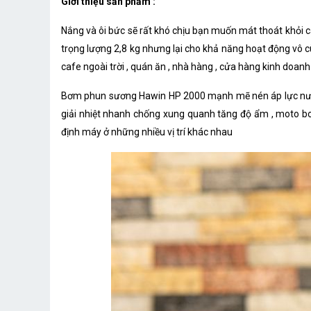
Giới thiệu sản phẩm :
Nắng và ôi bức sẽ rất khó chịu bạn muốn mát thoát khỏi 
trọng lượng 2,8 kg nhưng lại cho khả năng hoạt động vô 
cafe ngoài trời , quán ăn , nhà hàng , cửa hàng kinh doanh v
Bơm phun sương Hawin HP 2000 mạnh mẽ nén áp lực nước lê
giải nhiệt nhanh chống xung quanh tăng độ ẩm , moto b
định máy ở những nhiều vị trí khác nhau