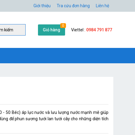
Giới thiệu
Tra cứu đơn hàng
Liên hệ
0
Giỏ hàng
Viettel :
0984 791 877
̀m kiếm
 - 50 Béc) áp lực nước và lưu lượng nước mạnh mẽ giúp
ùng để phun sương tưới lan tưới cây cho những diện tích