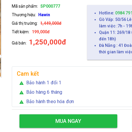
Mã sản phẩm:
SP000777
Hotline:
0984 79
Thương hiệu:
Hawin
Gò Vấp: 50/56 Lê
Giá thị trường:
1,449,000đ
làm việc :7h - 19
Tiết kiệm:
199,000đ
Quận 11: 269/18 
đến 18h)
1,250,000đ
Giá bán:
Đà Nẵng : 41 Đoà
thời gian làm việ
Cam kết
Bảo hành 1 đổi 1
warning
Bảo hàng 6 tháng
warning
Bảo hành theo hóa đơn
warning
MUA NGAY