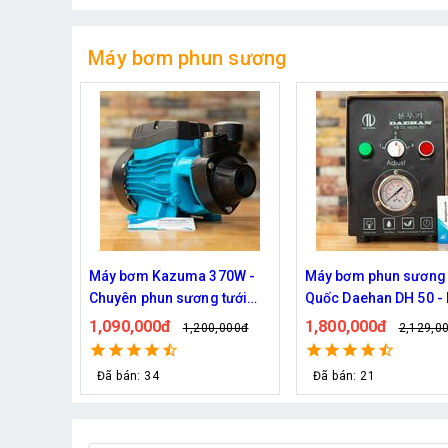
Máy bơm phun sương
70W -
Máy bơm phun sương Hàn
Máy bơm phun sương
 tưới
Quốc Daehan DH 50 - Hỗ trợ
mát công suât lớn Ha
từ 30 đến 50 béc phun
FOG-2703 hỗ trợ 70 đ
1,800,000đ
1,950,000đ
,000đ
2,129,000đ
2,219,0
phun
Đã bán: 21
Đã bán: 292