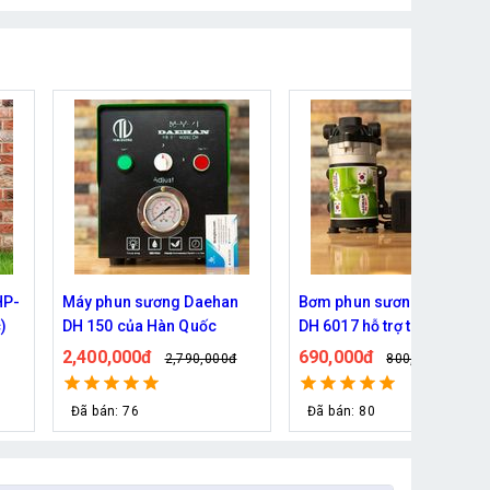
n
Bơm phun sương Daehan
Bơm phun sương Haita HP
DH 6017 hỗ trợ từ 5 - 20 béc
2700 chính hãng
690,000đ
590,000đ
đ
800,000đ
690,000đ
Đã bán: 80
Đã bán: 53