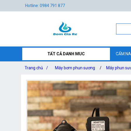
Hotline: 0984 791 877
TẤT CẢ DANH MUC
CẨM NA
Trang chủ
/
Máy bơm phun sương
/
Máy phun sươ