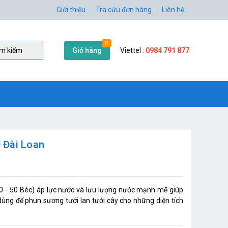
Giới thiệu
Tra cứu đơn hàng
Liên hệ
0
Giỏ hàng
Viettel :
0984 791 877
̀m kiếm
 Đài Loan
 - 50 Béc) áp lực nước và lưu lượng nước mạnh mẽ giúp
ùng để phun sương tưới lan tưới cây cho những diện tích