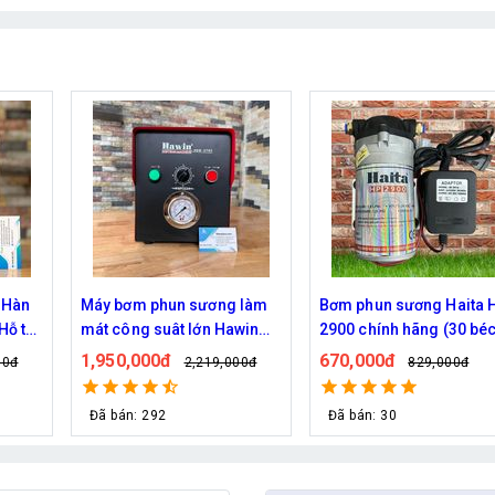
 làm
Bơm phun sương Haita HP-
Máy phun sương Daeha
win
2900 chính hãng (30 béc)
DH 150 của Hàn Quốc
ầu
670,000đ
2,400,000đ
00đ
829,000đ
2,790,000
Đã bán: 30
Đã bán: 76