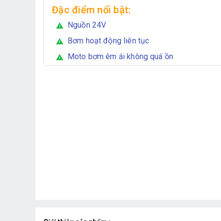
Đặc điểm nổi bật:
Nguồn 24V
warning
Bơm hoạt động liên tục
warning
Moto bơm êm ái không quá ồn
warning