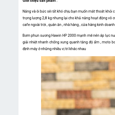
Giới thiệu sản phẩm :
Nắng và ôi bức sẽ rất khó chịu bạn muốn mát thoát khỏi 
trọng lượng 2,8 kg nhưng lại cho khả năng hoạt động vô 
cafe ngoài trời , quán ăn , nhà hàng , cửa hàng kinh doanh v
Bơm phun sương Hawin HP 2000 mạnh mẽ nén áp lực nước lê
giải nhiệt nhanh chống xung quanh tăng độ ẩm , moto b
định máy ở những nhiều vị trí khác nhau