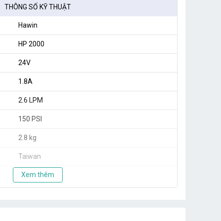
THÔNG SỐ KỸ THUẬT
Hawin
HP 2000
24V
1.8A
2.6 LPM
150 PSI
2.8 kg
Taiwan
Xem thêm