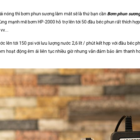
cái nóng thì bơm phun sương làm mát sẽ là thứ bạn cần
Bơm phun sương
cùng mạnh mẽ bơm HP-2000 hỗ trợ lên tới 50 đầu béc phun rất thích hợp
v....
n tới 150 psi với lưu lượng nước 2,6 lít / phút kết hợp với đầu béc p
om hoạt động êm ái liên tục nhiều giờ nhưng vẫn đảm bảo âm thanh h