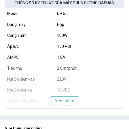
THÔNG SỐ KỸ THUẬT CỦA MÁY PHUN SƯƠNG DAEHAN
Model
DH 50
Dạng máy
Hộp
Công suất
100W
Áp lực
150 PSI
AMPS
1.8A
Tiêu thụ
2.0 lít/phút
Nguồn điện vào
220V
Nguồn điện ra
36 VDC
Xem thêm
Số béc tối thiểu
30 béc
Số béc tối đa
50 béc
Kích thước
38 x 22 x 25.5cm
Giới thiệu sản phẩm :