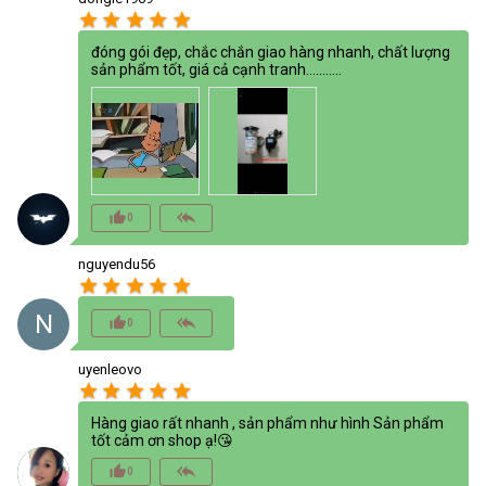
star
star
star
star
star
đóng gói đẹp, chắc chắn giao hàng nhanh, chất lượng
sản phẩm tốt, giá cả cạnh tranh...........
thumb_up_alt
reply_all
0
nguyendu56
star
star
star
star
star
N
thumb_up_alt
reply_all
0
uyenleovo
star
star
star
star
star
Hàng giao rất nhanh , sản phẩm như hình Sản phẩm
tốt cảm ơn shop ạ!😘
thumb_up_alt
reply_all
0