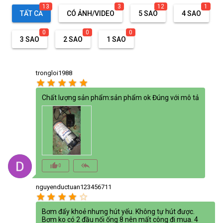
13
3
12
1
TẤT CẢ
CÓ ẢNH/VIDEO
5 SAO
4 SAO
0
0
0
3 SAO
2 SAO
1 SAO
trongloi1988
star
star
star
star
star
Chất lượng sản phẩm:sản phẩm ok Đúng với mô tả
thumb_up_alt
reply_all
0
nguyenductuan123456711
star
star
star
star
star_border
Bơm đẩy khoẻ nhưng hút yếu. Không tự hút được.
Bơm ko có 2 đầu nối ống 8 nên mất công đi mua. 4