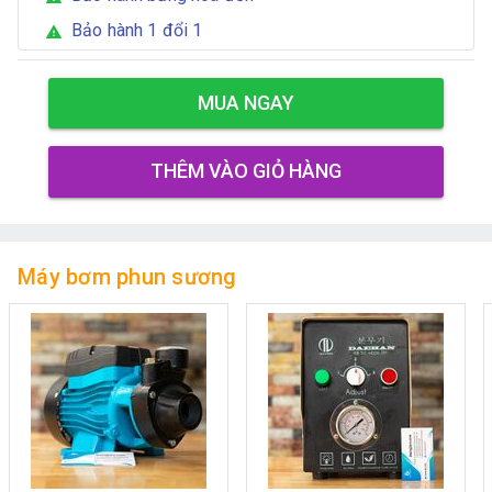
Bảo hành 1 đổi 1
warning
MUA NGAY
THÊM VÀO GIỎ HÀNG
Máy bơm phun sương