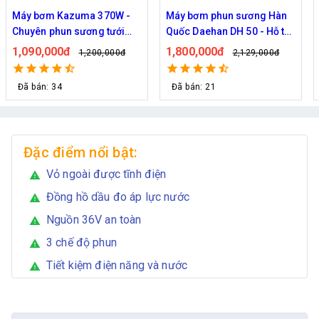
Máy bơm phun sương Hàn
Máy bơm phun sương làm
Quốc Daehan DH 50 - Hỗ trợ
mát công suât lớn Hawin
từ 30 đến 50 béc phun
FOG-2703 hỗ trợ 70 đầu
1,800,000đ
1,950,000đ
2,129,000đ
2,219,000đ
phun
Đã bán: 21
Đã bán: 292
Đặc điểm nổi bật:
Vỏ ngoài được tĩnh điện
warning
Đồng hồ dầu đo áp lực nước
warning
Nguồn 36V an toàn
warning
3 chế độ phun
warning
Tiết kiệm điện năng và nước
warning