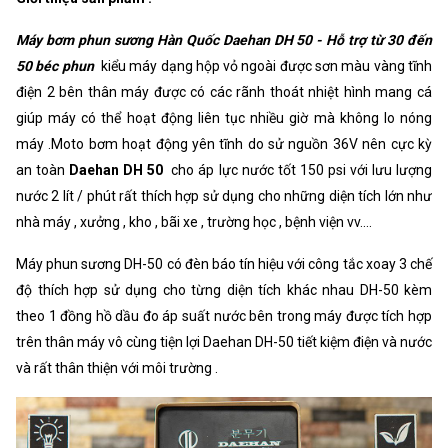
Khối lượng
8500g
Máy bơm phun sương Hàn Quốc Daehan DH 50 - Hỗ trợ từ 30 đến
Xuất xứ
Korea
50 béc phun
kiểu máy dạng hộp vỏ ngoài được sơn màu vàng tĩnh
điện 2 bên thân máy được có các rãnh thoát nhiệt hình mang cá
giúp máy có thể hoạt động liên tục nhiều giờ mà không lo nóng
máy .Moto bơm hoạt động yên tĩnh do sử nguồn 36V nên cực kỳ
an toàn
Daehan DH 50
cho áp lực nước tốt 150 psi với lưu lượng
nước 2 lít / phút rất thích hợp sử dụng cho những diện tích lớn như
nhà máy , xưởng , kho , bãi xe , trường học , bệnh viện vv....
Máy phun sương DH-50 có đèn báo tín hiệu với công tắc xoay 3 chế
độ thích hợp sử dụng cho từng diện tích khác nhau DH-50 kèm
theo 1 đồng hồ dầu đo áp suất nước bên trong máy được tích hợp
trên thân máy vô cùng tiện lợi Daehan DH-50 tiết kiệm điện và nước
và rất thân thiện với môi trường .