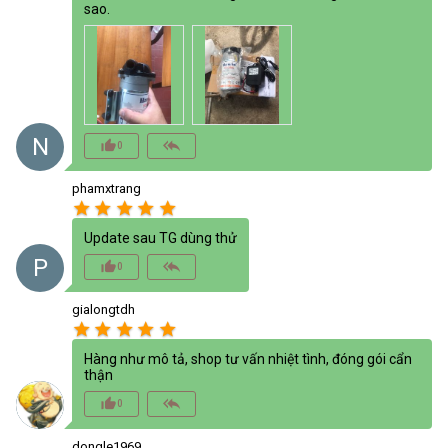
sao.
N
thumb_up_alt
reply_all
0
phamxtrang
star
star
star
star
star
Update sau TG dùng thử
P
thumb_up_alt
reply_all
0
gialongtdh
star
star
star
star
star
Hàng như mô tả, shop tư vấn nhiệt tình, đóng gói cẩn
thận
thumb_up_alt
reply_all
0
dongle1969