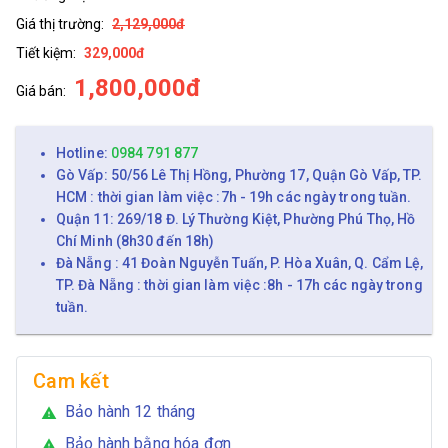
Giá thị trường:
2,129,000đ
Tiết kiệm:
329,000đ
1,800,000đ
Giá bán:
Hotline:
0984 791 877
Gò Vấp: 50/56 Lê Thị Hồng, Phường 17, Quận Gò Vấp, TP.
HCM : thời gian làm việc :7h - 19h các ngày trong tuần.
Quận 11: 269/18 Đ. Lý Thường Kiệt, Phường Phú Thọ, Hồ
Chí Minh (8h30 đến 18h)
Đà Nẵng : 41 Đoàn Nguyễn Tuấn, P. Hòa Xuân, Q. Cẩm Lệ,
TP. Đà Nẵng : thời gian làm việc :8h - 17h các ngày trong
tuần.
Cam kết
Bảo hành 12 tháng
warning
Bảo hành bằng hóa đơn
warning