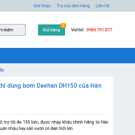
Giới thiệu
Tra cứu đơn hàng
Liên hệ
0
Giỏ hàng
Viettel :
0984 791 877
̀m kiếm
ốc
khí dùng bơm Daehan DH150 của Hàn
 trợ tối đa 150 béc, được nhập khẩu chính hãng từ Hàn
uán nhậu hay sân vườn có diện tích lớn