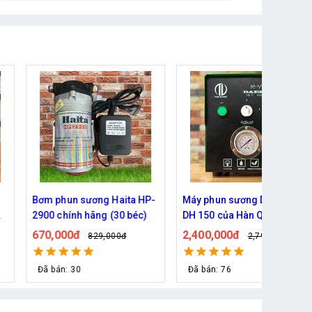
n
Bơm phun sương Daehan
Bơm phun sương Haita HP
DH 6017 hỗ trợ từ 5 - 20 béc
2700 chính hãng
690,000đ
590,000đ
đ
800,000đ
690,000đ
Đã bán: 80
Đã bán: 53