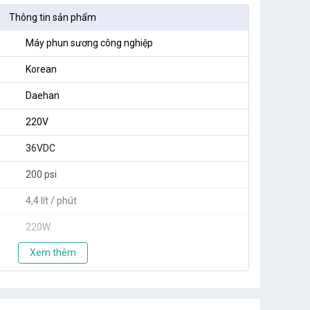
Thông tin sản phẩm
Máy phun sương công nghiệp
Korean
Daehan
220V
36VDC
200 psi
4,4 lít / phút
220W
Xem thêm
150 béc