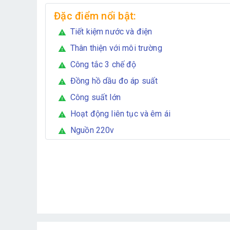
Đặc điểm nổi bật:
Tiết kiệm nước và điện
warning
Thân thiện với môi trường
warning
Công tắc 3 chế độ
warning
Đồng hồ dầu đo áp suất
warning
Công suất lớn
warning
Hoạt động liên tục và êm ái
warning
Nguồn 220v
warning