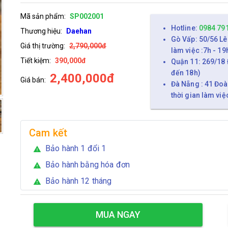
Mã sản phẩm:
SP002001
Hotline:
0984 79
Thương hiệu:
Daehan
Gò Vấp: 50/56 Lê
Giá thị trường:
2,790,000đ
làm việc :7h - 19
Tiết kiệm:
390,000đ
Quận 11: 269/18 
đến 18h)
2,400,000đ
Giá bán:
Đà Nẵng : 41 Đoà
thời gian làm việ
Cam kết
Bảo hành 1 đổi 1
warning
Bảo hành bằng hóa đơn
warning
Bảo hành 12 tháng
warning
MUA NGAY