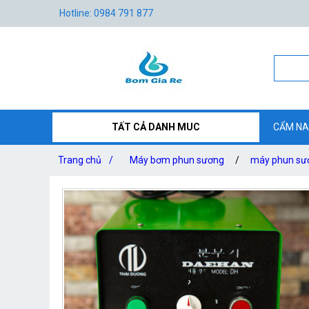
Hotline: 0984 791 877
TẤT CẢ DANH MUC
CẨM NA
Trang chủ
/
Máy bơm phun sương
/
máy phun sư