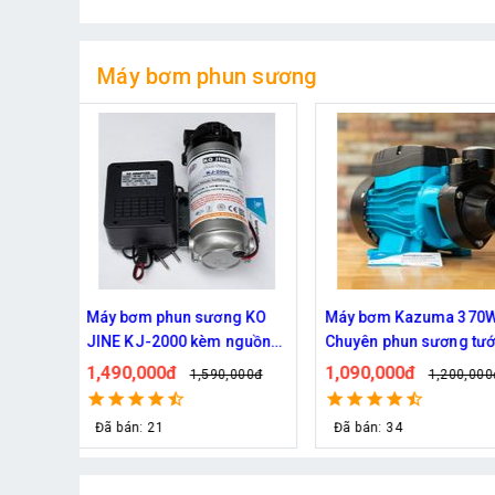
Máy bơm phun sương
370W -
Máy bơm phun sương Hàn
Máy bơm phun sương
 tưới
Quốc Daehan DH 50 - Hỗ trợ
mát công suât lớn Ha
từ 30 đến 50 béc phun
FOG-2703 hỗ trợ 70 đ
1,800,000đ
1,950,000đ
0,000đ
2,129,000đ
2,219,0
phun
Đã bán: 21
Đã bán: 292