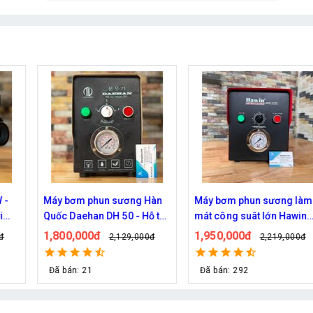
 làm
Bơm phun sương Haita HP-
Máy phun sương Daeha
win
2900 chính hãng (30 béc)
DH 150 của Hàn Quốc
ầu
670,000đ
2,400,000đ
00đ
829,000đ
2,790,000
Đã bán: 30
Đã bán: 76