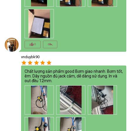
thumb_up_alt
reply_all
0
vnduybk90
star
star
star
star
star
Chất lượng sản phẩm:good Bơm giao nhanh. Bơm tốt,
êm. Dây nguồn đủ jack cắm, dễ dàng sử dụng. In và
out đều 12mm.