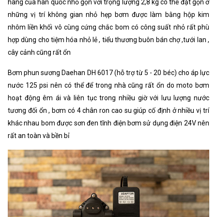
hãng của hàn quốc nhỏ gọn với trọng lượng 2,8 kg có thể đặt gọn ở
những vị trí không gian nhỏ hẹp bơm được làm bằng hộp kim
nhôm liền khối vô cùng cứng chắc bom có công suất nhỏ rất phù
hợp dùng cho tiệm hóa nhỏ lẻ , tiểu thương buôn bán chợ ,tưới lan ,
cây cảnh cũng rất ổn
Bơm phun sương Daehan DH 6017 (hỗ trợ từ 5 - 20 béc) cho áp lực
nước 125 psi nên có thể để trong nhà cũng rất ổn do moto bơm
hoạt động êm ái và liên tục trong nhiều giờ với lưu lượng nước
tương đối ổn , bơm có 4 chân ron cao su giúp cố định ở nhiều vị trí
khác nhau bom được sơn đen tĩnh điện bơm sử dụng điện 24V nên
rất an toàn và bền bỉ