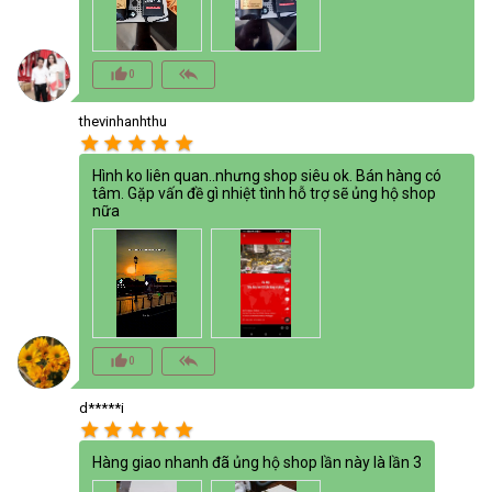
thumb_up_alt
reply_all
0
thevinhanhthu
star
star
star
star
star
Hình ko liên quan..nhưng shop siêu ok. Bán hàng có
tâm. Gặp vấn đề gì nhiệt tình hỗ trợ sẽ ủng hộ shop
nữa
thumb_up_alt
reply_all
0
d*****i
star
star
star
star
star
Hàng giao nhanh đã ủng hộ shop lần này là lần 3