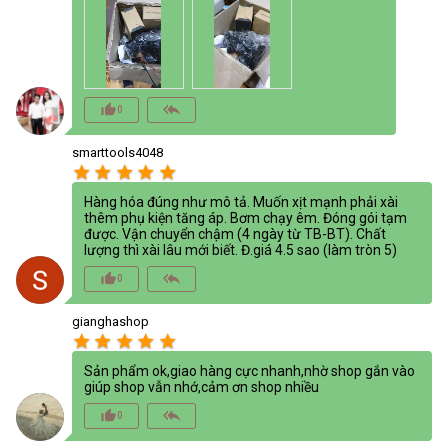
thumb_up_alt
reply_all
0
smarttools4048
star
star
star
star
star
Hàng hóa đúng như mô tả. Muốn xịt mạnh phải xài
thêm phụ kiện tăng áp. Bơm chạy êm. Đóng gói tạm
được. Vận chuyển chậm (4 ngày từ TB-BT). Chất
lượng thì xài lâu mới biết. Đ.giá 4.5 sao (làm tròn 5)
thumb_up_alt
reply_all
0
gianghashop
star
star
star
star
star
Sản phẩm ok,giao hàng cực nhanh,nhờ shop gắn vào
giúp shop vẫn nhớ,cảm ơn shop nhiều
thumb_up_alt
reply_all
0