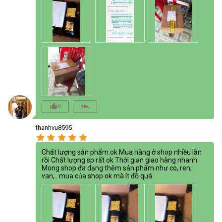
thumb_up_alt
reply_all
0
thanhvu8595
star
star
star
star
star
Chất lượng sản phẩm:ok Mua hàng ở shop nhiều lần
rồi Chất lượng sp rất ok Thời gian giao hàng nhanh
Mong shop đa dạng thêm sản phẩm như co, ren,
van,.. mua của shop ok mà ít đồ quá.