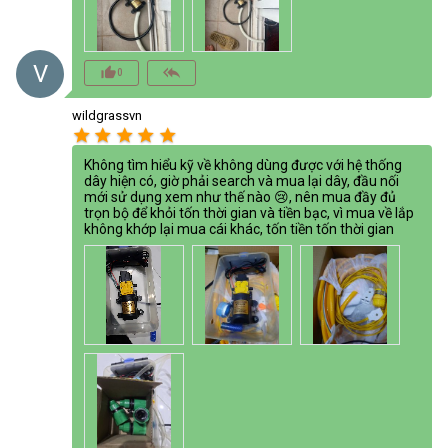
V
thumb_up_alt
reply_all
0
wildgrassvn
star
star
star
star
star
Không tìm hiểu kỹ về không dùng được với hệ thống
dây hiện có, giờ phải search và mua lại dây, đầu nối
mới sử dụng xem như thế nào 😢, nên mua đầy đủ
trọn bộ để khỏi tốn thời gian và tiền bạc, vì mua về lắp
không khớp lại mua cái khác, tốn tiền tốn thời gian