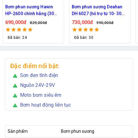
Bơm phun sương Hawin
Bơm phun sương Deahan
HP-2600 chính hãng (30
DH 6027 (hỗ trợ từ 10- 30
béc)
béc)
690,000đ
730,000đ
829,000đ
990,000đ
Đã bán: 24
Đã bán: 30
Đặc điểm nổi bật:
Sơn đen tĩnh điện
warning
Nguồn 24V-29V
warning
Moto bom siêu êm
warning
Bơm hoạt động liên tục
warning
Sản phẩm
Bơm phun sương