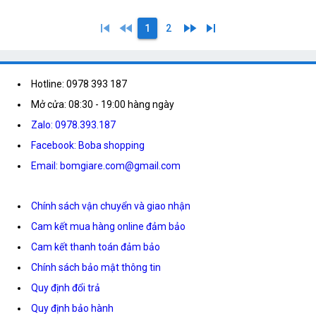
skip_previous
fast_rewind
fast_forward
skip_next
1
2
Hotline: 0978 393 187
Mở cửa: 08:30 - 19:00 hàng ngày
Zalo: 0978.393.187
Facebook: Boba shopping
Email: bomgiare.com@gmail.com
Chính sách vận chuyển và giao nhận
Cam kết mua hàng online đảm bảo
Cam kết thanh toán đảm bảo
Chính sách bảo mật thông tin
Quy định đổi trả
Quy định bảo hành