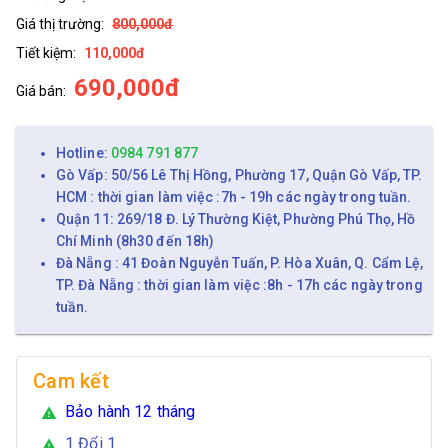
Giá thị trường:
800,000đ
Tiết kiệm:
110,000đ
690,000đ
Giá bán:
Hotline:
0984 791 877
Gò Vấp: 50/56 Lê Thị Hồng, Phường 17, Quận Gò Vấp, TP.
HCM : thời gian làm việc :7h - 19h các ngày trong tuần.
Quận 11: 269/18 Đ. Lý Thường Kiệt, Phường Phú Thọ, Hồ
Chí Minh (8h30 đến 18h)
Đà Nẵng : 41 Đoàn Nguyễn Tuấn, P. Hòa Xuân, Q. Cẩm Lệ,
TP. Đà Nẵng : thời gian làm việc :8h - 17h các ngày trong
tuần.
Cam kết
Bảo hành 12 tháng
warning
1 Đổi 1
warning