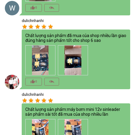
W
thumb_up_alt
reply_all
0
dulichnhanhi
star
star
star
star
star
Chất lượng sản phẩm:đã mua của shop nhiều lần giao
đúng hàng sản phẩm tốt cho shop 6 sao
thumb_up_alt
reply_all
0
dulichnhanhi
star
star
star
star
star
Chất lượng sản phẩm:máy bơm mini 12v sinleader
sản phẩm sài tốt đã mua của shop nhiều lần