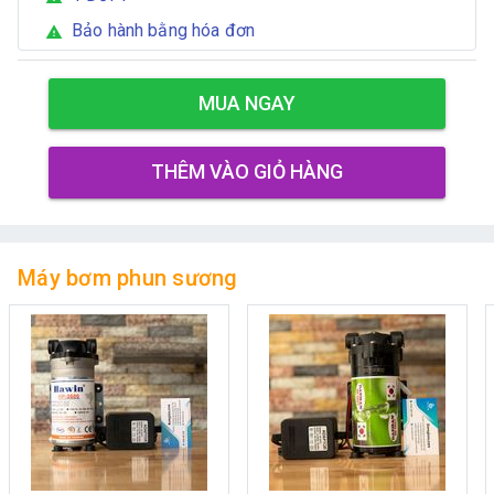
Bảo hành bằng hóa đơn
warning
MUA NGAY
THÊM VÀO GIỎ HÀNG
Máy bơm phun sương