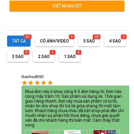
VIẾT NHẬN XÉT
20
9
20
0
TẤT CẢ
CÓ ẢNH/VIDEO
5 SAO
4 SAO
0
0
0
3 SAO
2 SAO
1 SAO
thanhvu8595
star
star
star
star
star
Mua đơn này ở shop cũng 4-5 đơn hàng rồi. Đơn nào
cũng mấy trăm.1tr. Sản phẩm sử dụng ok. Thời gian
giao hàng nhanh. Đợt này mua sản phẩm có bị lỗi,
nhắn tin cho shop thì trả lời giữa chừng thì mất tăm
luôn. Khách hàng chưa chắc đã bắt shop phải đền chỉ
muốn nhận sự phản hồi thoả đáng, chưa giải quyết
vấn đề cho khách hàng thì biến mất. Cảm thấy thất
vọng.