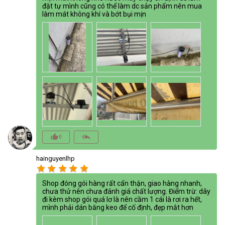
đặt tự mình cũng có thể làm dc sản phẩm nên mua
làm mát không khí và bớt bụi mịn
thumb_up_alt
reply_all
0
hainguyenlhp
star
star
star
star
star
Shop đóng gói hàng rất cẩn thận, giao hàng nhanh,
chưa thử nên chưa đánh giá chất lượng. Điểm trừ: dây
đi kèm shop gói quá lơ là nên cầm 1 cái là rơi ra hết,
mình phải dán băng keo để cố định, đẹp mắt hơn