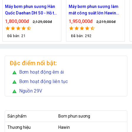
Máy bơm phun sương Hàn
Máy bơm phun sương làm
Quốc Daehan DH 50 - Hỗ trợ
mát công suât lớn Hawin
từ 30 đến 50 béc phun
FOG-2703 hỗ trợ 70 đầu
1,800,000đ
1,950,000đ
2,129,000đ
2,219,000đ
phun
Đã bán: 21
Đã bán: 292
Đặc điểm nổi bật:
Bơm hoạt động êm ái
warning
Bơm hoạt động liên tục
warning
Nguồn 29V
warning
Sản phẩm
Bom phun sương
Thương hiệu
Hawin