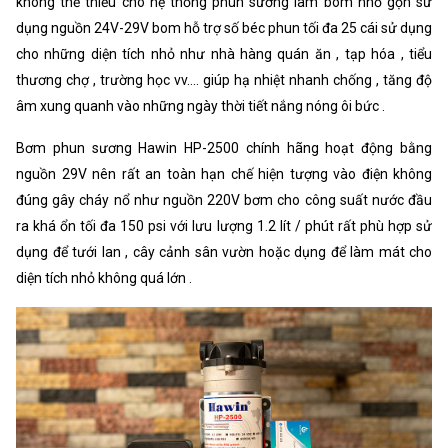
không thể thiếu cho hệ thống phun sương làm bom nhỏ gọn sử
dụng nguồn 24V-29V bom hỗ trợ số béc phun tối đa 25 cái sử dụng
cho những diện tích nhỏ như nhà hàng quán ăn , tạp hóa , tiểu
thương chợ , trường học vv.... giúp hạ nhiệt nhanh chống , tăng độ
âm xung quanh vào những ngày thời tiết nắng nóng ôi bức .
Bơm phun sương Hawin HP-2500 chính hãng hoạt động bằng
nguồn 29V nên rất an toàn hạn chế hiện tượng vào điện không
đúng gây cháy nổ như nguồn 220V bơm cho công suất nước đầu
ra khá ổn tối đa 150 psi với lưu lượng 1.2 lít / phút rất phù hợp sử
dụng để tưới lan , cây cảnh sân vườn hoặc dụng để làm mát cho
diện tích nhỏ không quá lớn .