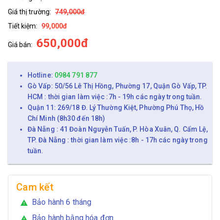
Giá thị trường:
749,000đ
Tiết kiệm:
99,000đ
650,000đ
Giá bán:
Hotline:
0984 791 877
Gò Vấp: 50/56 Lê Thị Hồng, Phường 17, Quận Gò Vấp, TP.
HCM : thời gian làm việc :7h - 19h các ngày trong tuần.
Quận 11: 269/18 Đ. Lý Thường Kiệt, Phường Phú Thọ, Hồ
Chí Minh (8h30 đến 18h)
Đà Nẵng : 41 Đoàn Nguyễn Tuấn, P. Hòa Xuân, Q. Cẩm Lệ,
TP. Đà Nẵng : thời gian làm việc :8h - 17h các ngày trong
tuần.
Cam kết
Bảo hành 6 tháng
warning
Bảo hành bằng hóa đơn
warning