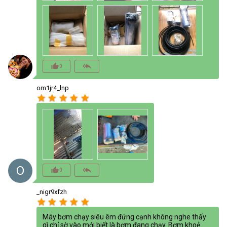
thumb_up_alt
reply_all
0
om1jr4_lnp
star
star
star
star
star
O
thumb_up_alt
reply_all
0
_nigr9xfzh
star
star
star
star
star
Máy bơm chạy siêu êm đứng cạnh không nghe thấy
gì chỉ sờ vào mới biết là bơm đang chạy. Bơm khoẻ