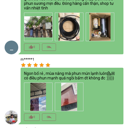
phun sương mịn đều. Đóng hàng cẩn thận, shop tư
vấn nhiệt tình
_
thumb_up_alt
reply_all
0
m*****1
star
star
star
star
star
Ngon bổ rẻ , mùa nắng mà phun mún lạnh luôn💁🏼
có điều phun mạnh quá ngồi bấm dt không đc :)))))
thumb_up_alt
reply_all
0