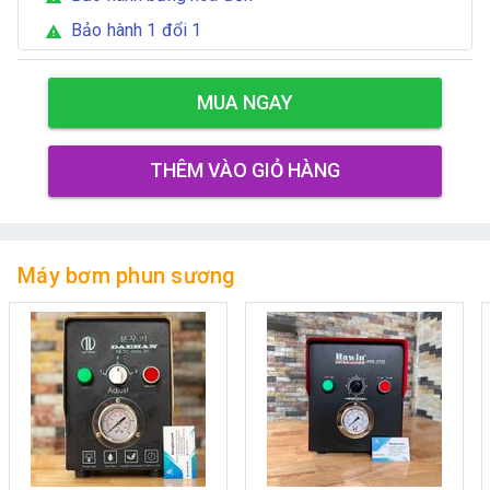
Bảo hành 1 đổi 1
warning
MUA NGAY
THÊM VÀO GIỎ HÀNG
Máy bơm phun sương