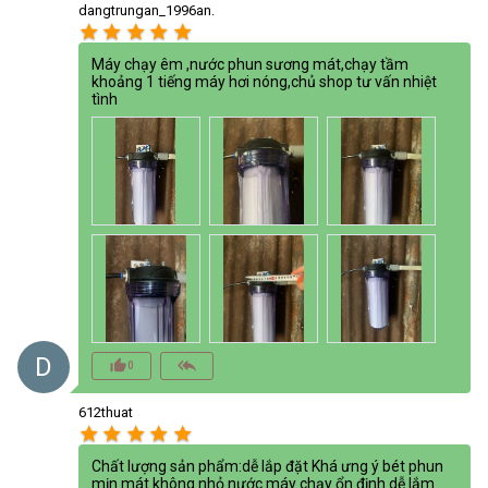
dangtrungan_1996an.
star
star
star
star
star
Máy chạy êm ,nước phun sương mát,chạy tầm
khoảng 1 tiếng máy hơi nóng,chủ shop tư vấn nhiệt
tình
D
thumb_up_alt
reply_all
0
612thuat
star
star
star
star
star
Chất lượng sản phẩm:dễ lắp đặt Khá ưng ý bét phun
mịn mát không nhỏ nước máy chạy ổn định dễ lắm