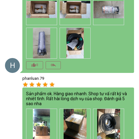
H
thumb_up_alt
reply_all
0
phanluan.79
star
star
star
star
star
Sản phẩm ok. Hàng giao nhanh. Shop tư vấ rất kỹ và
nhiêt tình. Rất hài lòng dịch vụ của shop. Đánh giá 5
sao nha