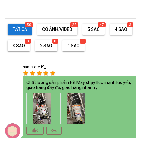
50
28
47
3
TẤT CẢ
CÓ ẢNH/VIDEO
5 SAO
4 SAO
0
0
0
3 SAO
2 SAO
1 SAO
samstore19_
star
star
star
star
star
Chất lượng sản phẩm:tốt May chạy llúc mạnh lúc yếu,
giao hàng đầy đủ, giao hàng nhanh ,
thumb_up_alt
reply_all
0