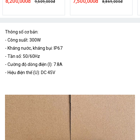
7,500,000đ
4,440,000đ
8,869,000đ
5,179,000đ
Thông số cơ bản:
- Công suất: 300W
- Kháng nước, kháng bụi: IP67
- Tần số: 50/60Hz
- Cường độ dòng điện (I): 7.8A
- Hiệu điện thế (U): DC 45V