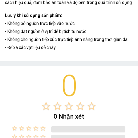
cách hiệu quả, đảm bảo an toàn và độ bền trong quá trình sử dụng
Lưu ý khi sử dụng sản phẩm:
- Không bỏ nguồn trực tiếp vào nước
- Không đặt nguồn ở vị trí dễ bị tích tụ nước
- Không cho nguồn tiếp xúc trực tiếp ánh nắng trong thời gian dài
- Để xa các vật liệu dễ cháy
0
star_border
star_border
star_border
star_border
star_border
0 Nhận xét
star_border
star_border
star_border
star_border
star_border
star_border
star_border
star_border
star_border
star_border