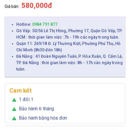
580,000đ
Giá bán:
Hotline:
0984 791 877
Gò Vấp: 50/56 Lê Thị Hồng, Phường 17, Quận Gò Vấp, TP.
HCM : thời gian làm việc :7h - 19h các ngày trong tuần.
Quận 11: 269/18 Đ. Lý Thường Kiệt, Phường Phú Thọ, Hồ
Chí Minh (8h30 đến 18h)
Đà Nẵng : 41 Đoàn Nguyễn Tuấn, P. Hòa Xuân, Q. Cẩm Lệ,
TP. Đà Nẵng : thời gian làm việc :8h - 17h các ngày trong
tuần.
Cam kết
1 đổi 1
warning
Bảo hành 6 tháng
warning
Bảo hành bằng hóa đơn
warning