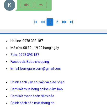
K
thumb_up_alt
reply_all
0
skip_previous
fast_rewind
fast_forward
skip_next
1
2
Hotline: 0978 393 187
Mở cửa: 08:30 - 19:00 hàng ngày
Zalo: 0978.393.187
Facebook: Boba shopping
Email: bomgiare.com@gmail.com
Chính sách vận chuyển và giao nhận
Cam kết mua hàng online đảm bảo
Cam kết thanh toán đảm bảo
Chính sách bảo mật thông tin