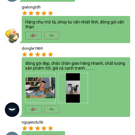
gialongtdh
star
star
star
star
star
Hàng như mô tả, shop tư vấn nhiệt tình, đóng gói cẩn
thận
thumb_up_alt
reply_all
0
dongle1969
star
star
star
star
star
đóng gói đẹp, chắc chắn giao hàng nhanh, chất lượng
sản phẩm tốt, giá cả cạnh tranh...........
thumb_up_alt
reply_all
0
nguyendu56
star
star
star
star
star