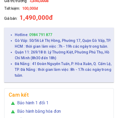
Giá thị trường:
1,590,000đ
Tiết kiệm:
100,000đ
1,490,000đ
Giá bán:
Hotline:
0984 791 877
Gò Vấp: 50/56 Lê Thị Hồng, Phường 17, Quận Gò Vấp, TP.
HCM : thời gian làm việc :7h - 19h các ngày trong tuần.
Quận 11: 269/18 Đ. Lý Thường Kiệt, Phường Phú Thọ, Hồ
Chí Minh (8h30 đến 18h)
Đà Nẵng : 41 Đoàn Nguyễn Tuấn, P. Hòa Xuân, Q. Cẩm Lệ,
TP. Đà Nẵng : thời gian làm việc :8h - 17h các ngày trong
tuần.
Cam kết
Bảo hành 1 đổi 1
warning
Bảo hành bằng hóa đơn
warning