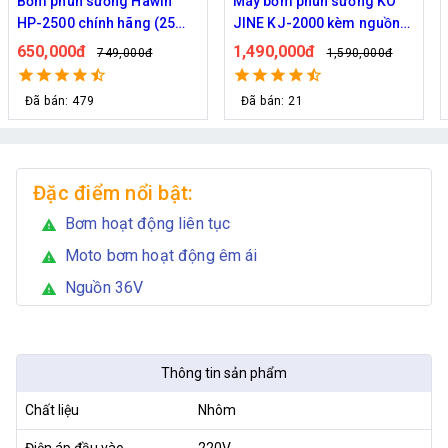
Máy bơm phun sương KO
Máy bơm Kazuma 370W -
JINE KJ-2000 kèm nguồn
Chuyên phun sương tưới
36V hỗ trợ 70 béc
cây
1,490,000đ
1,090,000đ
1,590,000đ
1,200,000đ
Đã bán: 21
Đã bán: 34
Đặc điểm nổi bật:
Bơm hoạt động liên tục
warning
Moto bơm hoạt động êm ái
warning
Nguồn 36V
warning
Thông tin sản phẩm
Chất liệu
Nhôm
Điện áp đầu vào
220V