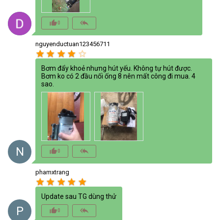
thumb_up_alt
reply_all
0
nguyenductuan123456711
star
star
star
star
star_border
Bơm đẩy khoẻ nhưng hút yếu. Không tự hút được.
Bơm ko có 2 đầu nối ống 8 nên mất công đi mua. 4
sao.
N
thumb_up_alt
reply_all
0
phamxtrang
star
star
star
star
star
Update sau TG dùng thử
P
thumb_up_alt
reply_all
0